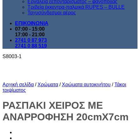
Εργαλεία ξεπονταρίσματος – φανοποιίας
Τριβεία έκκεντρα-παλμικά RUPES – BULLE
Ταχυσύνδεσμοι αέρος
ΕΠΙΚΟΙΝΩΝΙΑ
07:00 - 15:00
17:00 - 21:00
2741 0 87 973
2741 0 88 519
S8003-1
Αρχική σελίδα
/
Χρώματα
/
Χρώματα αυτοκινήτου
/
Τάκοι
τριψίματος
ΡΑΣΠΑΚΙ ΧΕΙΡΟΣ ΜΕ
ΑΝΑΡΡΟΦΗΣΗ 20cmX7cm