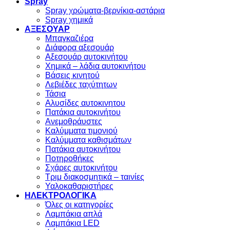
Spray
Spray χρώματα-βερνίκια-αστάρια
Spray χημικά
ΑΞΕΣΟΥΑΡ
Μπαγκαζιέρα
Διάφορα αξεσουάρ
Αξεσουάρ αυτοκινήτου
Χημικά – λάδια αυτοκινήτου
Βάσεις κινητού
Λεβιέδες ταχύτητων
Τάσια
Αλυσίδες αυτοκινητου
Πατάκια αυτοκινήτου
Ανεμοθράυστες
Καλύμματα τιμονιού
Καλύμματα καθισμάτων
Πατάκια αυτοκινήτου
Ποτηροθήκες
Σχάρες αυτοκινήτου
Τριμ διακοσμητικά – ταινίες
Υαλοκαθαριστήρες
ΗΛΕΚΤΡΟΛΟΓΙΚΑ
Όλες οι κατηγορίες
Λαμπάκια απλά
Λαμπάκια LED