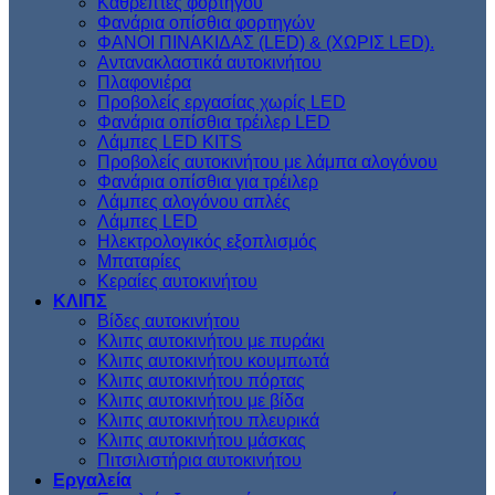
Kαθρέπτες φορτηγού
Φανάρια οπίσθια φορτηγών
ΦΑΝΟΙ ΠΙΝΑΚΙΔΑΣ (LED) & (XΩΡΙΣ LED).
Aντανακλαστικά αυτοκινήτου
Πλαφονιέρα
Προβολείς εργασίας χωρίς LED
Φανάρια οπίσθια τρέιλερ LED
Λάμπες LED KITS
Προβολείς αυτοκινήτου με λάμπα αλογόνου
Φανάρια οπίσθια για τρέιλερ
Λάμπες αλογόνου απλές
Λάμπες LED
Ηλεκτρολογικός εξοπλισμός
Μπαταρίες
Κεραίες αυτοκινήτου
ΚΛΙΠΣ
Βίδες αυτοκινήτου
Kλιπς αυτοκινήτου με πυράκι
Kλιπς αυτοκινήτου κουμπωτά
Κλιπς αυτοκινήτου πόρτας
Κλιπς αυτοκινήτου με βίδα
Kλιπς αυτοκινήτου πλευρικά
Kλιπς αυτοκινήτου μάσκας
Πιτσιλιστήρια αυτοκινήτου
Εργαλεία