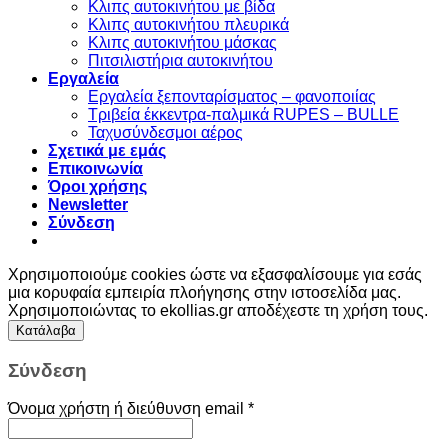
Κλιπς αυτοκινήτου με βίδα
Kλιπς αυτοκινήτου πλευρικά
Kλιπς αυτοκινήτου μάσκας
Πιτσιλιστήρια αυτοκινήτου
Εργαλεία
Εργαλεία ξεπονταρίσματος – φανοποιίας
Τριβεία έκκεντρα-παλμικά RUPES – BULLE
Ταχυσύνδεσμοι αέρος
Σχετικά με εμάς
Επικοινωνία
Όροι χρήσης
Newsletter
Σύνδεση
Χρησιμοποιούμε cookies ώστε να εξασφαλίσουμε για εσάς
μια κορυφαία εμπειρία πλοήγησης στην ιστοσελίδα μας.
Χρησιμοποιώντας το ekollias.gr αποδέχεστε τη χρήση τους.
Κατάλαβα
Σύνδεση
Όνομα χρήστη ή διεύθυνση email
*