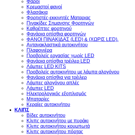
Φάροι
Κρεμαστοί φανοί
Φλασάκια
Φορτιστές-εκκινητές Ματαριας
Πινακίδες Σημανσης Φορτηγών
Kαθρέπτες φορτηγού
Φανάρια οπίσθια φορτηγών
ΦΑΝΟΙ ΠΙΝΑΚΙΔΑΣ (LED) & (XΩΡΙΣ LED).
Aντανακλαστικά αυτοκινήτου
Πλαφονιέρα
Προβολείς εργασίας χωρίς LED
Φανάρια οπίσθια τρέιλερ LED
Λάμπες LED KITS
Προβολείς αυτοκινήτου με λάμπα αλογόνου
Φανάρια οπίσθια για τρέιλερ
Λάμπες αλογόνου απλές
Λάμπες LED
Ηλεκτρολογικός εξοπλισμός
Μπαταρίες
Κεραίες αυτοκινήτου
ΚΛΙΠΣ
Βίδες αυτοκινήτου
Kλιπς αυτοκινήτου με πυράκι
Kλιπς αυτοκινήτου κουμπωτά
Κλιπς αυτοκινήτου πόρτας