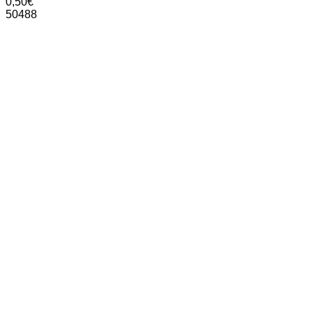
0,50
€
50488