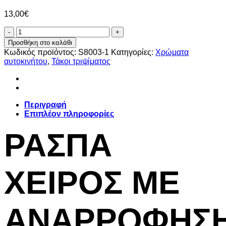
13,00
€
ΡΑΣΠΑΚΙ
ΧΕΙΡΟΣ
Προσθήκη στο καλάθι
ΜΕ
Κωδικός προϊόντος:
S8003-1
Κατηγορίες:
Χρώματα
ΑΝΑΡΡΟΦΗΣΗ
αυτοκινήτου
,
Τάκοι τριψίματος
20cmX7cm
ποσότητα
Περιγραφή
Επιπλέον πληροφορίες
ΡΑΣΠΑ
ΧΕΙΡΟΣ ΜΕ
ΑΝΑΡΡΟΦΗΣ