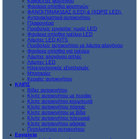
Kαθρέπτες φορτηγού
Φανάρια οπίσθια φορτηγών
ΦΑΝΟΙ ΠΙΝΑΚΙΔΑΣ (LED) & (XΩΡΙΣ LED).
Aντανακλαστικά αυτοκινήτου
Πλαφονιέρα
Προβολείς εργασίας χωρίς LED
Φανάρια οπίσθια τρέιλερ LED
Λάμπες LED KITS
Προβολείς αυτοκινήτου με λάμπα αλογόνου
Φανάρια οπίσθια για τρέιλερ
Λάμπες αλογόνου απλές
Λάμπες LED
Ηλεκτρολογικός εξοπλισμός
Μπαταρίες
Κεραίες αυτοκινήτου
ΚΛΙΠΣ
Βίδες αυτοκινήτου
Kλιπς αυτοκινήτου με πυράκι
Kλιπς αυτοκινήτου κουμπωτά
Κλιπς αυτοκινήτου πόρτας
Κλιπς αυτοκινήτου με βίδα
Kλιπς αυτοκινήτου πλευρικά
Kλιπς αυτοκινήτου μάσκας
Πιτσιλιστήρια αυτοκινήτου
Εργαλεία