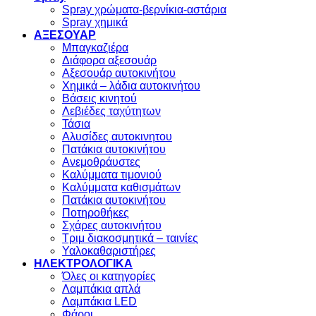
Spray χρώματα-βερνίκια-αστάρια
Spray χημικά
ΑΞΕΣΟΥΑΡ
Μπαγκαζιέρα
Διάφορα αξεσουάρ
Αξεσουάρ αυτοκινήτου
Χημικά – λάδια αυτοκινήτου
Βάσεις κινητού
Λεβιέδες ταχύτητων
Τάσια
Αλυσίδες αυτοκινητου
Πατάκια αυτοκινήτου
Ανεμοθράυστες
Καλύμματα τιμονιού
Καλύμματα καθισμάτων
Πατάκια αυτοκινήτου
Ποτηροθήκες
Σχάρες αυτοκινήτου
Τριμ διακοσμητικά – ταινίες
Υαλοκαθαριστήρες
ΗΛΕΚΤΡΟΛΟΓΙΚΑ
Όλες οι κατηγορίες
Λαμπάκια απλά
Λαμπάκια LED
Φάροι