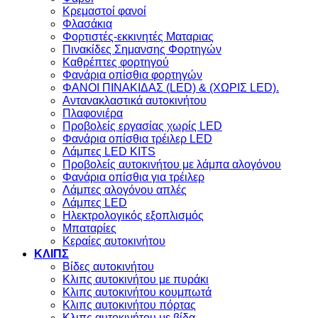
Κρεμαστοί φανοί
Φλασάκια
Φορτιστές-εκκινητές Ματαριας
Πινακίδες Σημανσης Φορτηγών
Kαθρέπτες φορτηγού
Φανάρια οπίσθια φορτηγών
ΦΑΝΟΙ ΠΙΝΑΚΙΔΑΣ (LED) & (XΩΡΙΣ LED).
Aντανακλαστικά αυτοκινήτου
Πλαφονιέρα
Προβολείς εργασίας χωρίς LED
Φανάρια οπίσθια τρέιλερ LED
Λάμπες LED KITS
Προβολείς αυτοκινήτου με λάμπα αλογόνου
Φανάρια οπίσθια για τρέιλερ
Λάμπες αλογόνου απλές
Λάμπες LED
Ηλεκτρολογικός εξοπλισμός
Μπαταρίες
Κεραίες αυτοκινήτου
ΚΛΙΠΣ
Βίδες αυτοκινήτου
Kλιπς αυτοκινήτου με πυράκι
Kλιπς αυτοκινήτου κουμπωτά
Κλιπς αυτοκινήτου πόρτας
Κλιπς αυτοκινήτου με βίδα