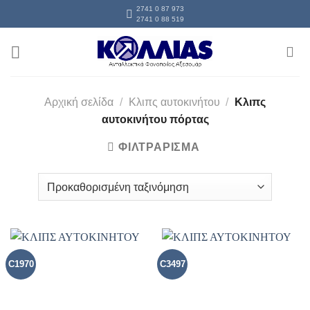
Skip
2741 0 87 973
2741 0 88 519
to
content
Αρχική σελίδα
/
Κλιπς αυτοκινήτου
/
Κλιπς
αυτοκινήτου πόρτας
ΦΙΛΤΡΑΡΙΣΜΑ
C1970
C3497