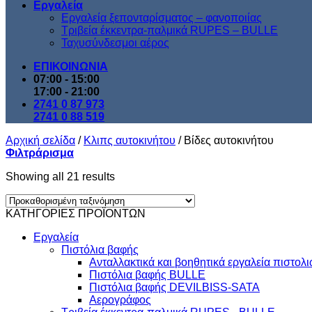
Εργαλεία
Εργαλεία ξεπονταρίσματος – φανοποιίας
Τριβεία έκκεντρα-παλμικά RUPES – BULLE
Ταχυσύνδεσμοι αέρος
ΕΠΙΚΟΙΝΩΝΙΑ
07:00 - 15:00
17:00 - 21:00
2741 0 87 973
2741 0 88 519
Αρχική σελίδα
/
Κλιπς αυτοκινήτου
/
Βίδες αυτοκινήτου
Φιλτράρισμα
Showing all 21 results
ΚΑΤΗΓΟΡΙΕΣ ΠΡΟΪΟΝΤΩΝ
Εργαλεία
Πιστόλια βαφής
Ανταλλακτικά και βοηθητικά εργαλεία πιστολ
Πιστόλια βαφής BULLE
Πιστόλια βαφής DEVILBISS-SATA
Αερογράφος