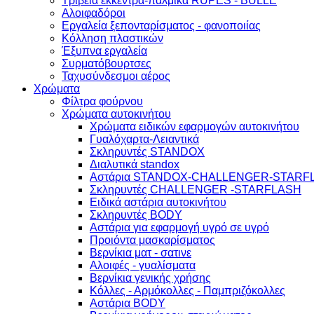
Τριβεία έκκεντρα-παλμικά RUPES - BULLE
Αλοιφαδόροι
Εργαλεία ξεπονταρίσματος - φανοποιίας
Κόλληση πλαστικών
Έξυπνα εργαλεία
Συρματόβουρτσες
Ταχυσύνδεσμοι αέρος
Χρώματα
Φίλτρα φούρνου
Χρώματα αυτοκινήτου
Xρώματα ειδικών εφαρμογών αυτοκινήτου
Γυαλόχαρτα-Λειαντικά
Σκληρυντές STANDOX
Διαλυτικά standox
Αστάρια STANDOX-CHALLENGER-STARF
Σκληρυντές CHALLENGER -STARFLASH
Ειδικά αστάρια αυτοκινήτου
Σκληρυντές BODY
Αστάρια για εφαρμογή υγρό σε υγρό
Προιόντα μασκαρίσματος
Βερνίκια ματ - σατινε
Aλοιφές - γυαλίσματα
Bερνίκια γενικής χρήσης
Κόλλες - Αρμόκολλες - Παμπριζόκολλες
Αστάρια BODY