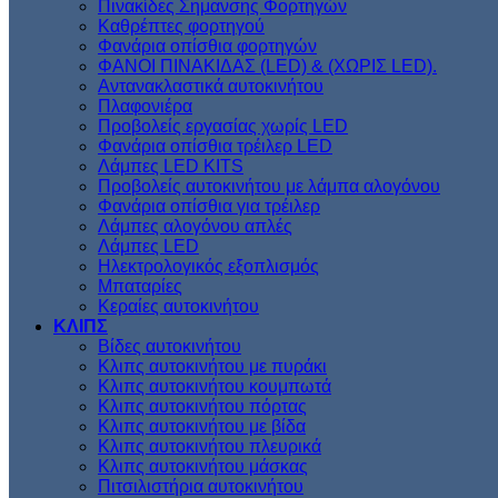
Πινακίδες Σημανσης Φορτηγών
Kαθρέπτες φορτηγού
Φανάρια οπίσθια φορτηγών
ΦΑΝΟΙ ΠΙΝΑΚΙΔΑΣ (LED) & (XΩΡΙΣ LED).
Aντανακλαστικά αυτοκινήτου
Πλαφονιέρα
Προβολείς εργασίας χωρίς LED
Φανάρια οπίσθια τρέιλερ LED
Λάμπες LED KITS
Προβολείς αυτοκινήτου με λάμπα αλογόνου
Φανάρια οπίσθια για τρέιλερ
Λάμπες αλογόνου απλές
Λάμπες LED
Ηλεκτρολογικός εξοπλισμός
Μπαταρίες
Κεραίες αυτοκινήτου
ΚΛΙΠΣ
Βίδες αυτοκινήτου
Kλιπς αυτοκινήτου με πυράκι
Kλιπς αυτοκινήτου κουμπωτά
Κλιπς αυτοκινήτου πόρτας
Κλιπς αυτοκινήτου με βίδα
Kλιπς αυτοκινήτου πλευρικά
Kλιπς αυτοκινήτου μάσκας
Πιτσιλιστήρια αυτοκινήτου