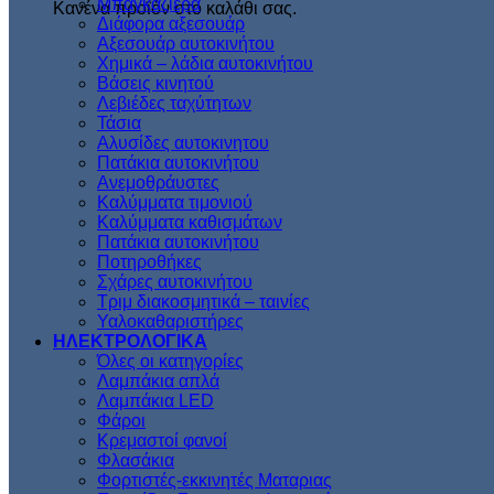
Μπαγκαζιέρα
Κανένα προϊόν στο καλάθι σας.
Διάφορα αξεσουάρ
Αξεσουάρ αυτοκινήτου
Χημικά – λάδια αυτοκινήτου
Βάσεις κινητού
Λεβιέδες ταχύτητων
Τάσια
Αλυσίδες αυτοκινητου
Πατάκια αυτοκινήτου
Ανεμοθράυστες
Καλύμματα τιμονιού
Καλύμματα καθισμάτων
Πατάκια αυτοκινήτου
Ποτηροθήκες
Σχάρες αυτοκινήτου
Τριμ διακοσμητικά – ταινίες
Υαλοκαθαριστήρες
ΗΛΕΚΤΡΟΛΟΓΙΚΑ
Όλες οι κατηγορίες
Λαμπάκια απλά
Λαμπάκια LED
Φάροι
Κρεμαστοί φανοί
Φλασάκια
Φορτιστές-εκκινητές Ματαριας