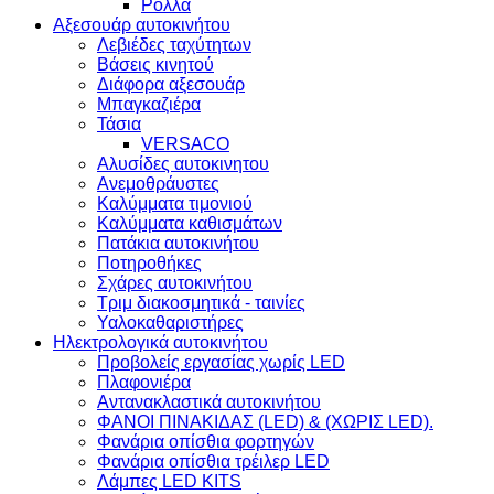
Ρολλά
Αξεσουάρ αυτοκινήτου
Λεβιέδες ταχύτητων
Βάσεις κινητού
Διάφορα αξεσουάρ
Μπαγκαζιέρα
Τάσια
VERSACO
Αλυσίδες αυτοκινητου
Ανεμοθράυστες
Καλύμματα τιμονιού
Καλύμματα καθισμάτων
Πατάκια αυτοκινήτου
Ποτηροθήκες
Σχάρες αυτοκινήτου
Τριμ διακοσμητικά - ταινίες
Υαλοκαθαριστήρες
Ηλεκτρολογικά αυτοκινήτου
Προβολείς εργασίας χωρίς LED
Πλαφονιέρα
Aντανακλαστικά αυτοκινήτου
ΦΑΝΟΙ ΠΙΝΑΚΙΔΑΣ (LED) & (XΩΡΙΣ LED).
Φανάρια οπίσθια φορτηγών
Φανάρια οπίσθια τρέιλερ LED
Λάμπες LED KITS