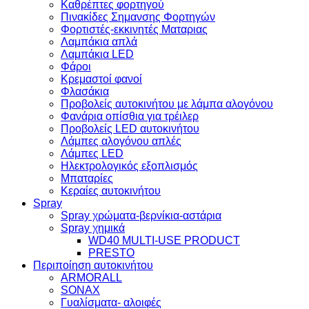
Kαθρέπτες φορτηγού
Πινακίδες Σημανσης Φορτηγών
Φορτιστές-εκκινητές Ματαριας
Λαμπάκια απλά
Λαμπάκια LED
Φάροι
Κρεμαστοί φανοί
Φλασάκια
Προβολείς αυτοκινήτου με λάμπα αλογόνου
Φανάρια οπίσθια για τρέιλερ
Προβολείς LED αυτοκινήτου
Λάμπες αλογόνου απλές
Λάμπες LED
Ηλεκτρολογικός εξοπλισμός
Μπαταρίες
Κεραίες αυτοκινήτου
Spray
Spray χρώματα-βερνίκια-αστάρια
Spray χημικά
WD40 MULTI-USE PRODUCT
PRESTO
Περιποίηση αυτοκινήτου
ARMORALL
SONAX
Γυαλίσματα- αλοιφές