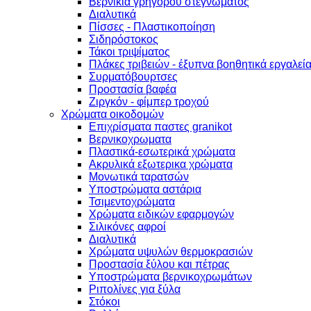
Βερνίκια γρήγορου στεγνώματος
Διαλυτικά
Πίσσες - Πλαστικοποίηση
Σιδηρόστοκος
Τάκοι τριψίματος
Πλάκες τριβειών - έξυπνα βοηθητικά εργαλεί
Συρματόβουρτσες
Προστασία βαφέα
Ζιργκόν - φίμπερ τροχού
Χρώματα οικοδομών
Επιχρίσματα παστες granikot
Βερνικοχρωματα
Πλαστικά-εσωτερικά χρώματα
Ακρυλικά εξωτερικα χρώματα
Μονωτικά ταρατσών
Υποστρώματα αστάρια
Τσιμεντοχρώματα
Χρώματα ειδικών εφαρμογών
Σιλικόνες αφροί
Διαλυτικά
Χρώματα υψυλών θερμοκρασιών
Προστασία ξύλου και πέτρας
Υποστρώματα βερνικοχρωμάτων
Ριπολίνες για ξύλα
Στόκοι