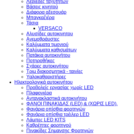
Λεβιέδες ταχύτητων
Βάσεις κινητού
Διάφορα αξεσουάρ
Μπαγκαζιέρα
Τάσια
VERSACO
Αλυσίδες αυτοκινητου
Ανεμοθράυστες
Καλύμματα τιμονιού
Καλύμματα καθισμάτων
Πατάκια αυτοκινήτου
Ποτηροθήκες
Σχάρες αυτοκινήτου
Τριμ διακοσμητικά - ταινίες
Υαλοκαθαριστήρες
Ηλεκτρολογικά αυτοκινήτου
Προβολείς εργασίας χωρίς LED
Πλαφονιέρα
Aντανακλαστικά αυτοκινήτου
ΦΑΝΟΙ ΠΙΝΑΚΙΔΑΣ (LED) & (XΩΡΙΣ LED).
Φανάρια οπίσθια φορτηγών
Φανάρια οπίσθια τρέιλερ LED
Λάμπες LED KITS
Kαθρέπτες φορτηγού
Πινακίδες Σημανσης Φορτηγών