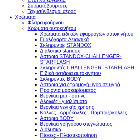
Έξυπνα εργαλεία
Συρματόβουρτσες
Ταχυσύνδεσμοι αέρος
Χρώματα
Φίλτρα φούρνου
Χρώματα αυτοκινήτου
Xρώματα ειδικών εφαρμογών αυτοκινήτου
Γυαλόχαρτα-Λειαντικά
Σκληρυντές STANDOX
Διαλυτικά standox
Αστάρια STANDOX-CHALLENGER-
STARFLASH
Σκληρυντές CHALLENGER -STARFLASH
Ειδικά αστάρια αυτοκινήτου
Σκληρυντές BODY
Αστάρια για εφαρμογή υγρό σε υγρό
Προιόντα μασκαρίσματος
Βερνίκια ματ - σατινε
Aλοιφές - γυαλίσματα
Bερνίκια γενικής χρήσης
Κόλλες - Αρμόκολλες - Παμπριζόκολλες
Αστάρια BODY
Βερνίκια γρήγορου στεγνώματος
Διαλυτικά
Πίσσες - Πλαστικοποίηση