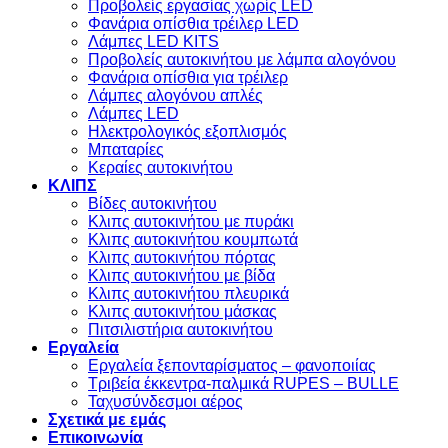
Προβολείς εργασίας χωρίς LED
Φανάρια οπίσθια τρέιλερ LED
Λάμπες LED KITS
Προβολείς αυτοκινήτου με λάμπα αλογόνου
Φανάρια οπίσθια για τρέιλερ
Λάμπες αλογόνου απλές
Λάμπες LED
Ηλεκτρολογικός εξοπλισμός
Μπαταρίες
Κεραίες αυτοκινήτου
ΚΛΙΠΣ
Βίδες αυτοκινήτου
Kλιπς αυτοκινήτου με πυράκι
Kλιπς αυτοκινήτου κουμπωτά
Κλιπς αυτοκινήτου πόρτας
Κλιπς αυτοκινήτου με βίδα
Kλιπς αυτοκινήτου πλευρικά
Kλιπς αυτοκινήτου μάσκας
Πιτσιλιστήρια αυτοκινήτου
Εργαλεία
Εργαλεία ξεπονταρίσματος – φανοποιίας
Τριβεία έκκεντρα-παλμικά RUPES – BULLE
Ταχυσύνδεσμοι αέρος
Σχετικά με εμάς
Επικοινωνία