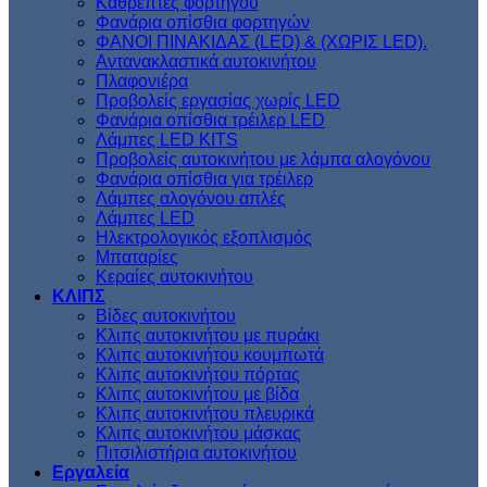
Kαθρέπτες φορτηγού
Φανάρια οπίσθια φορτηγών
ΦΑΝΟΙ ΠΙΝΑΚΙΔΑΣ (LED) & (XΩΡΙΣ LED).
Aντανακλαστικά αυτοκινήτου
Πλαφονιέρα
Προβολείς εργασίας χωρίς LED
Φανάρια οπίσθια τρέιλερ LED
Λάμπες LED KITS
Προβολείς αυτοκινήτου με λάμπα αλογόνου
Φανάρια οπίσθια για τρέιλερ
Λάμπες αλογόνου απλές
Λάμπες LED
Ηλεκτρολογικός εξοπλισμός
Μπαταρίες
Κεραίες αυτοκινήτου
ΚΛΙΠΣ
Βίδες αυτοκινήτου
Kλιπς αυτοκινήτου με πυράκι
Kλιπς αυτοκινήτου κουμπωτά
Κλιπς αυτοκινήτου πόρτας
Κλιπς αυτοκινήτου με βίδα
Kλιπς αυτοκινήτου πλευρικά
Kλιπς αυτοκινήτου μάσκας
Πιτσιλιστήρια αυτοκινήτου
Εργαλεία