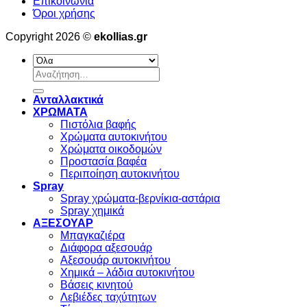
Επικοινωνία
Όροι χρήσης
Copyright 2026 ©
ekollias.gr
Αναζήτηση
για:
Ανταλλακτικά
ΧΡΩΜΑΤΑ
Πιστόλια βαφής
Χρώματα αυτοκινήτου
Χρώματα οικοδομών
Προστασία βαφέα
Περιποίηση αυτοκινήτου
Spray
Spray χρώματα-βερνίκια-αστάρια
Spray χημικά
ΑΞΕΣΟΥΑΡ
Μπαγκαζιέρα
Διάφορα αξεσουάρ
Αξεσουάρ αυτοκινήτου
Χημικά – λάδια αυτοκινήτου
Βάσεις κινητού
Λεβιέδες ταχύτητων