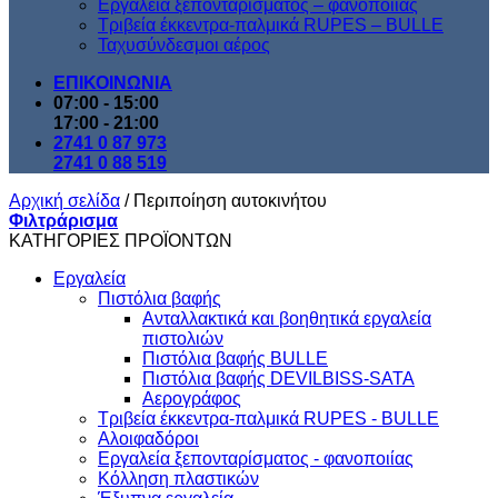
Εργαλεία ξεπονταρίσματος – φανοποιίας
Τριβεία έκκεντρα-παλμικά RUPES – BULLE
Ταχυσύνδεσμοι αέρος
ΕΠΙΚΟΙΝΩΝΙΑ
07:00 - 15:00
17:00 - 21:00
2741 0 87 973
2741 0 88 519
Αρχική σελίδα
/
Περιποίηση αυτοκινήτου
Φιλτράρισμα
ΚΑΤΗΓΟΡΙΕΣ ΠΡΟΪΟΝΤΩΝ
Εργαλεία
Πιστόλια βαφής
Ανταλλακτικά και βοηθητικά εργαλεία
πιστολιών
Πιστόλια βαφής BULLE
Πιστόλια βαφής DEVILBISS-SATA
Αερογράφος
Τριβεία έκκεντρα-παλμικά RUPES - BULLE
Αλοιφαδόροι
Εργαλεία ξεπονταρίσματος - φανοποιίας
Κόλληση πλαστικών