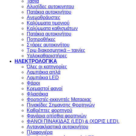
Τάσια
Αλυσίδες αυτοκινητου
Πατάκια αυτοκινήτου
Ανεμοθράυστες
Καλύμματα τιμονιού
Καλύμματα καθισμάτων
Πατάκια αυτοκινήτου
Ποτηροθήκες
Σχάρες αυτοκινήτου
Τριμ διακοσμητικά – ταινίες
Υαλοκαθαριστήρες
ΗΛΕΚΤΡΟΛΟΓΙΚΑ
Όλες οι κατηγορίες
Λαμπάκια απλά
Λαμπάκια LED
Φάροι
Κρεμαστοί φανοί
Φλασάκια
Φορτιστές-εκκινητές Ματαριας
Πινακίδες Σημανσης Φορτηγών
Kαθρέπτες φορτηγού
Φανάρια οπίσθια φορτηγών
ΦΑΝΟΙ ΠΙΝΑΚΙΔΑΣ (LED) & (XΩΡΙΣ LED).
Aντανακλαστικά αυτοκινήτου
Πλαφονιέρα