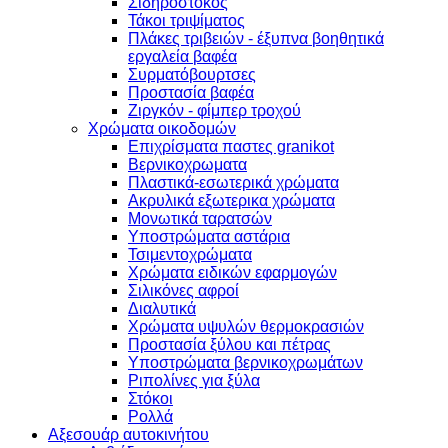
Σιδηρόστοκος
Τάκοι τριψίματος
Πλάκες τριβειών - έξυπνα βοηθητικά
εργαλεία βαφέα
Συρματόβουρτσες
Προστασία βαφέα
Ζιργκόν - φίμπερ τροχού
Χρώματα οικοδομών
Επιχρίσματα παστες granikot
Βερνικοχρωματα
Πλαστικά-εσωτερικά χρώματα
Ακρυλικά εξωτερικα χρώματα
Μονωτικά ταρατσών
Υποστρώματα αστάρια
Τσιμεντοχρώματα
Χρώματα ειδικών εφαρμογών
Σιλικόνες αφροί
Διαλυτικά
Χρώματα υψυλών θερμοκρασιών
Προστασία ξύλου και πέτρας
Υποστρώματα βερνικοχρωμάτων
Ριπολίνες για ξύλα
Στόκοι
Ρολλά
Αξεσουάρ αυτοκινήτου