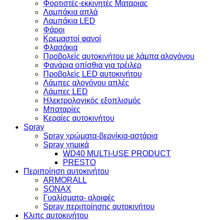
Φορτιστές-εκκινητές Ματαριας
Λαμπάκια απλά
Λαμπάκια LED
Φάροι
Κρεμαστοί φανοί
Φλασάκια
Προβολείς αυτοκινήτου με λάμπα αλογόνου
Φανάρια οπίσθια για τρέιλερ
Προβολείς LED αυτοκινήτου
Λάμπες αλογόνου απλές
Λάμπες LED
Ηλεκτρολογικός εξοπλισμός
Μπαταρίες
Κεραίες αυτοκινήτου
Spray
Spray χρώματα-βερνίκια-αστάρια
Spray χημικά
WD40 MULTI-USE PRODUCT
PRESTO
Περιποίηση αυτοκινήτου
ARMORALL
SONAX
Γυαλίσματα- αλοιφές
Spray περιποίησης αυτοκινήτου
Κλιπς αυτοκινήτου