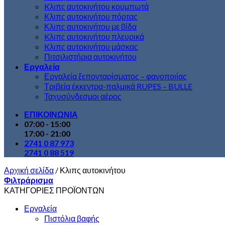
Kλιπς αυτοκινήτου κουμπωτά
Κλιπς αυτοκινήτου πόρτας
Κλιπς αυτοκινήτου με βίδα
Kλιπς αυτοκινήτου πλευρικά
Kλιπς αυτοκινήτου μάσκας
Πιτσιλιστήρια αυτοκινήτου
Εργαλεία
Εργαλεία ξεπονταρίσματος – φανοποιίας
Τριβεία έκκεντρα-παλμικά RUPES – BULLE
Ταχυσύνδεσμοι αέρος
ΕΠΙΚΟΙΝΩΝΙΑ
07:00 - 15:00
17:00 - 21:00
2741 0 87 973
2741 0 88 519
Αρχική σελίδα
/
Κλιπς αυτοκινήτου
Φιλτράρισμα
ΚΑΤΗΓΟΡΙΕΣ ΠΡΟΪΟΝΤΩΝ
Εργαλεία
Πιστόλια βαφής