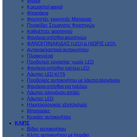
Φάροι
Κρεμαστοί φανοί
Φλασάκια
Φορτιστές-εκκινητές Ματαριας
Πινακίδες Σημανσης Φορτηγών
Kαθρέπτες φορτηγού
Φανάρια οπίσθια φορτηγών
ΦΑΝΟΙ ΠΙΝΑΚΙΔΑΣ (LED) & (XΩΡΙΣ LED).
Aντανακλαστικά αυτοκινήτου
Πλαφονιέρα
Προβολείς εργασίας χωρίς LED
Φανάρια οπίσθια τρέιλερ LED
Λάμπες LED KITS
Προβολείς αυτοκινήτου με λάμπα αλογόνου
Φανάρια οπίσθια για τρέιλερ
Λάμπες αλογόνου απλές
Λάμπες LED
Ηλεκτρολογικός εξοπλισμός
Μπαταρίες
Κεραίες αυτοκινήτου
ΚΛΙΠΣ
Βίδες αυτοκινήτου
Kλιπς αυτοκινήτου με πυράκι