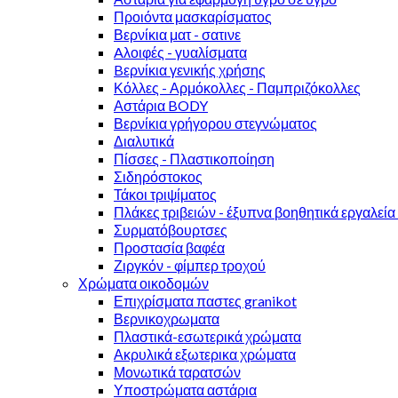
Προιόντα μασκαρίσματος
Βερνίκια ματ - σατινε
Aλοιφές - γυαλίσματα
Bερνίκια γενικής χρήσης
Κόλλες - Αρμόκολλες - Παμπριζόκολλες
Αστάρια BODY
Βερνίκια γρήγορου στεγνώματος
Διαλυτικά
Πίσσες - Πλαστικοποίηση
Σιδηρόστοκος
Τάκοι τριψίματος
Πλάκες τριβειών - έξυπνα βοηθητικά εργαλεία
Συρματόβουρτσες
Προστασία βαφέα
Ζιργκόν - φίμπερ τροχού
Χρώματα οικοδομών
Επιχρίσματα παστες granikot
Βερνικοχρωματα
Πλαστικά-εσωτερικά χρώματα
Ακρυλικά εξωτερικα χρώματα
Μονωτικά ταρατσών
Υποστρώματα αστάρια