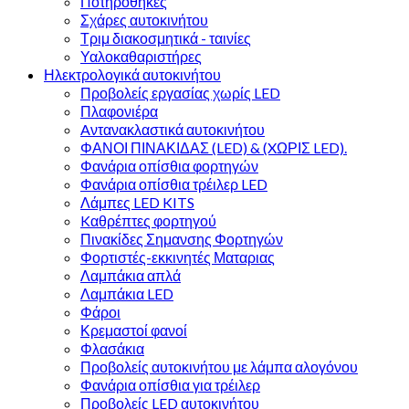
Ποτηροθήκες
Σχάρες αυτοκινήτου
Τριμ διακοσμητικά - ταινίες
Υαλοκαθαριστήρες
Ηλεκτρολογικά αυτοκινήτου
Προβολείς εργασίας χωρίς LED
Πλαφονιέρα
Aντανακλαστικά αυτοκινήτου
ΦΑΝΟΙ ΠΙΝΑΚΙΔΑΣ (LED) & (XΩΡΙΣ LED).
Φανάρια οπίσθια φορτηγών
Φανάρια οπίσθια τρέιλερ LED
Λάμπες LED KITS
Kαθρέπτες φορτηγού
Πινακίδες Σημανσης Φορτηγών
Φορτιστές-εκκινητές Ματαριας
Λαμπάκια απλά
Λαμπάκια LED
Φάροι
Κρεμαστοί φανοί
Φλασάκια
Προβολείς αυτοκινήτου με λάμπα αλογόνου
Φανάρια οπίσθια για τρέιλερ
Προβολείς LED αυτοκινήτου