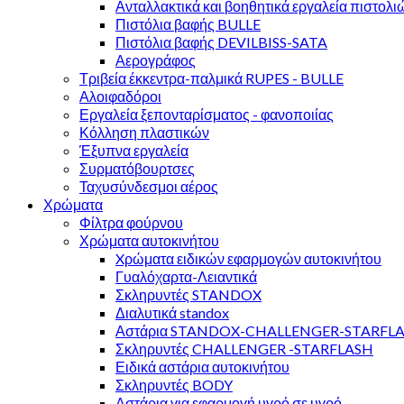
Ανταλλακτικά και βοηθητικά εργαλεία πιστολι
Πιστόλια βαφής BULLE
Πιστόλια βαφής DEVILBISS-SATA
Αερογράφος
Τριβεία έκκεντρα-παλμικά RUPES - BULLE
Αλοιφαδόροι
Εργαλεία ξεπονταρίσματος - φανοποιίας
Κόλληση πλαστικών
Έξυπνα εργαλεία
Συρματόβουρτσες
Ταχυσύνδεσμοι αέρος
Χρώματα
Φίλτρα φούρνου
Χρώματα αυτοκινήτου
Xρώματα ειδικών εφαρμογών αυτοκινήτου
Γυαλόχαρτα-Λειαντικά
Σκληρυντές STANDOX
Διαλυτικά standox
Αστάρια STANDOX-CHALLENGER-STARFL
Σκληρυντές CHALLENGER -STARFLASH
Ειδικά αστάρια αυτοκινήτου
Σκληρυντές BODY
Αστάρια για εφαρμογή υγρό σε υγρό