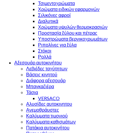
Τσιμεντοχρώματα
Χρώματα ειδικών εφαρμογών
Σιλικόνες αφροί
Διαλυτικά
Χρώματα υψυλών θερμοκρασιών
Προστασία ξύλου και πέτρας
Υποστρώματα βερνικοχρωμάτων
Ριπολίνες για ξύλα
Στόκοι
Ρολλά
Αξεσουάρ αυτοκινήτου
Λεβιέδες ταχύτητων
Βάσεις κινητού
Διάφορα αξεσουάρ
Μπαγκαζιέρα
Τάσια
VERSACO
Αλυσίδες αυτοκινητου
Ανεμοθράυστες
Καλύμματα τιμονιού
Καλύμματα καθισμάτων
Πατάκια αυτοκινήτου