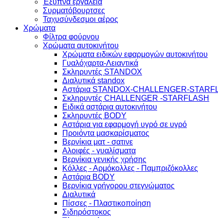
Έξυπνα εργαλεία
Συρματόβουρτσες
Ταχυσύνδεσμοι αέρος
Χρώματα
Φίλτρα φούρνου
Χρώματα αυτοκινήτου
Xρώματα ειδικών εφαρμογών αυτοκινήτου
Γυαλόχαρτα-Λειαντικά
Σκληρυντές STANDOX
Διαλυτικά standox
Αστάρια STANDOX-CHALLENGER-STARF
Σκληρυντές CHALLENGER -STARFLASH
Ειδικά αστάρια αυτοκινήτου
Σκληρυντές BODY
Αστάρια για εφαρμογή υγρό σε υγρό
Προιόντα μασκαρίσματος
Βερνίκια ματ - σατινε
Aλοιφές - γυαλίσματα
Bερνίκια γενικής χρήσης
Κόλλες - Αρμόκολλες - Παμπριζόκολλες
Αστάρια BODY
Βερνίκια γρήγορου στεγνώματος
Διαλυτικά
Πίσσες - Πλαστικοποίηση
Σιδηρόστοκος