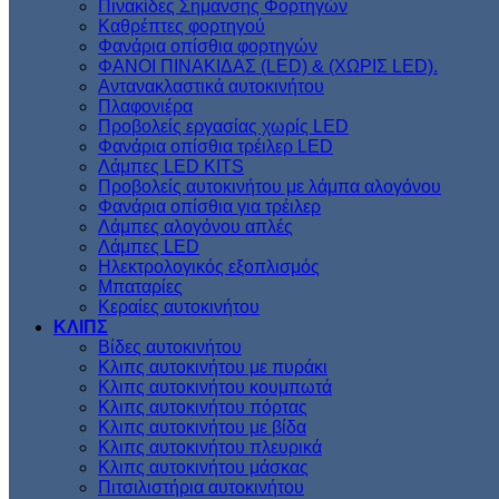
Πινακίδες Σημανσης Φορτηγών
Kαθρέπτες φορτηγού
Φανάρια οπίσθια φορτηγών
ΦΑΝΟΙ ΠΙΝΑΚΙΔΑΣ (LED) & (XΩΡΙΣ LED).
Aντανακλαστικά αυτοκινήτου
Πλαφονιέρα
Προβολείς εργασίας χωρίς LED
Φανάρια οπίσθια τρέιλερ LED
Λάμπες LED KITS
Προβολείς αυτοκινήτου με λάμπα αλογόνου
Φανάρια οπίσθια για τρέιλερ
Λάμπες αλογόνου απλές
Λάμπες LED
Ηλεκτρολογικός εξοπλισμός
Μπαταρίες
Κεραίες αυτοκινήτου
ΚΛΙΠΣ
Βίδες αυτοκινήτου
Kλιπς αυτοκινήτου με πυράκι
Kλιπς αυτοκινήτου κουμπωτά
Κλιπς αυτοκινήτου πόρτας
Κλιπς αυτοκινήτου με βίδα
Kλιπς αυτοκινήτου πλευρικά
Kλιπς αυτοκινήτου μάσκας
Πιτσιλιστήρια αυτοκινήτου