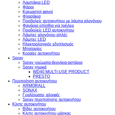
Λαμπάκια LED
Φάροι
Κρεμαστοί φανοί
Φλασάκια
Προβολείς αυτοκινήτου με λάμπα αλογόνου
Φανάρια οπίσθια για τρέιλερ
Προβολείς LED αυτοκινήτου
Λάμπες αλογόνου απλές
Λάμπες LED
Ηλεκτρολογικός εξοπλισμός
Μπαταρίες
Κεραίες αυτοκινήτου
Spray
Spray χρώματα-βερνίκια-αστάρια
Spray χημικά
WD40 MULTI-USE PRODUCT
PRESTO
Περιποίηση αυτοκινήτου
ARMORALL
SONAX
Γυαλίσματα- αλοιφές
Spray περιποίησης αυτοκινήτου
Κλιπς αυτοκινήτου
Βίδες αυτοκινήτου
Kλιπς αυτοκινήτου μάσκας