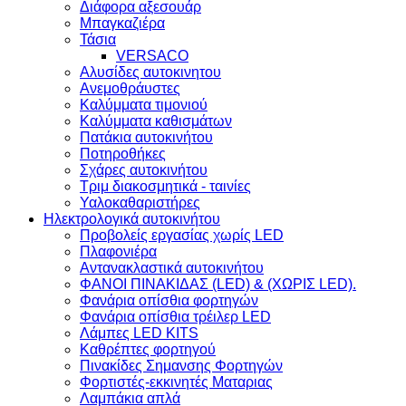
Διάφορα αξεσουάρ
Μπαγκαζιέρα
Τάσια
VERSACO
Αλυσίδες αυτοκινητου
Ανεμοθράυστες
Καλύμματα τιμονιού
Καλύμματα καθισμάτων
Πατάκια αυτοκινήτου
Ποτηροθήκες
Σχάρες αυτοκινήτου
Τριμ διακοσμητικά - ταινίες
Υαλοκαθαριστήρες
Ηλεκτρολογικά αυτοκινήτου
Προβολείς εργασίας χωρίς LED
Πλαφονιέρα
Aντανακλαστικά αυτοκινήτου
ΦΑΝΟΙ ΠΙΝΑΚΙΔΑΣ (LED) & (XΩΡΙΣ LED).
Φανάρια οπίσθια φορτηγών
Φανάρια οπίσθια τρέιλερ LED
Λάμπες LED KITS
Kαθρέπτες φορτηγού
Πινακίδες Σημανσης Φορτηγών
Φορτιστές-εκκινητές Ματαριας
Λαμπάκια απλά