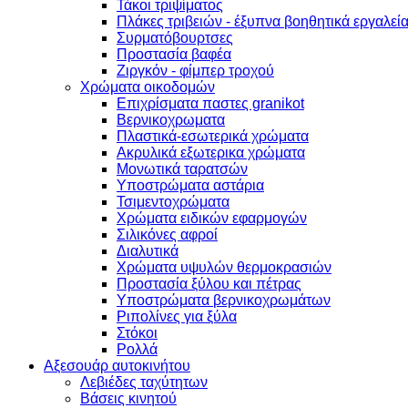
Τάκοι τριψίματος
Πλάκες τριβειών - έξυπνα βοηθητικά εργαλεί
Συρματόβουρτσες
Προστασία βαφέα
Ζιργκόν - φίμπερ τροχού
Χρώματα οικοδομών
Επιχρίσματα παστες granikot
Βερνικοχρωματα
Πλαστικά-εσωτερικά χρώματα
Ακρυλικά εξωτερικα χρώματα
Μονωτικά ταρατσών
Υποστρώματα αστάρια
Τσιμεντοχρώματα
Χρώματα ειδικών εφαρμογών
Σιλικόνες αφροί
Διαλυτικά
Χρώματα υψυλών θερμοκρασιών
Προστασία ξύλου και πέτρας
Υποστρώματα βερνικοχρωμάτων
Ριπολίνες για ξύλα
Στόκοι
Ρολλά
Αξεσουάρ αυτοκινήτου
Λεβιέδες ταχύτητων
Βάσεις κινητού