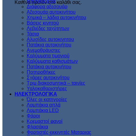
Μπαγκαζιέρα
Κανένα προϊόν στο καλάθι σας.
Διάφορα αξεσουάρ
Αξεσουάρ αυτοκινήτου
Χημικά – λάδια αυτοκινήτου
Βάσεις κινητού
Λεβιέδες ταχύτητων
Τάσια
Αλυσίδες αυτοκινητου
Πατάκια αυτοκινήτου
Ανεμοθράυστες
Καλύμματα τιμονιού
Καλύμματα καθισμάτων
Πατάκια αυτοκινήτου
Ποτηροθήκες
Σχάρες αυτοκινήτου
Τριμ διακοσμητικά – ταινίες
Υαλοκαθαριστήρες
ΗΛΕΚΤΡΟΛΟΓΙΚΑ
Όλες οι κατηγορίες
Λαμπάκια απλά
Λαμπάκια LED
Φάροι
Κρεμαστοί φανοί
Φλασάκια
Φορτιστές-εκκινητές Ματαριας