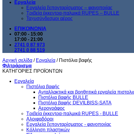
Εργαλεία
Εργαλεία ξεπονταρίσματος – φανοποιίας
Τριβεία έκκεντρα-παλμικά RUPES – BULLE
Ταχυσύνδεσμοι αέρος
ΕΠΙΚΟΙΝΩΝΙΑ
07:00 - 15:00
17:00 - 21:00
2741 0 87 973
2741 0 88 519
Αρχική σελίδα
/
Εργαλεία
/
Πιστόλια βαφής
Φιλτράρισμα
ΚΑΤΗΓΟΡΙΕΣ ΠΡΟΪΟΝΤΩΝ
Εργαλεία
Πιστόλια βαφής
Ανταλλακτικά και βοηθητικά εργαλεία πιστολ
Πιστόλια βαφής BULLE
Πιστόλια βαφής DEVILBISS-SATA
Αερογράφος
Τριβεία έκκεντρα-παλμικά RUPES - BULLE
Αλοιφαδόροι
Εργαλεία ξεπονταρίσματος - φανοποιίας
Κόλληση πλαστικών