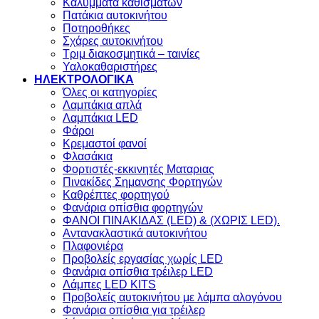
Καλύμματα καθισμάτων
Πατάκια αυτοκινήτου
Ποτηροθήκες
Σχάρες αυτοκινήτου
Τριμ διακοσμητικά – ταινίες
Υαλοκαθαριστήρες
ΗΛΕΚΤΡΟΛΟΓΙΚΑ
Όλες οι κατηγορίες
Λαμπάκια απλά
Λαμπάκια LED
Φάροι
Κρεμαστοί φανοί
Φλασάκια
Φορτιστές-εκκινητές Ματαριας
Πινακίδες Σημανσης Φορτηγών
Kαθρέπτες φορτηγού
Φανάρια οπίσθια φορτηγών
ΦΑΝΟΙ ΠΙΝΑΚΙΔΑΣ (LED) & (XΩΡΙΣ LED).
Aντανακλαστικά αυτοκινήτου
Πλαφονιέρα
Προβολείς εργασίας χωρίς LED
Φανάρια οπίσθια τρέιλερ LED
Λάμπες LED KITS
Προβολείς αυτοκινήτου με λάμπα αλογόνου
Φανάρια οπίσθια για τρέιλερ