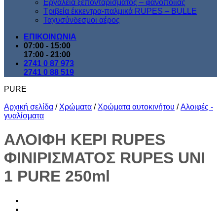
Εργαλεία ξεπονταρίσματος – φανοποιίας
Τριβεία έκκεντρα-παλμικά RUPES – BULLE
Ταχυσύνδεσμοι αέρος
ΕΠΙΚΟΙΝΩΝΙΑ
07:00 - 15:00
17:00 - 21:00
2741 0 87 973
2741 0 88 519
PURE
Αρχική σελίδα
/
Χρώματα
/
Χρώματα αυτοκινήτου
/
Aλοιφές -
γυαλίσματα
ΑΛΟΙΦΗ KEΡΙ RUPES
ΦΙΝΙΡIΣΜΑΤΟΣ RUPES UNI
1 PURE 250ml