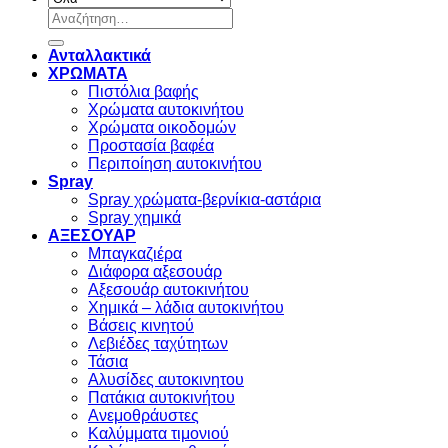
Αναζήτηση
για:
Ανταλλακτικά
ΧΡΩΜΑΤΑ
Πιστόλια βαφής
Χρώματα αυτοκινήτου
Χρώματα οικοδομών
Προστασία βαφέα
Περιποίηση αυτοκινήτου
Spray
Spray χρώματα-βερνίκια-αστάρια
Spray χημικά
ΑΞΕΣΟΥΑΡ
Μπαγκαζιέρα
Διάφορα αξεσουάρ
Αξεσουάρ αυτοκινήτου
Χημικά – λάδια αυτοκινήτου
Βάσεις κινητού
Λεβιέδες ταχύτητων
Τάσια
Αλυσίδες αυτοκινητου
Πατάκια αυτοκινήτου
Ανεμοθράυστες
Καλύμματα τιμονιού