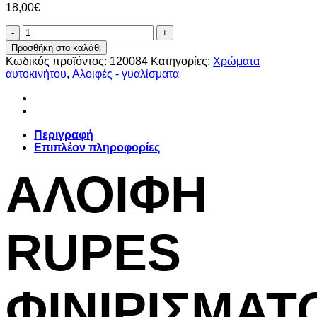
18,00
€
ΑΛΟΙΦΗ
KEΡΙ
Προσθήκη στο καλάθι
RUPES
Κωδικός προϊόντος:
120084
Κατηγορίες:
Χρώματα
ΦΙΝΙΡIΣΜΑΤΟΣ
αυτοκινήτου
,
Aλοιφές - γυαλίσματα
RUPES
UNI
1
PURE
250ml
Περιγραφή
ποσότητα
Επιπλέον πληροφορίες
ΑΛΟΙΦΗ
RUPES
ΦΙΝΙΡIΣΜΑΤ