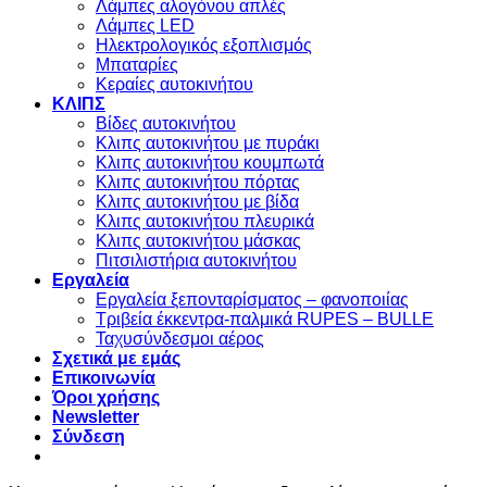
Λάμπες αλογόνου απλές
Λάμπες LED
Ηλεκτρολογικός εξοπλισμός
Μπαταρίες
Κεραίες αυτοκινήτου
ΚΛΙΠΣ
Βίδες αυτοκινήτου
Kλιπς αυτοκινήτου με πυράκι
Kλιπς αυτοκινήτου κουμπωτά
Κλιπς αυτοκινήτου πόρτας
Κλιπς αυτοκινήτου με βίδα
Kλιπς αυτοκινήτου πλευρικά
Kλιπς αυτοκινήτου μάσκας
Πιτσιλιστήρια αυτοκινήτου
Εργαλεία
Εργαλεία ξεπονταρίσματος – φανοποιίας
Τριβεία έκκεντρα-παλμικά RUPES – BULLE
Ταχυσύνδεσμοι αέρος
Σχετικά με εμάς
Επικοινωνία
Όροι χρήσης
Newsletter
Σύνδεση