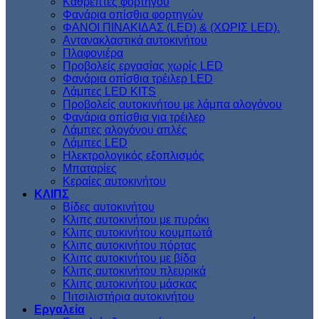
Kαθρέπτες φορτηγού
Φανάρια οπίσθια φορτηγών
ΦΑΝΟΙ ΠΙΝΑΚΙΔΑΣ (LED) & (XΩΡΙΣ LED).
Aντανακλαστικά αυτοκινήτου
Πλαφονιέρα
Προβολείς εργασίας χωρίς LED
Φανάρια οπίσθια τρέιλερ LED
Λάμπες LED KITS
Προβολείς αυτοκινήτου με λάμπα αλογόνου
Φανάρια οπίσθια για τρέιλερ
Λάμπες αλογόνου απλές
Λάμπες LED
Ηλεκτρολογικός εξοπλισμός
Μπαταρίες
Κεραίες αυτοκινήτου
ΚΛΙΠΣ
Βίδες αυτοκινήτου
Kλιπς αυτοκινήτου με πυράκι
Kλιπς αυτοκινήτου κουμπωτά
Κλιπς αυτοκινήτου πόρτας
Κλιπς αυτοκινήτου με βίδα
Kλιπς αυτοκινήτου πλευρικά
Kλιπς αυτοκινήτου μάσκας
Πιτσιλιστήρια αυτοκινήτου
Εργαλεία