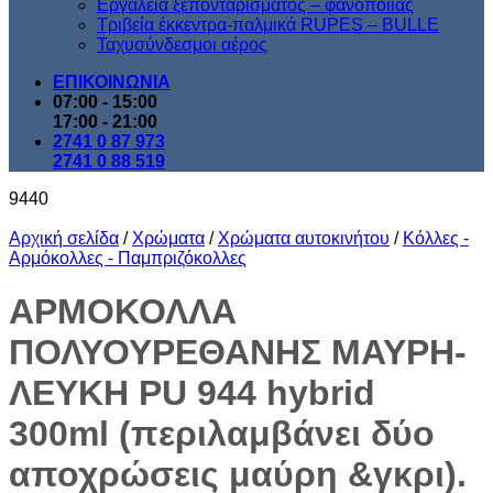
Εργαλεία ξεπονταρίσματος – φανοποιίας
Τριβεία έκκεντρα-παλμικά RUPES – BULLE
Ταχυσύνδεσμοι αέρος
ΕΠΙΚΟΙΝΩΝΙΑ
07:00 - 15:00
17:00 - 21:00
2741 0 87 973
2741 0 88 519
9440
Αρχική σελίδα
/
Χρώματα
/
Χρώματα αυτοκινήτου
/
Κόλλες -
Αρμόκολλες - Παμπριζόκολλες
ΑΡΜΟΚΟΛΛΑ
ΠΟΛΥΟΥΡΕΘΑΝΗΣ ΜΑΥΡΗ-
ΛΕΥΚΗ PU 944 hybrid
300ml (περιλαμβάνει δύο
αποχρώσεις μαύρη &γκρι).