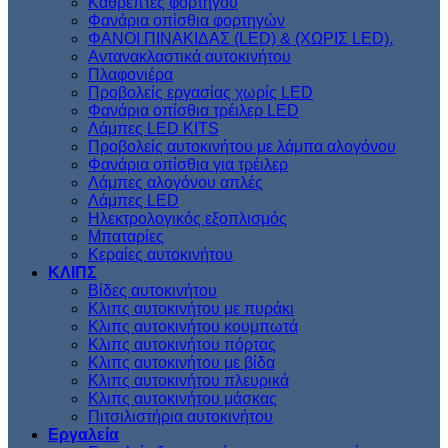
Kαθρέπτες φορτηγού
Φανάρια οπίσθια φορτηγών
ΦΑΝΟΙ ΠΙΝΑΚΙΔΑΣ (LED) & (XΩΡΙΣ LED).
Aντανακλαστικά αυτοκινήτου
Πλαφονιέρα
Προβολείς εργασίας χωρίς LED
Φανάρια οπίσθια τρέιλερ LED
Λάμπες LED KITS
Προβολείς αυτοκινήτου με λάμπα αλογόνου
Φανάρια οπίσθια για τρέιλερ
Λάμπες αλογόνου απλές
Λάμπες LED
Ηλεκτρολογικός εξοπλισμός
Μπαταρίες
Κεραίες αυτοκινήτου
ΚΛΙΠΣ
Βίδες αυτοκινήτου
Kλιπς αυτοκινήτου με πυράκι
Kλιπς αυτοκινήτου κουμπωτά
Κλιπς αυτοκινήτου πόρτας
Κλιπς αυτοκινήτου με βίδα
Kλιπς αυτοκινήτου πλευρικά
Kλιπς αυτοκινήτου μάσκας
Πιτσιλιστήρια αυτοκινήτου
Εργαλεία