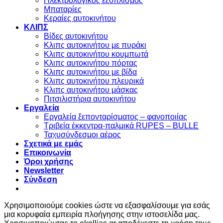
Ηλεκτρολογικός εξοπλισμός
Μπαταρίες
Κεραίες αυτοκινήτου
ΚΛΙΠΣ
Βίδες αυτοκινήτου
Kλιπς αυτοκινήτου με πυράκι
Kλιπς αυτοκινήτου κουμπωτά
Κλιπς αυτοκινήτου πόρτας
Κλιπς αυτοκινήτου με βίδα
Kλιπς αυτοκινήτου πλευρικά
Kλιπς αυτοκινήτου μάσκας
Πιτσιλιστήρια αυτοκινήτου
Εργαλεία
Εργαλεία ξεπονταρίσματος – φανοποιίας
Τριβεία έκκεντρα-παλμικά RUPES – BULLE
Ταχυσύνδεσμοι αέρος
Σχετικά με εμάς
Επικοινωνία
Όροι χρήσης
Newsletter
Σύνδεση
Χρησιμοποιούμε cookies ώστε να εξασφαλίσουμε για εσάς
μια κορυφαία εμπειρία πλοήγησης στην ιστοσελίδα μας.