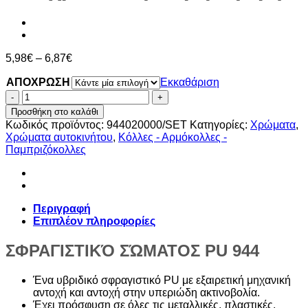
Price
5,98
€
–
6,87
€
range:
ΑΠΟΧΡΩΣΗ
5,98€
Εκκαθάριση
through
ΑΡΜΟΚΟΛΛΑ
6,87€
ΠΟΛΥΟΥΡΕΘΑΝΗΣ
Προσθήκη στο καλάθι
ΜΑΥΡΗ-
Κωδικός προϊόντος:
944020000/SET
Κατηγορίες:
Χρώματα
,
ΛΕΥΚΗ
Χρώματα αυτοκινήτου
,
Κόλλες - Αρμόκολλες -
PU
Παμπριζόκολλες
944
hybrid
300ml
(περιλαμβάνει
δύο
Περιγραφή
αποχρώσεις
Επιπλέον πληροφορίες
μαύρη
&γκρι).
ΣΦΡΑΓΙΣΤΙΚΌ ΣΏΜΑΤΟΣ PU 944
ποσότητα
Ένα υβριδικό σφραγιστικό PU με εξαιρετική μηχανική
αντοχή και αντοχή στην υπεριώδη ακτινοβολία.
Έχει πρόσφυση σε όλες τις μεταλλικές, πλαστικές,