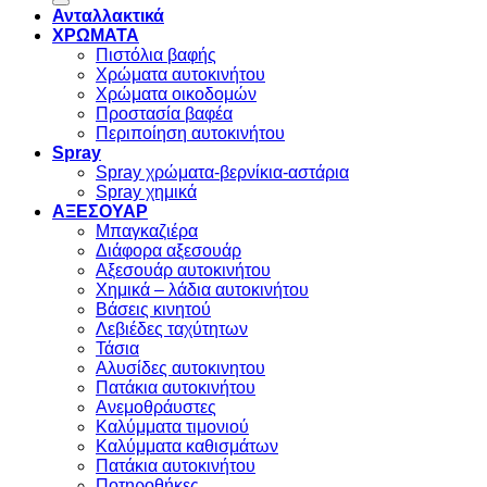
Ανταλλακτικά
ΧΡΩΜΑΤΑ
Πιστόλια βαφής
Χρώματα αυτοκινήτου
Χρώματα οικοδομών
Προστασία βαφέα
Περιποίηση αυτοκινήτου
Spray
Spray χρώματα-βερνίκια-αστάρια
Spray χημικά
ΑΞΕΣΟΥΑΡ
Μπαγκαζιέρα
Διάφορα αξεσουάρ
Αξεσουάρ αυτοκινήτου
Χημικά – λάδια αυτοκινήτου
Βάσεις κινητού
Λεβιέδες ταχύτητων
Τάσια
Αλυσίδες αυτοκινητου
Πατάκια αυτοκινήτου
Ανεμοθράυστες
Καλύμματα τιμονιού
Καλύμματα καθισμάτων
Πατάκια αυτοκινήτου
Ποτηροθήκες