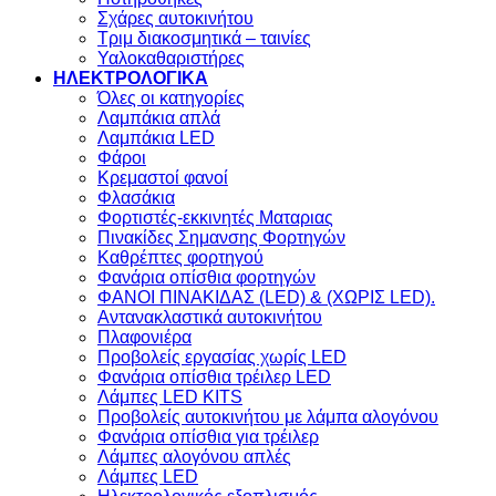
Σχάρες αυτοκινήτου
Τριμ διακοσμητικά – ταινίες
Υαλοκαθαριστήρες
ΗΛΕΚΤΡΟΛΟΓΙΚΑ
Όλες οι κατηγορίες
Λαμπάκια απλά
Λαμπάκια LED
Φάροι
Κρεμαστοί φανοί
Φλασάκια
Φορτιστές-εκκινητές Ματαριας
Πινακίδες Σημανσης Φορτηγών
Kαθρέπτες φορτηγού
Φανάρια οπίσθια φορτηγών
ΦΑΝΟΙ ΠΙΝΑΚΙΔΑΣ (LED) & (XΩΡΙΣ LED).
Aντανακλαστικά αυτοκινήτου
Πλαφονιέρα
Προβολείς εργασίας χωρίς LED
Φανάρια οπίσθια τρέιλερ LED
Λάμπες LED KITS
Προβολείς αυτοκινήτου με λάμπα αλογόνου
Φανάρια οπίσθια για τρέιλερ
Λάμπες αλογόνου απλές
Λάμπες LED