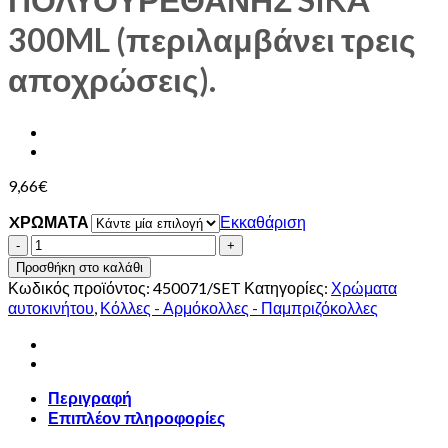
300ML (περιλαμβάνει τρεις
αποχρώσεις).
9,66
€
XΡΩΜΑΤΑ
Εκκαθάριση
ΑΡΜΟΚΟΛΛΑ
ΠΟΛΥΟΥΡΕΘΑΝΗΣ
Προσθήκη στο καλάθι
SIKA
Κωδικός προϊόντος:
450071/SET
Κατηγορίες:
Χρώματα
300ML
αυτοκινήτου
,
Κόλλες - Αρμόκολλες - Παμπριζόκολλες
(περιλαμβάνει
τρεις
αποχρώσεις).
ποσότητα
Περιγραφή
Επιπλέον πληροφορίες