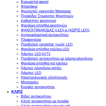
Κρεμαστοί φανοί
Φλασάκια
Φορτιστές-εκκινητές Ματαριας
Πινακίδες Σημανσης Φορτηγών
Kαθρέπτες φορτηγού
Φανάρια οπίσθια φορτηγών
ΦΑΝΟΙ ΠΙΝΑΚΙΔΑΣ (LED) & (XΩΡΙΣ LED).
Aντανακλαστικά αυτοκινήτου
Πλαφονιέρα
Προβολείς εργασίας χωρίς LED
Φανάρια οπίσθια τρέιλερ LED
Λάμπες LED KITS
Προβολείς αυτοκινήτου με λάμπα αλογόνου
Φανάρια οπίσθια για τρέιλερ
Λάμπες αλογόνου απλές
Λάμπες LED
Ηλεκτρολογικός εξοπλισμός
Μπαταρίες
Κεραίες αυτοκινήτου
ΚΛΙΠΣ
Βίδες αυτοκινήτου
Kλιπς αυτοκινήτου με πυράκι
Kλιπς αυτοκινήτου κουμπωτά