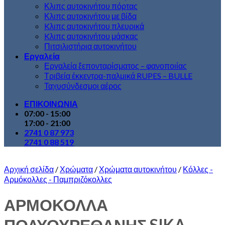
Κλιπς αυτοκινήτου πόρτας
Κλιπς αυτοκινήτου με βίδα
Kλιπς αυτοκινήτου πλευρικά
Kλιπς αυτοκινήτου μάσκας
Πιτσιλιστήρια αυτοκινήτου
Εργαλεία
Εργαλεία ξεπονταρίσματος – φανοποιίας
Τριβεία έκκεντρα-παλμικά RUPES – BULLE
Ταχυσύνδεσμοι αέρος
ΕΠΙΚΟΙΝΩΝΙΑ
07:00 - 15:00
17:00 - 21:00
2741 0 87 973
2741 0 88 519
Αρχική σελίδα
/
Χρώματα
/
Χρώματα αυτοκινήτου
/
Κόλλες -
Αρμόκολλες - Παμπριζόκολλες
ΑΡΜΟΚΟΛΛΑ
ΠΟΛΥΟΥΡΕΘΑΝΗΣ SIKA