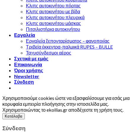
Κλιπς αυτοκινήτου πόρτας
Κλιπς αυτοκινήτου με βίδα
Kλιπς αυτοκινήτου πλευρικά
Kλιπς αυτοκινήτου μάσκας
Πιτσιλιστήρια αυτοκινήτου
Εργαλεία
Εργαλεία ξεπονταρίσματος – φανοποιίας
Τριβεία έκκεντρα-παλμικά RUPES – BULLE
Ταχυσύνδεσμοι αέρος
Σχετικά με εμάς
Επικοινωνία
Όροι χρήσης
Newsletter
Σύνδεση
Χρησιμοποιούμε cookies ώστε να εξασφαλίσουμε για εσάς μια
κορυφαία εμπειρία πλοήγησης στην ιστοσελίδα μας.
Χρησιμοποιώντας το ekollias.gr αποδέχεστε τη χρήση τους.
Κατάλαβα
Σύνδεση