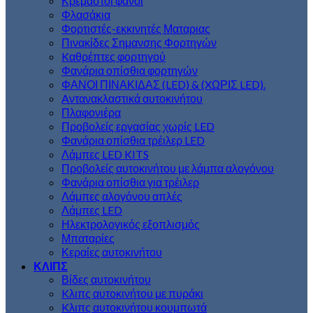
Κρεμαστοί φανοί
Φλασάκια
Φορτιστές-εκκινητές Ματαριας
Πινακίδες Σημανσης Φορτηγών
Kαθρέπτες φορτηγού
Φανάρια οπίσθια φορτηγών
ΦΑΝΟΙ ΠΙΝΑΚΙΔΑΣ (LED) & (XΩΡΙΣ LED).
Aντανακλαστικά αυτοκινήτου
Πλαφονιέρα
Προβολείς εργασίας χωρίς LED
Φανάρια οπίσθια τρέιλερ LED
Λάμπες LED KITS
Προβολείς αυτοκινήτου με λάμπα αλογόνου
Φανάρια οπίσθια για τρέιλερ
Λάμπες αλογόνου απλές
Λάμπες LED
Ηλεκτρολογικός εξοπλισμός
Μπαταρίες
Κεραίες αυτοκινήτου
ΚΛΙΠΣ
Βίδες αυτοκινήτου
Kλιπς αυτοκινήτου με πυράκι
Kλιπς αυτοκινήτου κουμπωτά