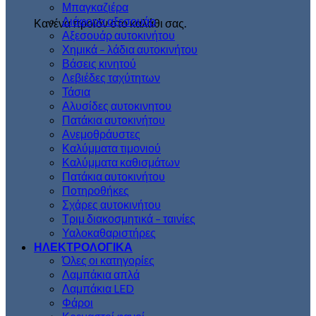
Μπαγκαζιέρα
Διάφορα αξεσουάρ
Κανένα προϊόν στο καλάθι σας.
Αξεσουάρ αυτοκινήτου
Χημικά – λάδια αυτοκινήτου
Βάσεις κινητού
Λεβιέδες ταχύτητων
Τάσια
Αλυσίδες αυτοκινητου
Πατάκια αυτοκινήτου
Ανεμοθράυστες
Καλύμματα τιμονιού
Καλύμματα καθισμάτων
Πατάκια αυτοκινήτου
Ποτηροθήκες
Σχάρες αυτοκινήτου
Τριμ διακοσμητικά – ταινίες
Υαλοκαθαριστήρες
ΗΛΕΚΤΡΟΛΟΓΙΚΑ
Όλες οι κατηγορίες
Λαμπάκια απλά
Λαμπάκια LED
Φάροι