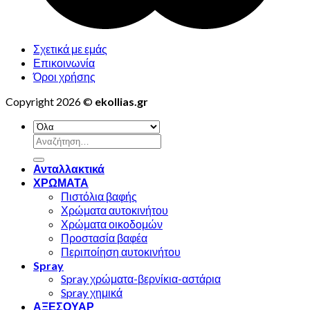
Σχετικά με εμάς
Επικοινωνία
Όροι χρήσης
Copyright 2026 ©
ekollias.gr
Αναζήτηση
για:
Ανταλλακτικά
ΧΡΩΜΑΤΑ
Πιστόλια βαφής
Χρώματα αυτοκινήτου
Χρώματα οικοδομών
Προστασία βαφέα
Περιποίηση αυτοκινήτου
Spray
Spray χρώματα-βερνίκια-αστάρια
Spray χημικά
ΑΞΕΣΟΥΑΡ