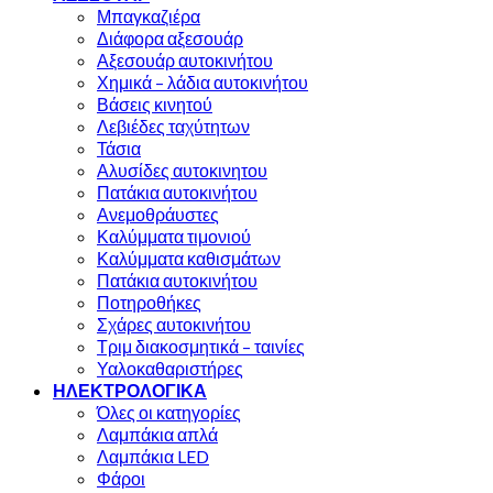
Μπαγκαζιέρα
Διάφορα αξεσουάρ
Αξεσουάρ αυτοκινήτου
Χημικά – λάδια αυτοκινήτου
Βάσεις κινητού
Λεβιέδες ταχύτητων
Τάσια
Αλυσίδες αυτοκινητου
Πατάκια αυτοκινήτου
Ανεμοθράυστες
Καλύμματα τιμονιού
Καλύμματα καθισμάτων
Πατάκια αυτοκινήτου
Ποτηροθήκες
Σχάρες αυτοκινήτου
Τριμ διακοσμητικά – ταινίες
Υαλοκαθαριστήρες
ΗΛΕΚΤΡΟΛΟΓΙΚΑ
Όλες οι κατηγορίες
Λαμπάκια απλά
Λαμπάκια LED
Φάροι