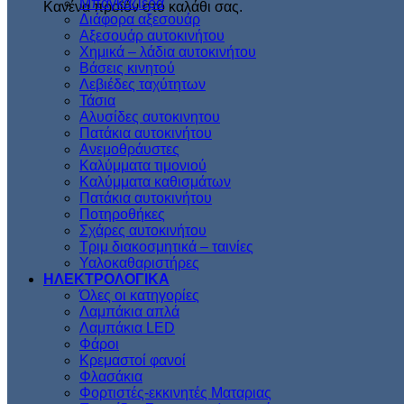
Μπαγκαζιέρα
Κανένα προϊόν στο καλάθι σας.
Διάφορα αξεσουάρ
Αξεσουάρ αυτοκινήτου
Χημικά – λάδια αυτοκινήτου
Βάσεις κινητού
Λεβιέδες ταχύτητων
Τάσια
Αλυσίδες αυτοκινητου
Πατάκια αυτοκινήτου
Ανεμοθράυστες
Καλύμματα τιμονιού
Καλύμματα καθισμάτων
Πατάκια αυτοκινήτου
Ποτηροθήκες
Σχάρες αυτοκινήτου
Τριμ διακοσμητικά – ταινίες
Υαλοκαθαριστήρες
ΗΛΕΚΤΡΟΛΟΓΙΚΑ
Όλες οι κατηγορίες
Λαμπάκια απλά
Λαμπάκια LED
Φάροι
Κρεμαστοί φανοί
Φλασάκια
Φορτιστές-εκκινητές Ματαριας