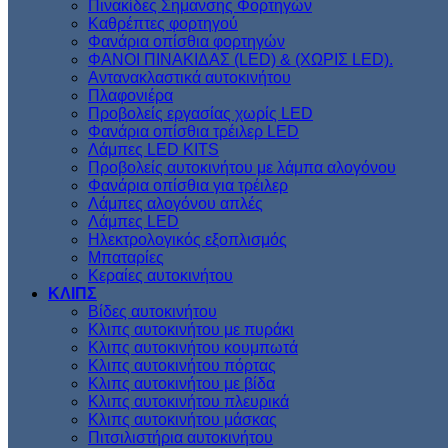
Πινακίδες Σημανσης Φορτηγών
Kαθρέπτες φορτηγού
Φανάρια οπίσθια φορτηγών
ΦΑΝΟΙ ΠΙΝΑΚΙΔΑΣ (LED) & (XΩΡΙΣ LED).
Aντανακλαστικά αυτοκινήτου
Πλαφονιέρα
Προβολείς εργασίας χωρίς LED
Φανάρια οπίσθια τρέιλερ LED
Λάμπες LED KITS
Προβολείς αυτοκινήτου με λάμπα αλογόνου
Φανάρια οπίσθια για τρέιλερ
Λάμπες αλογόνου απλές
Λάμπες LED
Ηλεκτρολογικός εξοπλισμός
Μπαταρίες
Κεραίες αυτοκινήτου
ΚΛΙΠΣ
Βίδες αυτοκινήτου
Kλιπς αυτοκινήτου με πυράκι
Kλιπς αυτοκινήτου κουμπωτά
Κλιπς αυτοκινήτου πόρτας
Κλιπς αυτοκινήτου με βίδα
Kλιπς αυτοκινήτου πλευρικά
Kλιπς αυτοκινήτου μάσκας
Πιτσιλιστήρια αυτοκινήτου