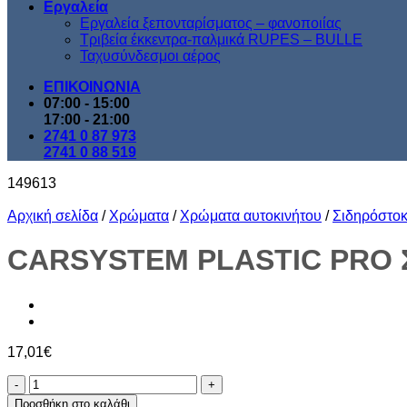
Εργαλεία
Εργαλεία ξεπονταρίσματος – φανοποιίας
Τριβεία έκκεντρα-παλμικά RUPES – BULLE
Ταχυσύνδεσμοι αέρος
ΕΠΙΚΟΙΝΩΝΙΑ
07:00 - 15:00
17:00 - 21:00
2741 0 87 973
2741 0 88 519
149613
Αρχική σελίδα
/
Χρώματα
/
Χρώματα αυτοκινήτου
/
Σιδηρόστο
CARSYSTEM PLASTIC PRO 
17,01
€
CARSYSTEM
PLASTIC
Προσθήκη στο καλάθι