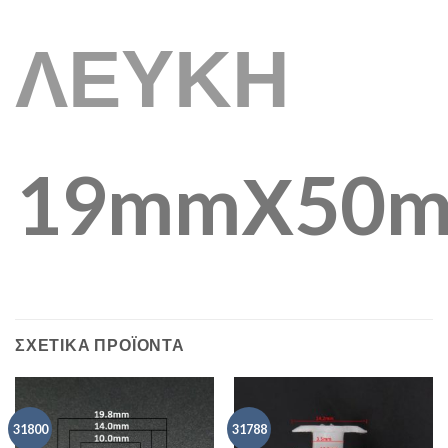
ΛΕΥΚΗ
19mmΧ50
ΣΧΕΤΙΚΑ ΠΡΟΪΟΝΤΑ
31800
31788