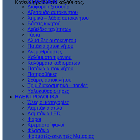
Μπαγκαζιέρα
Κανένα προϊόν στο καλάθι σας.
Διάφορα αξεσουάρ
Αξεσουάρ αυτοκινήτου
Χημικά – λάδια αυτοκινήτου
Βάσεις κινητού
Λεβιέδες ταχύτητων
Τάσια
Αλυσίδες αυτοκινητου
Πατάκια αυτοκινήτου
Ανεμοθράυστες
Καλύμματα τιμονιού
Καλύμματα καθισμάτων
Πατάκια αυτοκινήτου
Ποτηροθήκες
Σχάρες αυτοκινήτου
Τριμ διακοσμητικά – ταινίες
Υαλοκαθαριστήρες
ΗΛΕΚΤΡΟΛΟΓΙΚΑ
Όλες οι κατηγορίες
Λαμπάκια απλά
Λαμπάκια LED
Φάροι
Κρεμαστοί φανοί
Φλασάκια
Φορτιστές-εκκινητές Ματαριας