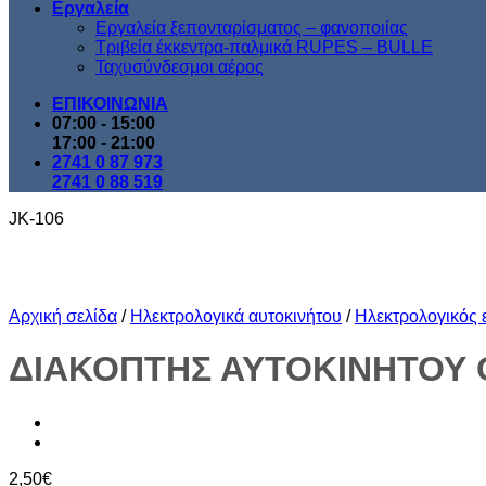
Εργαλεία
Εργαλεία ξεπονταρίσματος – φανοποιίας
Τριβεία έκκεντρα-παλμικά RUPES – BULLE
Ταχυσύνδεσμοι αέρος
ΕΠΙΚΟΙΝΩΝΙΑ
07:00 - 15:00
17:00 - 21:00
2741 0 87 973
2741 0 88 519
JK-106
Αρχική σελίδα
/
Ηλεκτρολογικά αυτοκινήτου
/
Ηλεκτρολογικός 
ΔΙΑΚΟΠΤΗΣ ΑΥΤΟΚΙΝΗΤΟΥ 
2,50
€