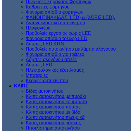
Πινακίδες Σημανσης Φορτηγών
Kαθρέπτες φορτηγού
Φανάρια οπίσθια φορτηγών
ΦΑΝΟΙ ΠΙΝΑΚΙΔΑΣ (LED) & (XΩΡΙΣ LED).
Aντανακλαστικά αυτοκινήτου
Πλαφονιέρα
Προβολείς εργασίας χωρίς LED
Φανάρια οπίσθια τρέιλερ LED
Λάμπες LED KITS
Προβολείς αυτοκινήτου με λάμπα αλογόνου
Φανάρια οπίσθια για τρέιλερ
Λάμπες αλογόνου απλές
Λάμπες LED
Ηλεκτρολογικός εξοπλισμός
Μπαταρίες
Κεραίες αυτοκινήτου
ΚΛΙΠΣ
Βίδες αυτοκινήτου
Kλιπς αυτοκινήτου με πυράκι
Kλιπς αυτοκινήτου κουμπωτά
Κλιπς αυτοκινήτου πόρτας
Κλιπς αυτοκινήτου με βίδα
Kλιπς αυτοκινήτου πλευρικά
Kλιπς αυτοκινήτου μάσκας
Πιτσιλιστήρια αυτοκινήτου