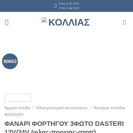
Skip
2741 0 87 973
2741 0 88 519
to
content
8060/2
Αρχική σελίδα
/
Ηλεκτρολογικά αυτοκινήτου
/
Φανάρια οπίσθια
φορτηγών
ΦΑΝΑΡΙ ΦΟΡΤΗΓΟΥ 3ΦΩΤΟ DASTERI
12V/24V (φλας-πορειας-στοπ)