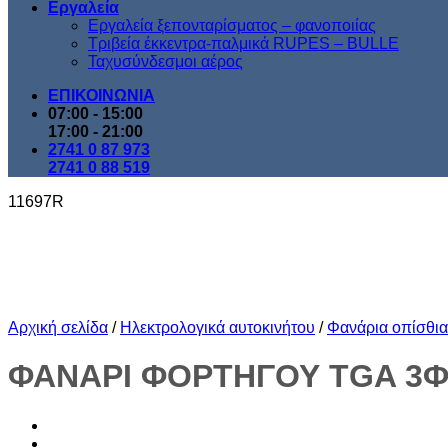
Εργαλεία
Εργαλεία ξεπονταρίσματος – φανοποιίας
Τριβεία έκκεντρα-παλμικά RUPES – BULLE
Ταχυσύνδεσμοι αέρος
ΕΠΙΚΟΙΝΩΝΙΑ
07:00 - 15:00
17:00 - 21:00
2741 0 87 973
2741 0 88 519
11697R
Αρχική σελίδα
/
Ηλεκτρολογικά αυτοκινήτου
/
Φανάρια οπίσθι
ΦΑΝΑΡΙ ΦΟΡΤΗΓΟΥ TGA 3ΦΩΤ