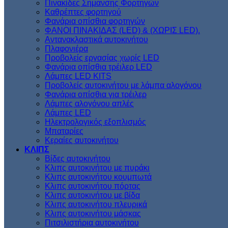
Πινακίδες Σημανσης Φορτηγών
Kαθρέπτες φορτηγού
Φανάρια οπίσθια φορτηγών
ΦΑΝΟΙ ΠΙΝΑΚΙΔΑΣ (LED) & (XΩΡΙΣ LED).
Aντανακλαστικά αυτοκινήτου
Πλαφονιέρα
Προβολείς εργασίας χωρίς LED
Φανάρια οπίσθια τρέιλερ LED
Λάμπες LED KITS
Προβολείς αυτοκινήτου με λάμπα αλογόνου
Φανάρια οπίσθια για τρέιλερ
Λάμπες αλογόνου απλές
Λάμπες LED
Ηλεκτρολογικός εξοπλισμός
Μπαταρίες
Κεραίες αυτοκινήτου
ΚΛΙΠΣ
Βίδες αυτοκινήτου
Kλιπς αυτοκινήτου με πυράκι
Kλιπς αυτοκινήτου κουμπωτά
Κλιπς αυτοκινήτου πόρτας
Κλιπς αυτοκινήτου με βίδα
Kλιπς αυτοκινήτου πλευρικά
Kλιπς αυτοκινήτου μάσκας
Πιτσιλιστήρια αυτοκινήτου