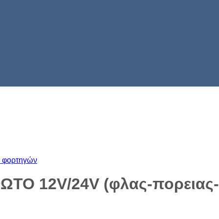
α φορτηγών
Ο 12V/24V (φλας-πορειας-