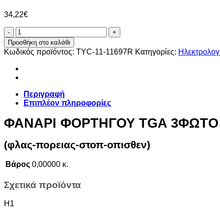
34,22
€
ΦΑΝΑΡΙ
ΦΟΡΤΗΓΟΥ
Προσθήκη στο καλάθι
TGA
Κωδικός προϊόντος:
TYC-11-11697R
Κατηγορίες:
Ηλεκτρολογ
3ΦΩΤΟ
12V/24V
(φλας-
πορειας-
στοπ-
Περιγραφή
οπισθεν)
Επιπλέον πληροφορίες
ποσότητα
ΦΑΝΑΡΙ ΦΟΡΤΗΓΟΥ TGA 3ΦΩΤΟ 
(φλας-πορειας-στοπ-οπισθεν)
Βάρος
0,00000 κ.
Σχετικά προϊόντα
H1