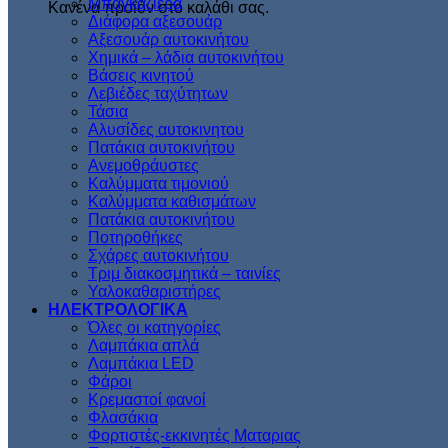
Μπαγκαζιέρα
Κανένα προϊόν στο καλάθι σας.
Διάφορα αξεσουάρ
Αξεσουάρ αυτοκινήτου
Χημικά – λάδια αυτοκινήτου
Βάσεις κινητού
Λεβιέδες ταχύτητων
Τάσια
Αλυσίδες αυτοκινητου
Πατάκια αυτοκινήτου
Ανεμοθράυστες
Καλύμματα τιμονιού
Καλύμματα καθισμάτων
Πατάκια αυτοκινήτου
Ποτηροθήκες
Σχάρες αυτοκινήτου
Τριμ διακοσμητικά – ταινίες
Υαλοκαθαριστήρες
ΗΛΕΚΤΡΟΛΟΓΙΚΑ
Όλες οι κατηγορίες
Λαμπάκια απλά
Λαμπάκια LED
Φάροι
Κρεμαστοί φανοί
Φλασάκια
Φορτιστές-εκκινητές Ματαριας