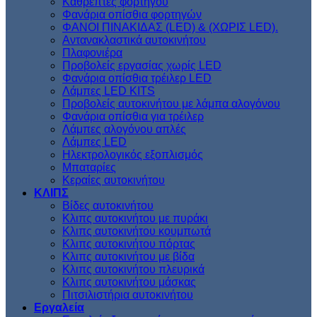
Kαθρέπτες φορτηγού
Φανάρια οπίσθια φορτηγών
ΦΑΝΟΙ ΠΙΝΑΚΙΔΑΣ (LED) & (XΩΡΙΣ LED).
Aντανακλαστικά αυτοκινήτου
Πλαφονιέρα
Προβολείς εργασίας χωρίς LED
Φανάρια οπίσθια τρέιλερ LED
Λάμπες LED KITS
Προβολείς αυτοκινήτου με λάμπα αλογόνου
Φανάρια οπίσθια για τρέιλερ
Λάμπες αλογόνου απλές
Λάμπες LED
Ηλεκτρολογικός εξοπλισμός
Μπαταρίες
Κεραίες αυτοκινήτου
ΚΛΙΠΣ
Βίδες αυτοκινήτου
Kλιπς αυτοκινήτου με πυράκι
Kλιπς αυτοκινήτου κουμπωτά
Κλιπς αυτοκινήτου πόρτας
Κλιπς αυτοκινήτου με βίδα
Kλιπς αυτοκινήτου πλευρικά
Kλιπς αυτοκινήτου μάσκας
Πιτσιλιστήρια αυτοκινήτου
Εργαλεία