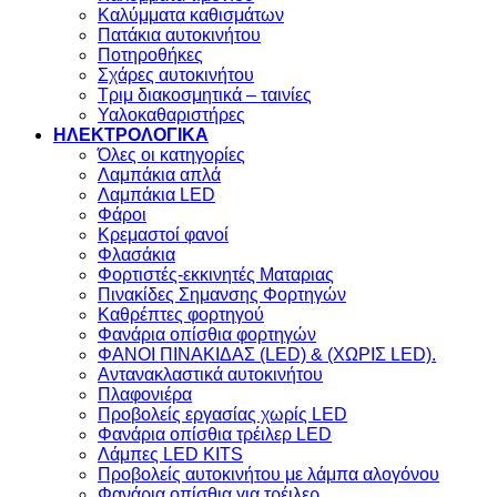
Καλύμματα καθισμάτων
Πατάκια αυτοκινήτου
Ποτηροθήκες
Σχάρες αυτοκινήτου
Τριμ διακοσμητικά – ταινίες
Υαλοκαθαριστήρες
ΗΛΕΚΤΡΟΛΟΓΙΚΑ
Όλες οι κατηγορίες
Λαμπάκια απλά
Λαμπάκια LED
Φάροι
Κρεμαστοί φανοί
Φλασάκια
Φορτιστές-εκκινητές Ματαριας
Πινακίδες Σημανσης Φορτηγών
Kαθρέπτες φορτηγού
Φανάρια οπίσθια φορτηγών
ΦΑΝΟΙ ΠΙΝΑΚΙΔΑΣ (LED) & (XΩΡΙΣ LED).
Aντανακλαστικά αυτοκινήτου
Πλαφονιέρα
Προβολείς εργασίας χωρίς LED
Φανάρια οπίσθια τρέιλερ LED
Λάμπες LED KITS
Προβολείς αυτοκινήτου με λάμπα αλογόνου
Φανάρια οπίσθια για τρέιλερ