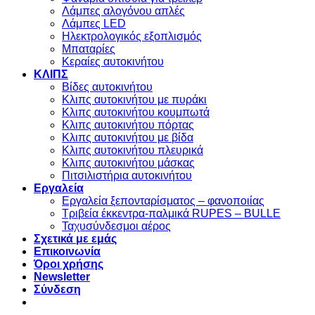
Λάμπες αλογόνου απλές
Λάμπες LED
Ηλεκτρολογικός εξοπλισμός
Μπαταρίες
Κεραίες αυτοκινήτου
ΚΛΙΠΣ
Βίδες αυτοκινήτου
Kλιπς αυτοκινήτου με πυράκι
Kλιπς αυτοκινήτου κουμπωτά
Κλιπς αυτοκινήτου πόρτας
Κλιπς αυτοκινήτου με βίδα
Kλιπς αυτοκινήτου πλευρικά
Kλιπς αυτοκινήτου μάσκας
Πιτσιλιστήρια αυτοκινήτου
Εργαλεία
Εργαλεία ξεπονταρίσματος – φανοποιίας
Τριβεία έκκεντρα-παλμικά RUPES – BULLE
Ταχυσύνδεσμοι αέρος
Σχετικά με εμάς
Επικοινωνία
Όροι χρήσης
Newsletter
Σύνδεση