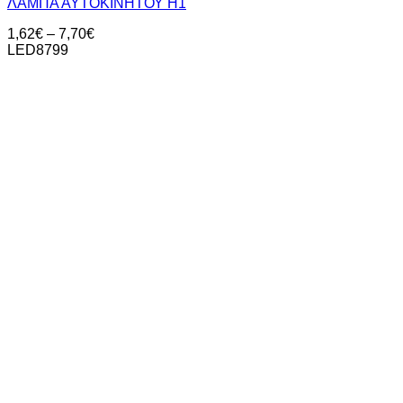
ΛΑΜΠΑ ΑΥΤΟΚΙΝΗΤΟΥ Η1
Price
1,62
€
–
7,70
€
range:
LED8799
1,62€
through
7,70€