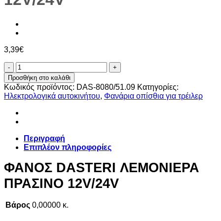
3,39
€
ΦΑΝΟΣ
DASTERI
Προσθήκη στο καλάθι
ΛΕΜΟΝΙΕΡΑ
Κωδικός προϊόντος:
DAS-8080/51.09
Κατηγορίες:
ΠΡΑΣΙΝΟ
Ηλεκτρολογικά αυτοκινήτου
,
Φανάρια οπίσθια για τρέιλερ
12V/24V
ποσότητα
Περιγραφή
Επιπλέον πληροφορίες
ΦΑΝΟΣ DASTERI ΛΕΜΟΝΙΕΡΑ
ΠΡΑΣΙΝΟ 12V/24V
Βάρος
0,00000 κ.