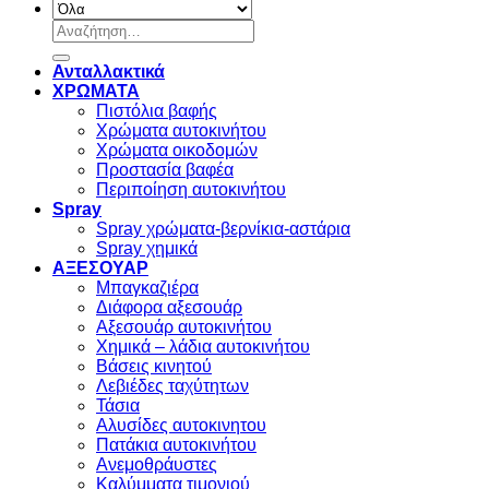
Αναζήτηση
για:
Ανταλλακτικά
ΧΡΩΜΑΤΑ
Πιστόλια βαφής
Χρώματα αυτοκινήτου
Χρώματα οικοδομών
Προστασία βαφέα
Περιποίηση αυτοκινήτου
Spray
Spray χρώματα-βερνίκια-αστάρια
Spray χημικά
ΑΞΕΣΟΥΑΡ
Μπαγκαζιέρα
Διάφορα αξεσουάρ
Αξεσουάρ αυτοκινήτου
Χημικά – λάδια αυτοκινήτου
Βάσεις κινητού
Λεβιέδες ταχύτητων
Τάσια
Αλυσίδες αυτοκινητου
Πατάκια αυτοκινήτου
Ανεμοθράυστες
Καλύμματα τιμονιού