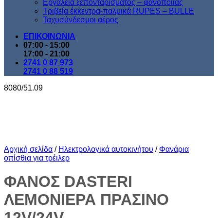
Εργαλεία ξεπονταρίσματος – φανοποιίας
Τριβεία έκκεντρα-παλμικά RUPES – BULLE
Ταχυσύνδεσμοι αέρος
ΕΠΙΚΟΙΝΩΝΙΑ
07:00 - 15:00
17:00 - 21:00
2741 0 87 973
2741 0 88 519
8080/51.09
Αρχική σελίδα
/
Ηλεκτρολογικά αυτοκινήτου
/
Φανάρια
οπίσθια για τρέιλερ
ΦΑΝΟΣ DASTERI
ΛΕΜΟΝΙΕΡΑ ΠΡΑΣΙΝΟ
12V/24V