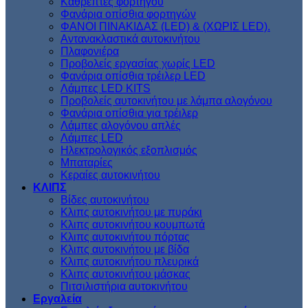
Kαθρέπτες φορτηγού
Φανάρια οπίσθια φορτηγών
ΦΑΝΟΙ ΠΙΝΑΚΙΔΑΣ (LED) & (XΩΡΙΣ LED).
Aντανακλαστικά αυτοκινήτου
Πλαφονιέρα
Προβολείς εργασίας χωρίς LED
Φανάρια οπίσθια τρέιλερ LED
Λάμπες LED KITS
Προβολείς αυτοκινήτου με λάμπα αλογόνου
Φανάρια οπίσθια για τρέιλερ
Λάμπες αλογόνου απλές
Λάμπες LED
Ηλεκτρολογικός εξοπλισμός
Μπαταρίες
Κεραίες αυτοκινήτου
ΚΛΙΠΣ
Βίδες αυτοκινήτου
Kλιπς αυτοκινήτου με πυράκι
Kλιπς αυτοκινήτου κουμπωτά
Κλιπς αυτοκινήτου πόρτας
Κλιπς αυτοκινήτου με βίδα
Kλιπς αυτοκινήτου πλευρικά
Kλιπς αυτοκινήτου μάσκας
Πιτσιλιστήρια αυτοκινήτου
Εργαλεία