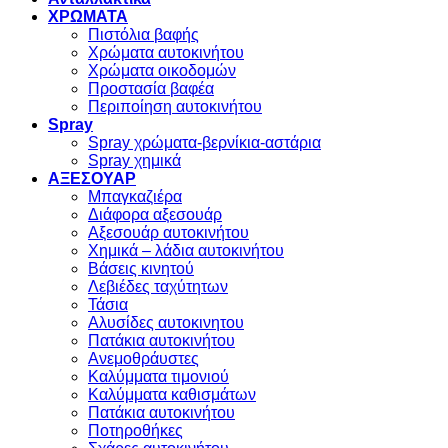
ΧΡΩΜΑΤΑ
Πιστόλια βαφής
Χρώματα αυτοκινήτου
Χρώματα οικοδομών
Προστασία βαφέα
Περιποίηση αυτοκινήτου
Spray
Spray χρώματα-βερνίκια-αστάρια
Spray χημικά
ΑΞΕΣΟΥΑΡ
Μπαγκαζιέρα
Διάφορα αξεσουάρ
Αξεσουάρ αυτοκινήτου
Χημικά – λάδια αυτοκινήτου
Βάσεις κινητού
Λεβιέδες ταχύτητων
Τάσια
Αλυσίδες αυτοκινητου
Πατάκια αυτοκινήτου
Ανεμοθράυστες
Καλύμματα τιμονιού
Καλύμματα καθισμάτων
Πατάκια αυτοκινήτου
Ποτηροθήκες