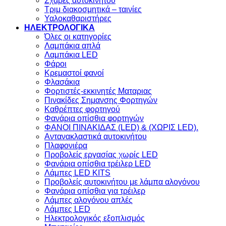
Σχάρες αυτοκινήτου
Τριμ διακοσμητικά – ταινίες
Υαλοκαθαριστήρες
ΗΛΕΚΤΡΟΛΟΓΙΚΑ
Όλες οι κατηγορίες
Λαμπάκια απλά
Λαμπάκια LED
Φάροι
Κρεμαστοί φανοί
Φλασάκια
Φορτιστές-εκκινητές Ματαριας
Πινακίδες Σημανσης Φορτηγών
Kαθρέπτες φορτηγού
Φανάρια οπίσθια φορτηγών
ΦΑΝΟΙ ΠΙΝΑΚΙΔΑΣ (LED) & (XΩΡΙΣ LED).
Aντανακλαστικά αυτοκινήτου
Πλαφονιέρα
Προβολείς εργασίας χωρίς LED
Φανάρια οπίσθια τρέιλερ LED
Λάμπες LED KITS
Προβολείς αυτοκινήτου με λάμπα αλογόνου
Φανάρια οπίσθια για τρέιλερ
Λάμπες αλογόνου απλές
Λάμπες LED
Ηλεκτρολογικός εξοπλισμός