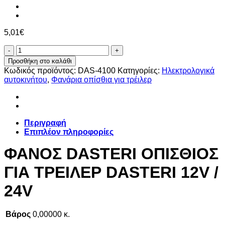
5,01
€
ΦΑΝΟΣ
DASTERI
Προσθήκη στο καλάθι
ΟΠΙΣΘΙΟΣ
Κωδικός προϊόντος:
DAS-4100
Κατηγορίες:
Ηλεκτρολογικά
ΓΙΑ
αυτοκινήτου
,
Φανάρια οπίσθια για τρέιλερ
ΤΡΕΙΛΕΡ
DASTERI
12V
/
24V
Περιγραφή
ποσότητα
Επιπλέον πληροφορίες
ΦΑΝΟΣ DASTERI ΟΠΙΣΘΙΟΣ
ΓΙΑ ΤΡΕΙΛΕΡ DASTERI 12V /
24V
Βάρος
0,00000 κ.