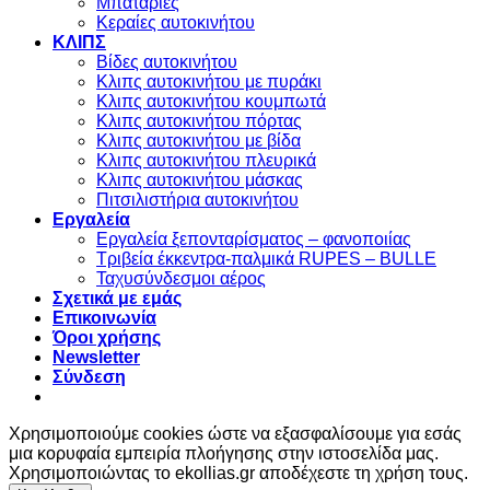
Μπαταρίες
Κεραίες αυτοκινήτου
ΚΛΙΠΣ
Βίδες αυτοκινήτου
Kλιπς αυτοκινήτου με πυράκι
Kλιπς αυτοκινήτου κουμπωτά
Κλιπς αυτοκινήτου πόρτας
Κλιπς αυτοκινήτου με βίδα
Kλιπς αυτοκινήτου πλευρικά
Kλιπς αυτοκινήτου μάσκας
Πιτσιλιστήρια αυτοκινήτου
Εργαλεία
Εργαλεία ξεπονταρίσματος – φανοποιίας
Τριβεία έκκεντρα-παλμικά RUPES – BULLE
Ταχυσύνδεσμοι αέρος
Σχετικά με εμάς
Επικοινωνία
Όροι χρήσης
Newsletter
Σύνδεση
Χρησιμοποιούμε cookies ώστε να εξασφαλίσουμε για εσάς
μια κορυφαία εμπειρία πλοήγησης στην ιστοσελίδα μας.
Χρησιμοποιώντας το ekollias.gr αποδέχεστε τη χρήση τους.