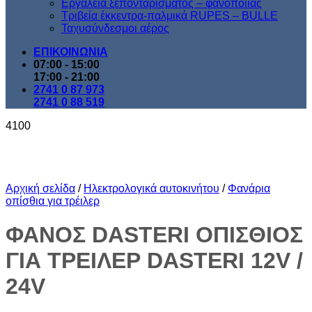
Εργαλεία ξεπονταρίσματος – φανοποιίας
Τριβεία έκκεντρα-παλμικά RUPES – BULLE
Ταχυσύνδεσμοι αέρος
ΕΠΙΚΟΙΝΩΝΙΑ
07:00 - 15:00
17:00 - 21:00
2741 0 87 973
2741 0 88 519
4100
Αρχική σελίδα
/
Ηλεκτρολογικά αυτοκινήτου
/
Φανάρια
οπίσθια για τρέιλερ
ΦΑΝΟΣ DASTERI ΟΠΙΣΘΙΟΣ
ΓΙΑ ΤΡΕΙΛΕΡ DASTERI 12V /
24V