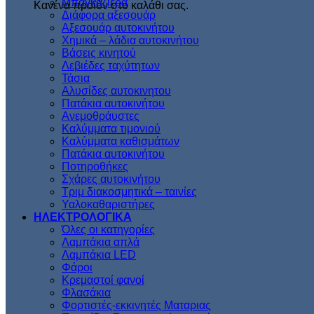
Μπαγκαζιέρα
Κανένα προϊόν στο καλάθι σας.
Διάφορα αξεσουάρ
Αξεσουάρ αυτοκινήτου
Χημικά – λάδια αυτοκινήτου
Βάσεις κινητού
Λεβιέδες ταχύτητων
Τάσια
Αλυσίδες αυτοκινητου
Πατάκια αυτοκινήτου
Ανεμοθράυστες
Καλύμματα τιμονιού
Καλύμματα καθισμάτων
Πατάκια αυτοκινήτου
Ποτηροθήκες
Σχάρες αυτοκινήτου
Τριμ διακοσμητικά – ταινίες
Υαλοκαθαριστήρες
ΗΛΕΚΤΡΟΛΟΓΙΚΑ
Όλες οι κατηγορίες
Λαμπάκια απλά
Λαμπάκια LED
Φάροι
Κρεμαστοί φανοί
Φλασάκια
Φορτιστές-εκκινητές Ματαριας