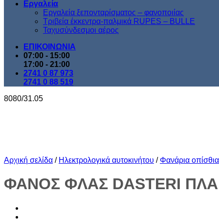
Εργαλεία
Εργαλεία ξεπονταρίσματος – φανοποιίας
Τριβεία έκκεντρα-παλμικά RUPES – BULLE
Ταχυσύνδεσμοι αέρος
ΕΠΙΚΟΙΝΩΝΙΑ
07:00 - 15:00
17:00 - 21:00
2741 0 87 973
2741 0 88 519
8080/31.05
Αρχική σελίδα
/
Ηλεκτρολογικά αυτοκινήτου
/
Φανάρια οπίσθια 
ΦΑΝΟΣ ΦΛΑΣ DASTERI ΠΛΑ