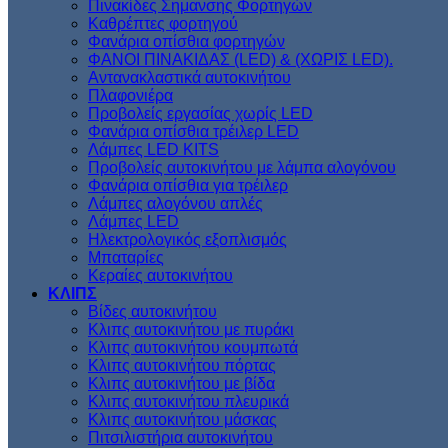
Πινακίδες Σημανσης Φορτηγών
Kαθρέπτες φορτηγού
Φανάρια οπίσθια φορτηγών
ΦΑΝΟΙ ΠΙΝΑΚΙΔΑΣ (LED) & (XΩΡΙΣ LED).
Aντανακλαστικά αυτοκινήτου
Πλαφονιέρα
Προβολείς εργασίας χωρίς LED
Φανάρια οπίσθια τρέιλερ LED
Λάμπες LED KITS
Προβολείς αυτοκινήτου με λάμπα αλογόνου
Φανάρια οπίσθια για τρέιλερ
Λάμπες αλογόνου απλές
Λάμπες LED
Ηλεκτρολογικός εξοπλισμός
Μπαταρίες
Κεραίες αυτοκινήτου
ΚΛΙΠΣ
Βίδες αυτοκινήτου
Kλιπς αυτοκινήτου με πυράκι
Kλιπς αυτοκινήτου κουμπωτά
Κλιπς αυτοκινήτου πόρτας
Κλιπς αυτοκινήτου με βίδα
Kλιπς αυτοκινήτου πλευρικά
Kλιπς αυτοκινήτου μάσκας
Πιτσιλιστήρια αυτοκινήτου