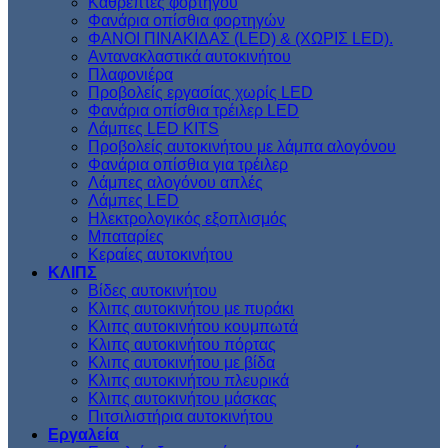
Kαθρέπτες φορτηγού
Φανάρια οπίσθια φορτηγών
ΦΑΝΟΙ ΠΙΝΑΚΙΔΑΣ (LED) & (XΩΡΙΣ LED).
Aντανακλαστικά αυτοκινήτου
Πλαφονιέρα
Προβολείς εργασίας χωρίς LED
Φανάρια οπίσθια τρέιλερ LED
Λάμπες LED KITS
Προβολείς αυτοκινήτου με λάμπα αλογόνου
Φανάρια οπίσθια για τρέιλερ
Λάμπες αλογόνου απλές
Λάμπες LED
Ηλεκτρολογικός εξοπλισμός
Μπαταρίες
Κεραίες αυτοκινήτου
ΚΛΙΠΣ
Βίδες αυτοκινήτου
Kλιπς αυτοκινήτου με πυράκι
Kλιπς αυτοκινήτου κουμπωτά
Κλιπς αυτοκινήτου πόρτας
Κλιπς αυτοκινήτου με βίδα
Kλιπς αυτοκινήτου πλευρικά
Kλιπς αυτοκινήτου μάσκας
Πιτσιλιστήρια αυτοκινήτου
Εργαλεία