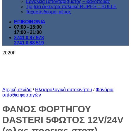
Εργαλεία ξεπονταρίσματος – φανοποιίας
Τριβεία έκκεντρα-παλμικά RUPES – BULLE
Ταχυσύνδεσμοι αέρος
ΕΠΙΚΟΙΝΩΝΙΑ
07:00 - 15:00
17:00 - 21:00
2741 0 87 973
2741 0 88 519
2020F
Αρχική σελίδα
/
Ηλεκτρολογικά αυτοκινήτου
/
Φανάρια
οπίσθια φορτηγών
ΦΑΝΟΣ ΦΟΡΤΗΓΟΥ
DASTERI 5ΦΩΤΟΣ 12V/24V
(φλας-πορειας-στοπ)