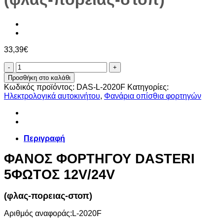
33,39
€
ΦΑΝΟΣ
ΦΟΡΤΗΓΟΥ
Προσθήκη στο καλάθι
DASTERI
Κωδικός προϊόντος:
DAS-L-2020F
Κατηγορίες:
5ΦΩΤΟΣ
Ηλεκτρολογικά αυτοκινήτου
,
Φανάρια οπίσθια φορτηγών
12V/24V
(φλας-
πορειας-
στοπ)
ποσότητα
Περιγραφή
ΦΑΝΟΣ ΦΟΡΤΗΓΟΥ DASTERI
5ΦΩΤΟΣ 12V/24V
(φλας-πορειας-στοπ)
Αριθμός αναφοράς:
L-2020F