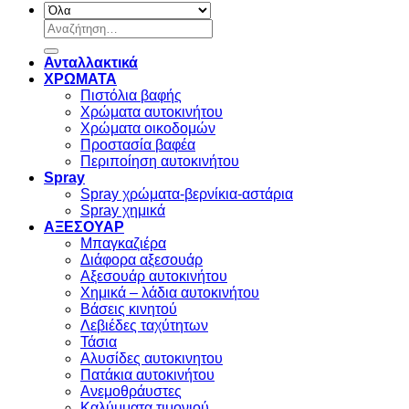
Αναζήτηση
για:
Ανταλλακτικά
ΧΡΩΜΑΤΑ
Πιστόλια βαφής
Χρώματα αυτοκινήτου
Χρώματα οικοδομών
Προστασία βαφέα
Περιποίηση αυτοκινήτου
Spray
Spray χρώματα-βερνίκια-αστάρια
Spray χημικά
ΑΞΕΣΟΥΑΡ
Μπαγκαζιέρα
Διάφορα αξεσουάρ
Αξεσουάρ αυτοκινήτου
Χημικά – λάδια αυτοκινήτου
Βάσεις κινητού
Λεβιέδες ταχύτητων
Τάσια
Αλυσίδες αυτοκινητου
Πατάκια αυτοκινήτου
Ανεμοθράυστες
Καλύμματα τιμονιού