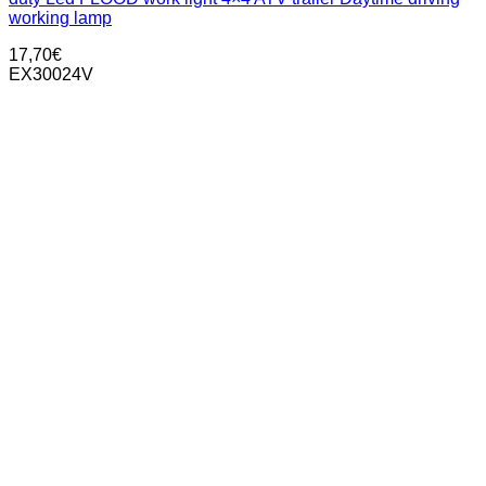
working lamp
17,70
€
ΕΧ30024V