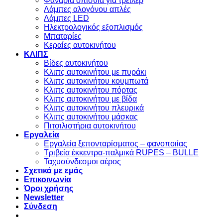
Φανάρια οπίσθια για τρέιλερ
Λάμπες αλογόνου απλές
Λάμπες LED
Ηλεκτρολογικός εξοπλισμός
Μπαταρίες
Κεραίες αυτοκινήτου
ΚΛΙΠΣ
Βίδες αυτοκινήτου
Kλιπς αυτοκινήτου με πυράκι
Kλιπς αυτοκινήτου κουμπωτά
Κλιπς αυτοκινήτου πόρτας
Κλιπς αυτοκινήτου με βίδα
Kλιπς αυτοκινήτου πλευρικά
Kλιπς αυτοκινήτου μάσκας
Πιτσιλιστήρια αυτοκινήτου
Εργαλεία
Εργαλεία ξεπονταρίσματος – φανοποιίας
Τριβεία έκκεντρα-παλμικά RUPES – BULLE
Ταχυσύνδεσμοι αέρος
Σχετικά με εμάς
Επικοινωνία
Όροι χρήσης
Newsletter
Σύνδεση