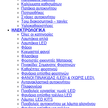
Καλύμματα καθισμάτων
Πατάκια αυτοκινήτου
Ποτηροθήκες
Σχάρες αυτοκινήτου
Τριμ διακοσμητικά – ταινίες
Υαλοκαθαριστήρες
ΗΛΕΚΤΡΟΛΟΓΙΚΑ
Όλες οι κατηγορίες
Λαμπάκια απλά
Λαμπάκια LED
Φάροι
Κρεμαστοί φανοί
Φλασάκια
Φορτιστές-εκκινητές Ματαριας
Πινακίδες Σημανσης Φορτηγών
Kαθρέπτες φορτηγού
Φανάρια οπίσθια φορτηγών
ΦΑΝΟΙ ΠΙΝΑΚΙΔΑΣ (LED) & (XΩΡΙΣ LED).
Aντανακλαστικά αυτοκινήτου
Πλαφονιέρα
Προβολείς εργασίας χωρίς LED
Φανάρια οπίσθια τρέιλερ LED
Λάμπες LED KITS
Προβολείς αυτοκινήτου με λάμπα αλογόνου