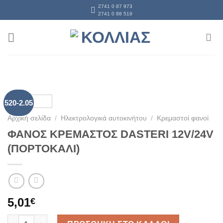
Skip
2741 0 87 973
2741 0 88 519
to
content
520-2.05
Αρχική σελίδα
/
Ηλεκτρολογικά αυτοκινήτου
/
Κρεμαστοί φανοί
ΦΑΝΟΣ ΚΡΕΜΑΣΤΟΣ DASTERI 12V/24V
(ΠΟΡΤΟΚΑΛΙ)
5,01
€
ΦΑΝΟΣ ΚΡΕΜΑΣΤΟΣ DASTERI 12V/24V (ΠΟΡΤΟΚΑΛΙ) ποσότητα