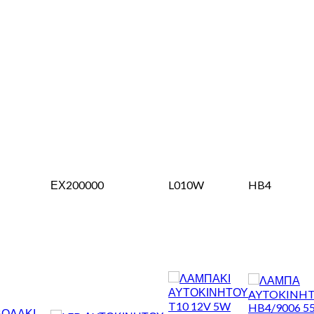
ΕΧ200000
L010W
HB4