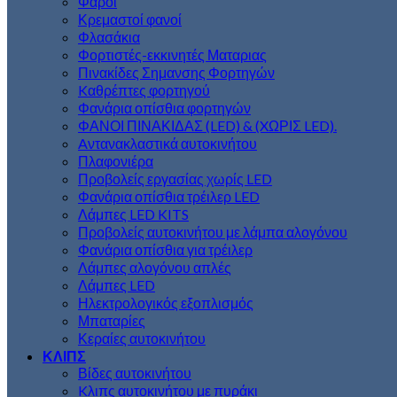
Φάροι
Κρεμαστοί φανοί
Φλασάκια
Φορτιστές-εκκινητές Ματαριας
Πινακίδες Σημανσης Φορτηγών
Kαθρέπτες φορτηγού
Φανάρια οπίσθια φορτηγών
ΦΑΝΟΙ ΠΙΝΑΚΙΔΑΣ (LED) & (XΩΡΙΣ LED).
Aντανακλαστικά αυτοκινήτου
Πλαφονιέρα
Προβολείς εργασίας χωρίς LED
Φανάρια οπίσθια τρέιλερ LED
Λάμπες LED KITS
Προβολείς αυτοκινήτου με λάμπα αλογόνου
Φανάρια οπίσθια για τρέιλερ
Λάμπες αλογόνου απλές
Λάμπες LED
Ηλεκτρολογικός εξοπλισμός
Μπαταρίες
Κεραίες αυτοκινήτου
ΚΛΙΠΣ
Βίδες αυτοκινήτου
Kλιπς αυτοκινήτου με πυράκι