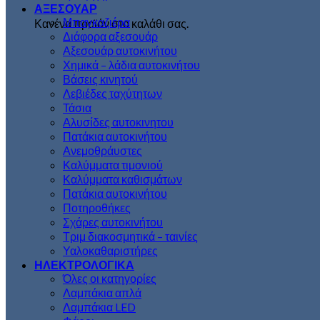
ΑΞΕΣΟΥΑΡ
Μπαγκαζιέρα
Κανένα προϊόν στο καλάθι σας.
Διάφορα αξεσουάρ
Αξεσουάρ αυτοκινήτου
Χημικά – λάδια αυτοκινήτου
Βάσεις κινητού
Λεβιέδες ταχύτητων
Τάσια
Αλυσίδες αυτοκινητου
Πατάκια αυτοκινήτου
Ανεμοθράυστες
Καλύμματα τιμονιού
Καλύμματα καθισμάτων
Πατάκια αυτοκινήτου
Ποτηροθήκες
Σχάρες αυτοκινήτου
Τριμ διακοσμητικά – ταινίες
Υαλοκαθαριστήρες
ΗΛΕΚΤΡΟΛΟΓΙΚΑ
Όλες οι κατηγορίες
Λαμπάκια απλά
Λαμπάκια LED