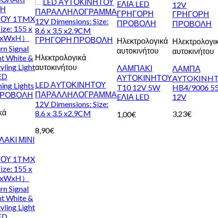
ΓΡΗΓΟΡΗ
ΓΡΗΓΟΡΗ
ΠΡΟΒΟΛΗ
ΠΡΟΒΟΛΗ
ΓΡΗΓΟΡΗ ΠΡΟΒΟΛΗ
Ηλεκτρολογικά
Ηλεκτρολογι
αυτοκινήτου
αυτοκινήτου
Ηλεκτρολογικά
αυτοκινήτου
ΛΑΜΠΑΚΙ
ΛΑΜΠΑ
ΑΥΤΟΚΙΝΗΤΟΥ
AYTOKINH
LED ΑYΤΟΚΙΝΗΤΟΥ
T10 12V 5W
HB4/9006 5
ΠΑΡΑΛΛΗΛΟΓΡΑΜΜΑ
ΠΡΟΒΟΛΗ
EΛΙΑ LED
12V
12V Dimensions: Size:
κά
8.6 x 3.5 x2.9CM
3,23
€
1,00
€
8,90
€
ΑΚΙ ΜΙΝΙ
ΤΟΥ 1TMX
ize: 155 x
LxWxH）
rn Signal
ht White &
yling Light
ED