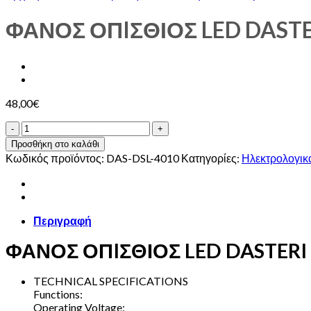
ΦΑΝΟΣ ΟΠIΣΘΙΟΣ LED DASTER
48,00
€
ΦΑΝΟΣ
ΟΠIΣΘΙΟΣ
Προσθήκη στο καλάθι
LED
Κωδικός προϊόντος:
DAS-DSL-4010
Κατηγορίες:
Ηλεκτρολογικ
DASTERI
9-
33V
(φλας,πορειας,στοπ).
Περιγραφή
ποσότητα
ΦΑΝΟΣ ΟΠIΣΘΙΟΣ LED DASTERI 9
TECHNICAL SPECIFICATIONS
Functions:
Operating Voltage: