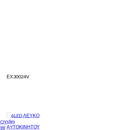
ΕΧ30024V