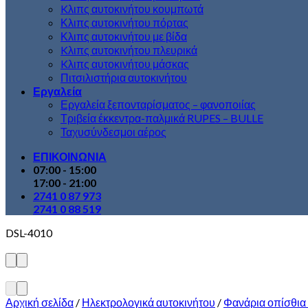
Kλιπς αυτοκινήτου κουμπωτά
Κλιπς αυτοκινήτου πόρτας
Κλιπς αυτοκινήτου με βίδα
Kλιπς αυτοκινήτου πλευρικά
Kλιπς αυτοκινήτου μάσκας
Πιτσιλιστήρια αυτοκινήτου
Εργαλεία
Εργαλεία ξεπονταρίσματος – φανοποιίας
Τριβεία έκκεντρα-παλμικά RUPES – BULLE
Ταχυσύνδεσμοι αέρος
ΕΠΙΚΟΙΝΩΝΙΑ
07:00 - 15:00
17:00 - 21:00
2741 0 87 973
2741 0 88 519
DSL-4010
Αρχική σελίδα
/
Ηλεκτρολογικά αυτοκινήτου
/
Φανάρια οπίσθια 