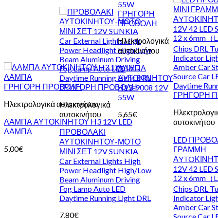
ΓΡΗΓΟΡΗ
ΠΡΟΒΟΛΗ
Ηλεκτρολογικά
αυτοκινήτου
ΛΑΜΠΑ
ΑYΤΟΚΙΝΗΤΟΥ
ΓΡΗΓΟΡΗ ΠΡΟΒΟΛΗ
ΓΡΗΓΟΡΗ ΠΡΟΒΟΛΗ
Η13-9008 12V
ΓΡΗΓΟΡΗ 
55W
Ηλεκτρολογικά αυτοκινήτου
Ηλεκτρολογικά
Ηλεκτρολογι
αυτοκινήτου
5,65
€
ΛΑΜΠΑ ΑΥΤΟΚΙΝΗΤΟΥ H3 12V LED
αυτοκινήτου
ΛΑΜΠΑ
ΠΡΟΒΟΛΑΚΙ
LED ΠΡΟΒΟΛ
ΑΥΤΟΚΙΝΗΤΟΥ-ΜΟΤΟ
5,00
€
ΓΡΑΜΜΗ
ΜΙΝΙ ΣΕΤ 12V SUNKIA
ΑYTOΚΙΝΗ
Car External Lights High
12V 42 LED S
Power Headlight High/Low
12 x 6mm（
Beam Aluminum Driving
Fog Lamp Auto LED
Chips DRL Tu
Daytime Running Light DRL
Indicator Lig
Amber Car St
7,80
€
Source Car L