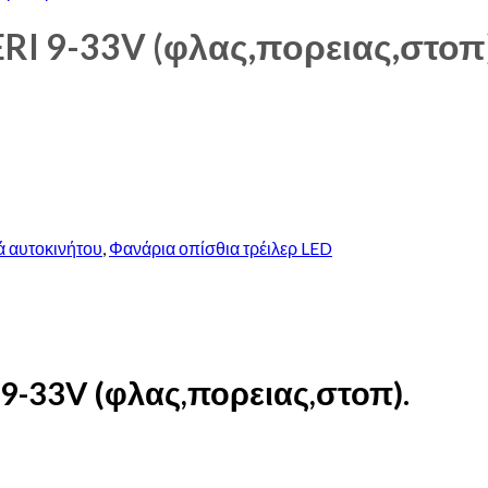
I 9-33V (φλας,πορειας,στοπ)
ά αυτοκινήτου
,
Φανάρια οπίσθια τρέιλερ LED
-33V (φλας,πορειας,στοπ).