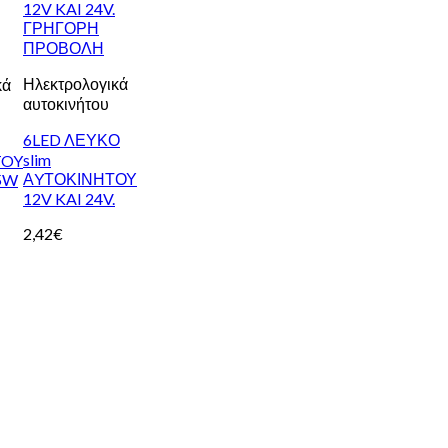
ΓΡΗΓΟΡΗ
ΠΡΟΒΟΛΗ
Ηλεκτρολογικά
κά
αυτοκινήτου
6LED ΛΕΥΚΟ
slim
TOY
ΑYΤΟΚΙΝΗΤΟΥ
5W
12V KAI 24V.
2,42
€