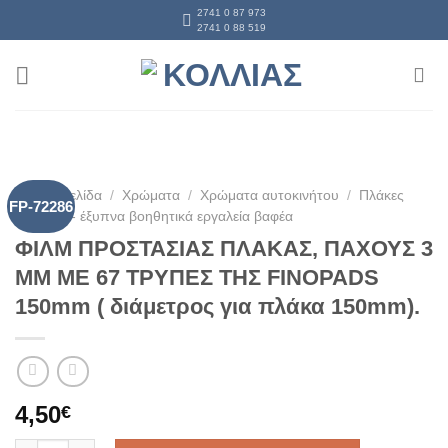
Skip
2741 0 87 973
2741 0 88 519
to
content
Αρχική σελίδα
/
Χρώματα
/
Χρώματα αυτοκινήτου
/
Πλάκες
FP-72286
τριβειών - έξυπνα βοηθητικά εργαλεία βαφέα
ΦΙΛΜ ΠΡΟΣΤΑΣΙΑΣ ΠΛΑΚΑΣ, ΠΑΧΟΥΣ 3
ΜΜ ΜΕ 67 ΤΡΥΠΕΣ ΤΗΣ FINOPADS
150mm ( διάμετρος για πλάκα 150mm).
4,50
€