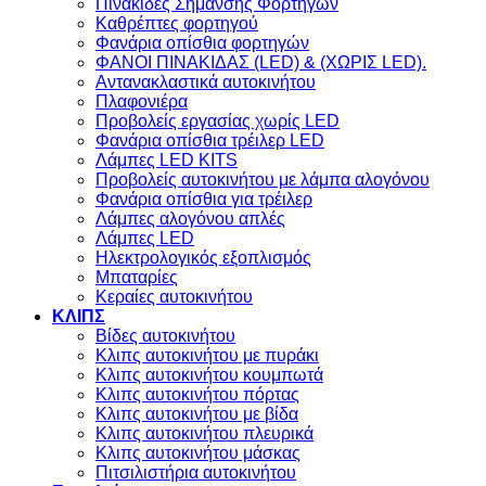
Πινακίδες Σημανσης Φορτηγών
Kαθρέπτες φορτηγού
Φανάρια οπίσθια φορτηγών
ΦΑΝΟΙ ΠΙΝΑΚΙΔΑΣ (LED) & (XΩΡΙΣ LED).
Aντανακλαστικά αυτοκινήτου
Πλαφονιέρα
Προβολείς εργασίας χωρίς LED
Φανάρια οπίσθια τρέιλερ LED
Λάμπες LED KITS
Προβολείς αυτοκινήτου με λάμπα αλογόνου
Φανάρια οπίσθια για τρέιλερ
Λάμπες αλογόνου απλές
Λάμπες LED
Ηλεκτρολογικός εξοπλισμός
Μπαταρίες
Κεραίες αυτοκινήτου
ΚΛΙΠΣ
Βίδες αυτοκινήτου
Kλιπς αυτοκινήτου με πυράκι
Kλιπς αυτοκινήτου κουμπωτά
Κλιπς αυτοκινήτου πόρτας
Κλιπς αυτοκινήτου με βίδα
Kλιπς αυτοκινήτου πλευρικά
Kλιπς αυτοκινήτου μάσκας
Πιτσιλιστήρια αυτοκινήτου