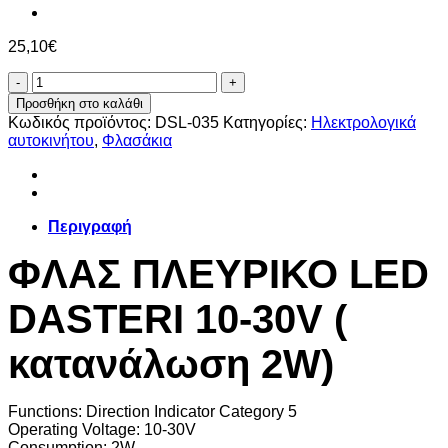
25,10
€
ΦΛΑΣ
ΠΛΕΥΡΙΚΟ
Προσθήκη στο καλάθι
LED
Κωδικός προϊόντος:
DSL-035
Κατηγορίες:
Ηλεκτρολογικά
DASTERI
αυτοκινήτου
,
Φλασάκια
10-
30V
(
κατανάλωση
2W)
Περιγραφή
ποσότητα
ΦΛΑΣ ΠΛΕΥΡΙΚΟ LED
DASTERI 10-30V (
κατανάλωση 2W)
Functions: Direction Indicator Category 5
Operating Voltage: 10-30V
Consumption: 2W