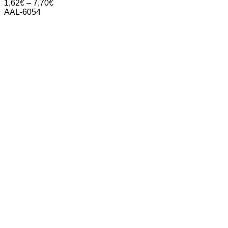
Price
1,62
€
–
7,70
€
range:
AAL-6054
1,62€
through
7,70€