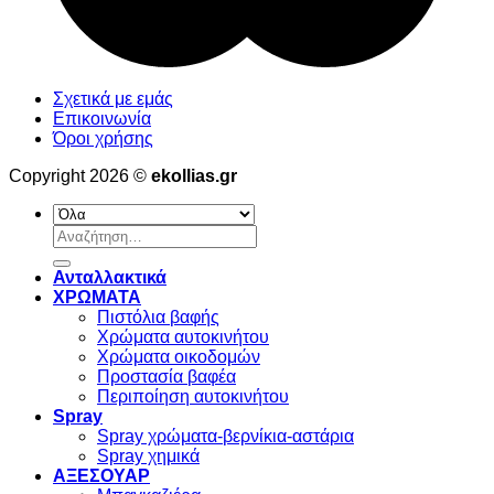
Σχετικά με εμάς
Επικοινωνία
Όροι χρήσης
Copyright 2026 ©
ekollias.gr
Αναζήτηση
για:
Ανταλλακτικά
ΧΡΩΜΑΤΑ
Πιστόλια βαφής
Χρώματα αυτοκινήτου
Χρώματα οικοδομών
Προστασία βαφέα
Περιποίηση αυτοκινήτου
Spray
Spray χρώματα-βερνίκια-αστάρια
Spray χημικά
ΑΞΕΣΟΥΑΡ