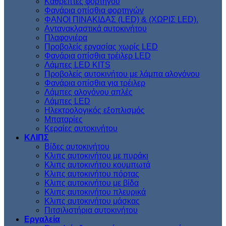
Kαθρέπτες φορτηγού
Φανάρια οπίσθια φορτηγών
ΦΑΝΟΙ ΠΙΝΑΚΙΔΑΣ (LED) & (XΩΡΙΣ LED).
Aντανακλαστικά αυτοκινήτου
Πλαφονιέρα
Προβολείς εργασίας χωρίς LED
Φανάρια οπίσθια τρέιλερ LED
Λάμπες LED KITS
Προβολείς αυτοκινήτου με λάμπα αλογόνου
Φανάρια οπίσθια για τρέιλερ
Λάμπες αλογόνου απλές
Λάμπες LED
Ηλεκτρολογικός εξοπλισμός
Μπαταρίες
Κεραίες αυτοκινήτου
ΚΛΙΠΣ
Βίδες αυτοκινήτου
Kλιπς αυτοκινήτου με πυράκι
Kλιπς αυτοκινήτου κουμπωτά
Κλιπς αυτοκινήτου πόρτας
Κλιπς αυτοκινήτου με βίδα
Kλιπς αυτοκινήτου πλευρικά
Kλιπς αυτοκινήτου μάσκας
Πιτσιλιστήρια αυτοκινήτου
Εργαλεία