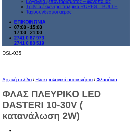
Εργαλεία ξεπονταρίσματος – φανοποιίας
Τριβεία έκκεντρα-παλμικά RUPES – BULLE
Ταχυσύνδεσμοι αέρος
ΕΠΙΚΟΙΝΩΝΙΑ
07:00 - 15:00
17:00 - 21:00
2741 0 87 973
2741 0 88 519
DSL-035
Αρχική σελίδα
/
Ηλεκτρολογικά αυτοκινήτου
/
Φλασάκια
ΦΛΑΣ ΠΛΕΥΡΙΚΟ LED
DASTERI 10-30V (
κατανάλωση 2W)