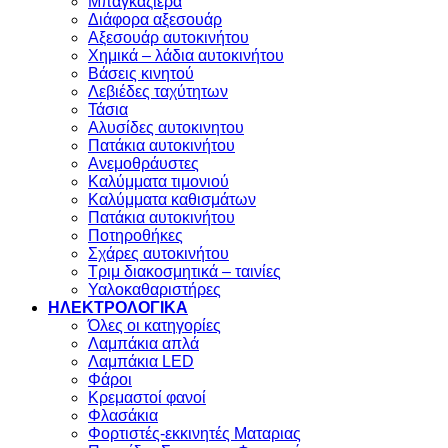
Μπαγκαζιέρα
Διάφορα αξεσουάρ
Αξεσουάρ αυτοκινήτου
Χημικά – λάδια αυτοκινήτου
Βάσεις κινητού
Λεβιέδες ταχύτητων
Τάσια
Αλυσίδες αυτοκινητου
Πατάκια αυτοκινήτου
Ανεμοθράυστες
Καλύμματα τιμονιού
Καλύμματα καθισμάτων
Πατάκια αυτοκινήτου
Ποτηροθήκες
Σχάρες αυτοκινήτου
Τριμ διακοσμητικά – ταινίες
Υαλοκαθαριστήρες
ΗΛΕΚΤΡΟΛΟΓΙΚΑ
Όλες οι κατηγορίες
Λαμπάκια απλά
Λαμπάκια LED
Φάροι
Κρεμαστοί φανοί
Φλασάκια
Φορτιστές-εκκινητές Ματαριας