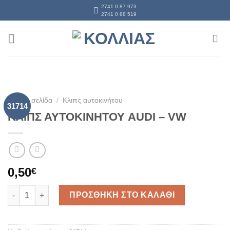
Skip
2741 0 87 973
2741 0 88 519
to
content
Αρχική σελίδα
/
Κλιπς αυτοκινήτου
31714
ΚΛΙΠΣ ΑΥΤΟΚΙΝΗΤΟΥ AUDI – VW
0,50
€
ΚΛΙΠΣ ΑΥΤΟΚΙΝΗΤΟΥ AUDI – VW ποσότητα
ΠΡΟΣΘΗΚΗ ΣΤΟ ΚΑΛΑΘΙ