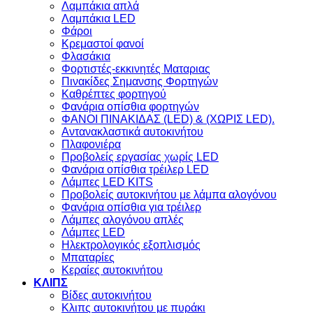
Λαμπάκια απλά
Λαμπάκια LED
Φάροι
Κρεμαστοί φανοί
Φλασάκια
Φορτιστές-εκκινητές Ματαριας
Πινακίδες Σημανσης Φορτηγών
Kαθρέπτες φορτηγού
Φανάρια οπίσθια φορτηγών
ΦΑΝΟΙ ΠΙΝΑΚΙΔΑΣ (LED) & (XΩΡΙΣ LED).
Aντανακλαστικά αυτοκινήτου
Πλαφονιέρα
Προβολείς εργασίας χωρίς LED
Φανάρια οπίσθια τρέιλερ LED
Λάμπες LED KITS
Προβολείς αυτοκινήτου με λάμπα αλογόνου
Φανάρια οπίσθια για τρέιλερ
Λάμπες αλογόνου απλές
Λάμπες LED
Ηλεκτρολογικός εξοπλισμός
Μπαταρίες
Κεραίες αυτοκινήτου
ΚΛΙΠΣ
Βίδες αυτοκινήτου
Kλιπς αυτοκινήτου με πυράκι