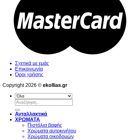
Σχετικά με εμάς
Επικοινωνία
Όροι χρήσης
Copyright 2026 ©
ekollias.gr
Αναζήτηση
για:
Ανταλλακτικά
ΧΡΩΜΑΤΑ
Πιστόλια βαφής
Χρώματα αυτοκινήτου
Χρώματα οικοδομών