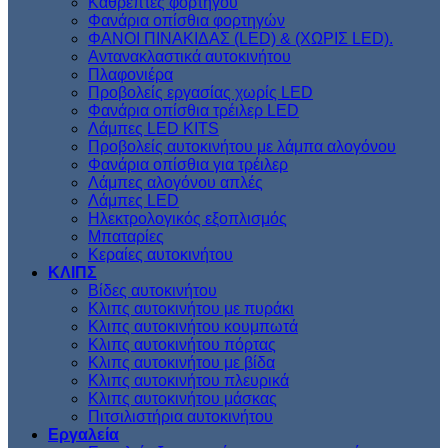
Kαθρέπτες φορτηγού
Φανάρια οπίσθια φορτηγών
ΦΑΝΟΙ ΠΙΝΑΚΙΔΑΣ (LED) & (XΩΡΙΣ LED).
Aντανακλαστικά αυτοκινήτου
Πλαφονιέρα
Προβολείς εργασίας χωρίς LED
Φανάρια οπίσθια τρέιλερ LED
Λάμπες LED KITS
Προβολείς αυτοκινήτου με λάμπα αλογόνου
Φανάρια οπίσθια για τρέιλερ
Λάμπες αλογόνου απλές
Λάμπες LED
Ηλεκτρολογικός εξοπλισμός
Μπαταρίες
Κεραίες αυτοκινήτου
ΚΛΙΠΣ
Βίδες αυτοκινήτου
Kλιπς αυτοκινήτου με πυράκι
Kλιπς αυτοκινήτου κουμπωτά
Κλιπς αυτοκινήτου πόρτας
Κλιπς αυτοκινήτου με βίδα
Kλιπς αυτοκινήτου πλευρικά
Kλιπς αυτοκινήτου μάσκας
Πιτσιλιστήρια αυτοκινήτου
Εργαλεία