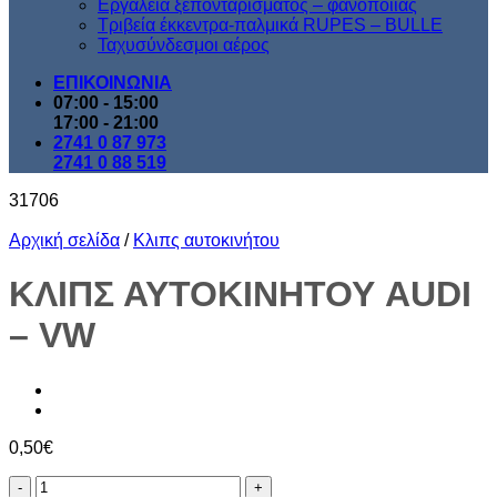
Εργαλεία ξεπονταρίσματος – φανοποιίας
Τριβεία έκκεντρα-παλμικά RUPES – BULLE
Ταχυσύνδεσμοι αέρος
ΕΠΙΚΟΙΝΩΝΙΑ
07:00 - 15:00
17:00 - 21:00
2741 0 87 973
2741 0 88 519
31706
Αρχική σελίδα
/
Κλιπς αυτοκινήτου
ΚΛΙΠΣ ΑΥΤΟΚΙΝΗΤΟΥ AUDI
– VW
0,50
€
ΚΛΙΠΣ