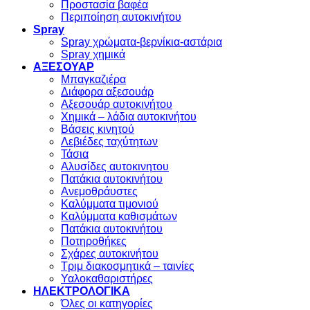
Προστασία βαφέα
Περιποίηση αυτοκινήτου
Spray
Spray χρώματα-βερνίκια-αστάρια
Spray χημικά
ΑΞΕΣΟΥΑΡ
Μπαγκαζιέρα
Διάφορα αξεσουάρ
Αξεσουάρ αυτοκινήτου
Χημικά – λάδια αυτοκινήτου
Βάσεις κινητού
Λεβιέδες ταχύτητων
Τάσια
Αλυσίδες αυτοκινητου
Πατάκια αυτοκινήτου
Ανεμοθράυστες
Καλύμματα τιμονιού
Καλύμματα καθισμάτων
Πατάκια αυτοκινήτου
Ποτηροθήκες
Σχάρες αυτοκινήτου
Τριμ διακοσμητικά – ταινίες
Υαλοκαθαριστήρες
ΗΛΕΚΤΡΟΛΟΓΙΚΑ
Όλες οι κατηγορίες