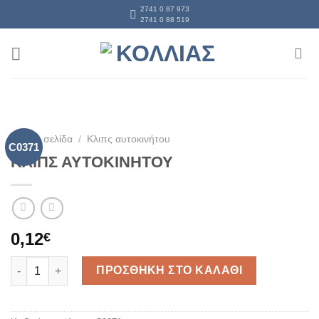
Skip
2741 0 87 973
2741 0 88 519
to
content
Αρχική σελίδα
/
Κλιπς αυτοκινήτου
C0371
ΚΛΙΠΣ ΑΥΤΟΚΙΝΗΤΟΥ
0,12
€
ΚΛΙΠΣ ΑΥΤΟΚΙΝΗΤΟΥ ποσότητα
ΠΡΟΣΘΗΚΗ ΣΤΟ ΚΑΛΑΘΙ