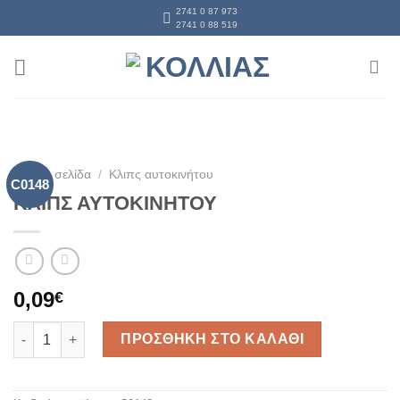
Skip
2741 0 87 973
2741 0 88 519
to
content
Αρχική σελίδα
/
Κλιπς αυτοκινήτου
C0148
ΚΛΙΠΣ ΑΥΤΟΚΙΝΗΤΟΥ
0,09
€
ΚΛΙΠΣ ΑΥΤΟΚΙΝΗΤΟΥ ποσότητα
ΠΡΟΣΘΗΚΗ ΣΤΟ ΚΑΛΑΘΙ