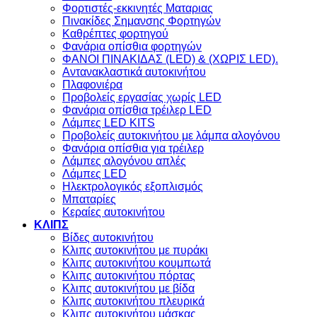
Φορτιστές-εκκινητές Ματαριας
Πινακίδες Σημανσης Φορτηγών
Kαθρέπτες φορτηγού
Φανάρια οπίσθια φορτηγών
ΦΑΝΟΙ ΠΙΝΑΚΙΔΑΣ (LED) & (XΩΡΙΣ LED).
Aντανακλαστικά αυτοκινήτου
Πλαφονιέρα
Προβολείς εργασίας χωρίς LED
Φανάρια οπίσθια τρέιλερ LED
Λάμπες LED KITS
Προβολείς αυτοκινήτου με λάμπα αλογόνου
Φανάρια οπίσθια για τρέιλερ
Λάμπες αλογόνου απλές
Λάμπες LED
Ηλεκτρολογικός εξοπλισμός
Μπαταρίες
Κεραίες αυτοκινήτου
ΚΛΙΠΣ
Βίδες αυτοκινήτου
Kλιπς αυτοκινήτου με πυράκι
Kλιπς αυτοκινήτου κουμπωτά
Κλιπς αυτοκινήτου πόρτας
Κλιπς αυτοκινήτου με βίδα
Kλιπς αυτοκινήτου πλευρικά
Kλιπς αυτοκινήτου μάσκας