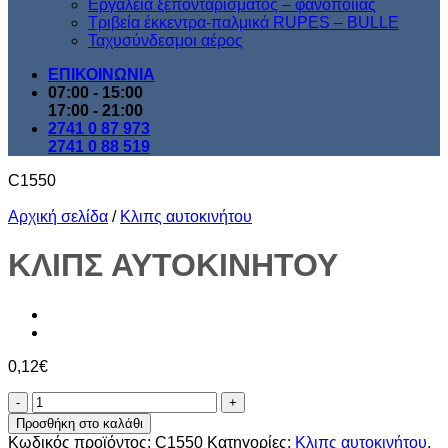
Εργαλεία ξεπονταρίσματος – φανοποιίας
Τριβεία έκκεντρα-παλμικά RUPES – BULLE
Ταχυσύνδεσμοι αέρος
ΕΠΙΚΟΙΝΩΝΙΑ
07:00 - 15:00
17:00 - 21:00
2741 0 87 973
2741 0 88 519
C1550
Αρχική σελίδα
/
Κλιπς αυτοκινήτου
ΚΛΙΠΣ ΑΥΤΟΚΙΝΗΤΟΥ
0,12
€
ΚΛΙΠΣ
ΑΥΤΟΚΙΝΗΤΟΥ
Προσθήκη στο καλάθι
ποσότητα
Κωδικός προϊόντος:
C1550
Κατηγορίες:
Κλιπς αυτοκινήτου
,