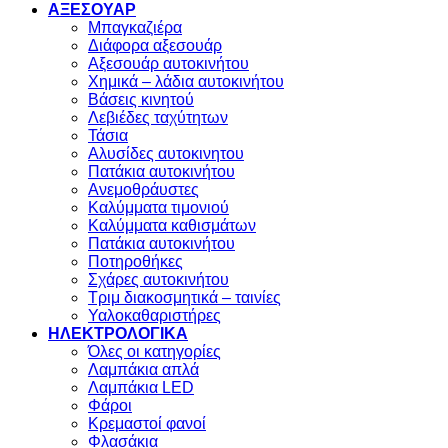
ΑΞΕΣΟΥΑΡ
Μπαγκαζιέρα
Διάφορα αξεσουάρ
Αξεσουάρ αυτοκινήτου
Χημικά – λάδια αυτοκινήτου
Βάσεις κινητού
Λεβιέδες ταχύτητων
Τάσια
Αλυσίδες αυτοκινητου
Πατάκια αυτοκινήτου
Ανεμοθράυστες
Καλύμματα τιμονιού
Καλύμματα καθισμάτων
Πατάκια αυτοκινήτου
Ποτηροθήκες
Σχάρες αυτοκινήτου
Τριμ διακοσμητικά – ταινίες
Υαλοκαθαριστήρες
ΗΛΕΚΤΡΟΛΟΓΙΚΑ
Όλες οι κατηγορίες
Λαμπάκια απλά
Λαμπάκια LED
Φάροι
Κρεμαστοί φανοί
Φλασάκια