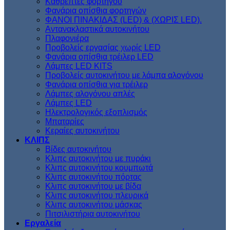
Kαθρέπτες φορτηγού
Φανάρια οπίσθια φορτηγών
ΦΑΝΟΙ ΠΙΝΑΚΙΔΑΣ (LED) & (XΩΡΙΣ LED).
Aντανακλαστικά αυτοκινήτου
Πλαφονιέρα
Προβολείς εργασίας χωρίς LED
Φανάρια οπίσθια τρέιλερ LED
Λάμπες LED KITS
Προβολείς αυτοκινήτου με λάμπα αλογόνου
Φανάρια οπίσθια για τρέιλερ
Λάμπες αλογόνου απλές
Λάμπες LED
Ηλεκτρολογικός εξοπλισμός
Μπαταρίες
Κεραίες αυτοκινήτου
ΚΛΙΠΣ
Βίδες αυτοκινήτου
Kλιπς αυτοκινήτου με πυράκι
Kλιπς αυτοκινήτου κουμπωτά
Κλιπς αυτοκινήτου πόρτας
Κλιπς αυτοκινήτου με βίδα
Kλιπς αυτοκινήτου πλευρικά
Kλιπς αυτοκινήτου μάσκας
Πιτσιλιστήρια αυτοκινήτου
Εργαλεία