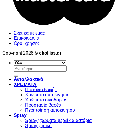
Σχετικά με εμάς
Επικοινωνία
Όροι χρήσης
Copyright 2026 ©
ekollias.gr
Αναζήτηση
για:
Ανταλλακτικά
ΧΡΩΜΑΤΑ
Πιστόλια βαφής
Χρώματα αυτοκινήτου
Χρώματα οικοδομών
Προστασία βαφέα
Περιποίηση αυτοκινήτου
Spray
Spray χρώματα-βερνίκια-αστάρια
Spray χημικά