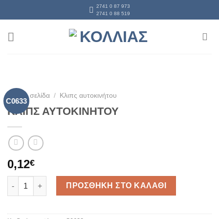
Skip
2741 0 87 973
2741 0 88 519
to
content
Αρχική σελίδα
/
Κλιπς αυτοκινήτου
C0633
ΚΛΙΠΣ ΑΥΤΟΚΙΝΗΤΟΥ
0,12
€
ΚΛΙΠΣ ΑΥΤΟΚΙΝΗΤΟΥ ποσότητα
ΠΡΟΣΘΗΚΗ ΣΤΟ ΚΑΛΑΘΙ