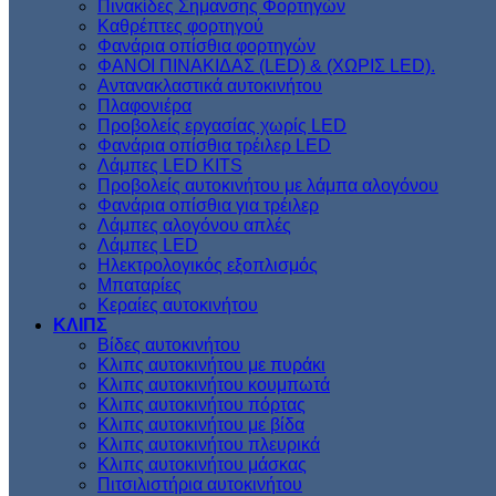
Πινακίδες Σημανσης Φορτηγών
Kαθρέπτες φορτηγού
Φανάρια οπίσθια φορτηγών
ΦΑΝΟΙ ΠΙΝΑΚΙΔΑΣ (LED) & (XΩΡΙΣ LED).
Aντανακλαστικά αυτοκινήτου
Πλαφονιέρα
Προβολείς εργασίας χωρίς LED
Φανάρια οπίσθια τρέιλερ LED
Λάμπες LED KITS
Προβολείς αυτοκινήτου με λάμπα αλογόνου
Φανάρια οπίσθια για τρέιλερ
Λάμπες αλογόνου απλές
Λάμπες LED
Ηλεκτρολογικός εξοπλισμός
Μπαταρίες
Κεραίες αυτοκινήτου
ΚΛΙΠΣ
Βίδες αυτοκινήτου
Kλιπς αυτοκινήτου με πυράκι
Kλιπς αυτοκινήτου κουμπωτά
Κλιπς αυτοκινήτου πόρτας
Κλιπς αυτοκινήτου με βίδα
Kλιπς αυτοκινήτου πλευρικά
Kλιπς αυτοκινήτου μάσκας
Πιτσιλιστήρια αυτοκινήτου