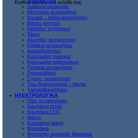
Μπαγκαζιέρα
Κανένα προϊόν στο καλάθι σας.
Διάφορα αξεσουάρ
Αξεσουάρ αυτοκινήτου
Χημικά – λάδια αυτοκινήτου
Βάσεις κινητού
Λεβιέδες ταχύτητων
Τάσια
Αλυσίδες αυτοκινητου
Πατάκια αυτοκινήτου
Ανεμοθράυστες
Καλύμματα τιμονιού
Καλύμματα καθισμάτων
Πατάκια αυτοκινήτου
Ποτηροθήκες
Σχάρες αυτοκινήτου
Τριμ διακοσμητικά – ταινίες
Υαλοκαθαριστήρες
ΗΛΕΚΤΡΟΛΟΓΙΚΑ
Όλες οι κατηγορίες
Λαμπάκια απλά
Λαμπάκια LED
Φάροι
Κρεμαστοί φανοί
Φλασάκια
Φορτιστές-εκκινητές Ματαριας