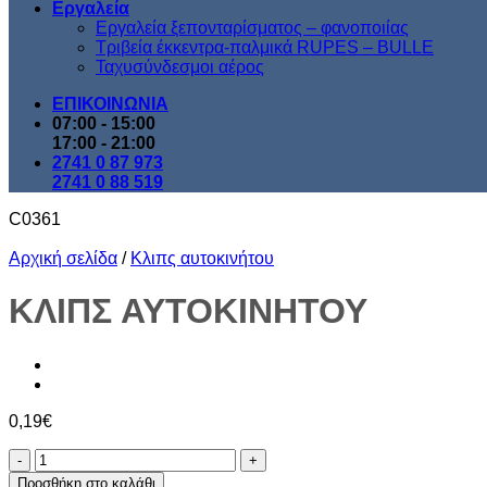
Εργαλεία
Εργαλεία ξεπονταρίσματος – φανοποιίας
Τριβεία έκκεντρα-παλμικά RUPES – BULLE
Ταχυσύνδεσμοι αέρος
ΕΠΙΚΟΙΝΩΝΙΑ
07:00 - 15:00
17:00 - 21:00
2741 0 87 973
2741 0 88 519
C0361
Αρχική σελίδα
/
Κλιπς αυτοκινήτου
ΚΛΙΠΣ ΑΥΤΟΚΙΝΗΤΟΥ
0,19
€
ΚΛΙΠΣ
ΑΥΤΟΚΙΝΗΤΟΥ
Προσθήκη στο καλάθι