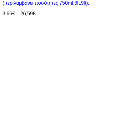
(περιλαμβάνει ποσότητες 750ml,3lt,9lt).
Price
3,66
€
–
26,59
€
range:
3,66€
through
26,59€