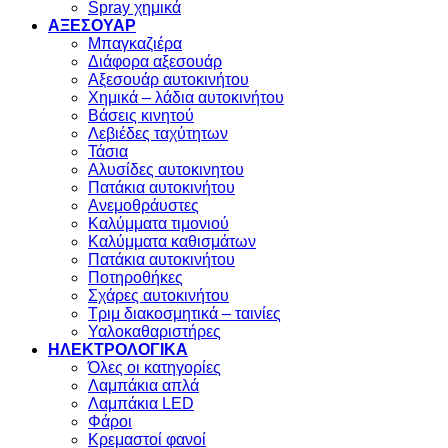
Spray χημικά
ΑΞΕΣΟΥΑΡ
Μπαγκαζιέρα
Διάφορα αξεσουάρ
Αξεσουάρ αυτοκινήτου
Χημικά – λάδια αυτοκινήτου
Βάσεις κινητού
Λεβιέδες ταχύτητων
Τάσια
Αλυσίδες αυτοκινητου
Πατάκια αυτοκινήτου
Ανεμοθράυστες
Καλύμματα τιμονιού
Καλύμματα καθισμάτων
Πατάκια αυτοκινήτου
Ποτηροθήκες
Σχάρες αυτοκινήτου
Τριμ διακοσμητικά – ταινίες
Υαλοκαθαριστήρες
ΗΛΕΚΤΡΟΛΟΓΙΚΑ
Όλες οι κατηγορίες
Λαμπάκια απλά
Λαμπάκια LED
Φάροι
Κρεμαστοί φανοί