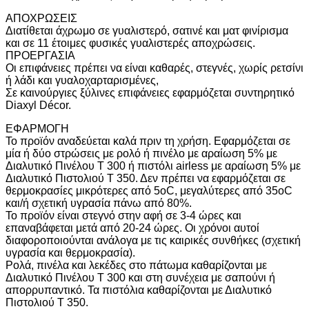
ΑΠΟΧΡΩΣΕΙΣ
Διατίθεται άχρωμο σε γυαλιστερό, σατινέ και ματ φινίρισμα
και σε 11 έτοιμες φυσικές γυαλιστερές αποχρώσεις.
ΠΡΟΕΡΓΑΣΙΑ
Οι επιφάνειες πρέπει να είναι καθαρές, στεγνές, χωρίς ρετσίνι
ή λάδι και γυαλοχαρταρισμένες,
Σε καινούργιες ξύλινες επιφάνειες εφαρμόζεται συντηρητικό
Diaxyl Décor.
ΕΦΑΡΜΟΓΗ
Το προϊόν αναδεύεται καλά πριν τη χρήση. Εφαρμόζεται σε
μία ή δύο στρώσεις με ρολό ή πινέλο με αραίωση 5% με
Διαλυτικό Πινέλου Τ 300 ή πιστόλι airless με αραίωση 5% με
Διαλυτικό Πιστολιού Τ 350. Δεν πρέπει να εφαρμόζεται σε
θερμοκρασίες μικρότερες από 5οC, μεγαλύτερες από 35οC
και/ή σχετική υγρασία πάνω από 80%.
Το προϊόν είναι στεγνό στην αφή σε 3-4 ώρες και
επαναβάφεται μετά από 20-24 ώρες. Οι χρόνοι αυτοί
διαφοροποιούνται ανάλογα με τις καιρικές συνθήκες (σχετική
υγρασία και θερμοκρασία).
Ρολά, πινέλα και λεκέδες στο πάτωμα καθαρίζονται με
Διαλυτικό Πινέλου Τ 300 και στη συνέχεια με σαπούνι ή
απορρυπαντικό. Τα πιστόλια καθαρίζονται με Διαλυτικό
Πιστολιού Τ 350.