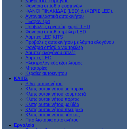
Kαθρέπτες φορτηγού
Φανάρια οπίσθια φορτηγών
ΦΑΝΟΙ ΠΙΝΑΚΙΔΑΣ (LED) & (XΩΡΙΣ LED).
Aντανακλαστικά αυτοκινήτου
Πλαφονιέρα
Προβολείς εργασίας χωρίς LED
Φανάρια οπίσθια τρέιλερ LED
Λάμπες LED KITS
Προβολείς αυτοκινήτου με λάμπα αλογόνου
Φανάρια οπίσθια για τρέιλερ
Λάμπες αλογόνου απλές
Λάμπες LED
Ηλεκτρολογικός εξοπλισμός
Μπαταρίες
Κεραίες αυτοκινήτου
ΚΛΙΠΣ
Βίδες αυτοκινήτου
Kλιπς αυτοκινήτου με πυράκι
Kλιπς αυτοκινήτου κουμπωτά
Κλιπς αυτοκινήτου πόρτας
Κλιπς αυτοκινήτου με βίδα
Kλιπς αυτοκινήτου πλευρικά
Kλιπς αυτοκινήτου μάσκας
Πιτσιλιστήρια αυτοκινήτου
Εργαλεία