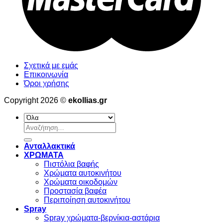
Σχετικά με εμάς
Επικοινωνία
Όροι χρήσης
Copyright 2026 ©
ekollias.gr
Αναζήτηση
για:
Ανταλλακτικά
ΧΡΩΜΑΤΑ
Πιστόλια βαφής
Χρώματα αυτοκινήτου
Χρώματα οικοδομών
Προστασία βαφέα
Περιποίηση αυτοκινήτου
Spray
Spray χρώματα-βερνίκια-αστάρια