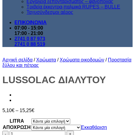
Εργαλεία ξεπονταρίσματος – φανοποιίας
Τριβεία έκκεντρα-παλμικά RUPES – BULLE
Ταχυσύνδεσμοι αέρος
ΕΠΙΚΟΙΝΩΝΙΑ
07:00 - 15:00
17:00 - 21:00
2741 0 87 973
2741 0 88 519
Αρχική σελίδα
/
Χρώματα
/
Χρώματα οικοδομών
/
Προστασία
ξύλου και πέτρας
LUSSOLAC ΔΙΑΛΥΤΟΥ
Price
5,10
€
–
15,25
€
range:
LITRA
5,10€
through
AΠΟΧΡΩΣΗ
Εκκαθάριση
15,25€
LUSSOLAC