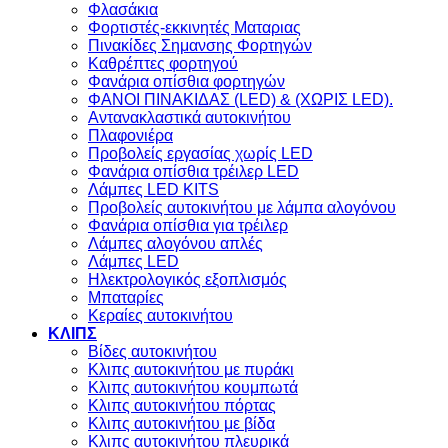
Φλασάκια
Φορτιστές-εκκινητές Ματαριας
Πινακίδες Σημανσης Φορτηγών
Kαθρέπτες φορτηγού
Φανάρια οπίσθια φορτηγών
ΦΑΝΟΙ ΠΙΝΑΚΙΔΑΣ (LED) & (XΩΡΙΣ LED).
Aντανακλαστικά αυτοκινήτου
Πλαφονιέρα
Προβολείς εργασίας χωρίς LED
Φανάρια οπίσθια τρέιλερ LED
Λάμπες LED KITS
Προβολείς αυτοκινήτου με λάμπα αλογόνου
Φανάρια οπίσθια για τρέιλερ
Λάμπες αλογόνου απλές
Λάμπες LED
Ηλεκτρολογικός εξοπλισμός
Μπαταρίες
Κεραίες αυτοκινήτου
ΚΛΙΠΣ
Βίδες αυτοκινήτου
Kλιπς αυτοκινήτου με πυράκι
Kλιπς αυτοκινήτου κουμπωτά
Κλιπς αυτοκινήτου πόρτας
Κλιπς αυτοκινήτου με βίδα
Kλιπς αυτοκινήτου πλευρικά