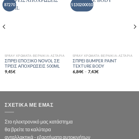
87270
5130200010
SPRAY ΧΡΩΜΑΤΑ-ΒΕΡΝΙΚΙΑ-ΑΣΤΑΡΙΑ
SPRAY ΧΡΩΜΑΤΑ-ΒΕΡΝΙΚΙΑ-ΑΣΤΑΡΙΑ
ΣΠΡΕΙ EΠΟΞΙΚΟ ΝΟVOL ΣΕ
ΣΠΡΕΙ BUMPER PAINT
ΤΡΕΙΣ ΑΠΟΧΡΩΣΕΙΣ 500ΜL
TEXTURE BODY
Price
9,45
€
6,84
€
–
7,43
€
range:
6,84€
through
7,43€
ΣΧΕΤΙΚΑ ΜΕ ΕΜΑΣ
Στο ηλεκτρονικό μας κατάστημα
θα βρείτε τα καλύτερα
ανταλλακτικά - εξαρτήματα αυτοκινήτων