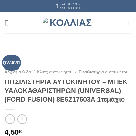
Skip
2741 0 87 973
2741 0 88 519
to
content
QWJ031
Αρχική σελίδα
/
Κλιπς αυτοκινήτου
/
Πιτσιλιστήρια αυτοκινήτου
ΠΙΤΣΙΛΙΣΤΗΡΙΑ ΑΥΤΟΚΙΝΗΤΟΥ – ΜΠΕΚ
ΥΑΛΟΚΑΘΑΡΙΣΤΗΡΩΝ (UNIVERSAL)
(FORD FUSION) 8Ε5Ζ17603Α 1τεμάχιο
4,50
€