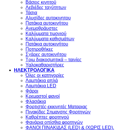
Βάσεις κινητού
Λεβιέδες ταχύτητων
Τάσια
Αλυσίδες αυτοκινητου
Πατάκια αυτοκινήτου
Ανεμοθράυστες
Καλύμματα τιμονιού
Καλύμματα καθισμάτων
Πατάκια αυτοκινήτου
Ποτηροθήκες
Σχάρες αυτοκινήτου
Τριμ διακοσμητικά – ταινίες
Υαλοκαθαριστήρες
ΗΛΕΚΤΡΟΛΟΓΙΚΑ
Όλες οι κατηγορίες
Λαμπάκια απλά
Λαμπάκια LED
Φάροι
Κρεμαστοί φανοί
Φλασάκια
Φορτιστές-εκκινητές Ματαριας
Πινακίδες Σημανσης Φορτηγών
Kαθρέπτες φορτηγού
Φανάρια οπίσθια φορτηγών
ΦΑΝΟΙ ΠΙΝΑΚΙΔΑΣ (LED) & (XΩΡΙΣ LED).