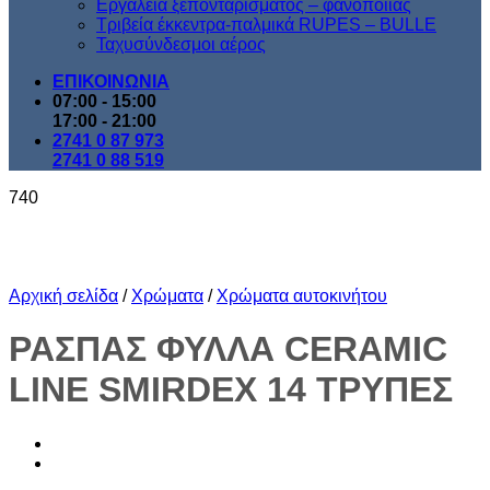
Εργαλεία ξεπονταρίσματος – φανοποιίας
Τριβεία έκκεντρα-παλμικά RUPES – BULLE
Ταχυσύνδεσμοι αέρος
ΕΠΙΚΟΙΝΩΝΙΑ
07:00 - 15:00
17:00 - 21:00
2741 0 87 973
2741 0 88 519
740
Αρχική σελίδα
/
Χρώματα
/
Χρώματα αυτοκινήτου
ΡΑΣΠΑΣ ΦΥΛΛΑ CERAMIC
LINE SMIRDEX 14 TΡΥΠΕΣ