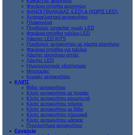
Kαθρέπτες φορτηγού
Φανάρια οπίσθια φορτηγών
ΦΑΝΟΙ ΠΙΝΑΚΙΔΑΣ (LED) & (XΩΡΙΣ LED).
Aντανακλαστικά αυτοκινήτου
Πλαφονιέρα
Προβολείς εργασίας χωρίς LED
Φανάρια οπίσθια τρέιλερ LED
Λάμπες LED KITS
Προβολείς αυτοκινήτου με λάμπα αλογόνου
Φανάρια οπίσθια για τρέιλερ
Λάμπες αλογόνου απλές
Λάμπες LED
Ηλεκτρολογικός εξοπλισμός
Μπαταρίες
Κεραίες αυτοκινήτου
ΚΛΙΠΣ
Βίδες αυτοκινήτου
Kλιπς αυτοκινήτου με πυράκι
Kλιπς αυτοκινήτου κουμπωτά
Κλιπς αυτοκινήτου πόρτας
Κλιπς αυτοκινήτου με βίδα
Kλιπς αυτοκινήτου πλευρικά
Kλιπς αυτοκινήτου μάσκας
Πιτσιλιστήρια αυτοκινήτου
Εργαλεία