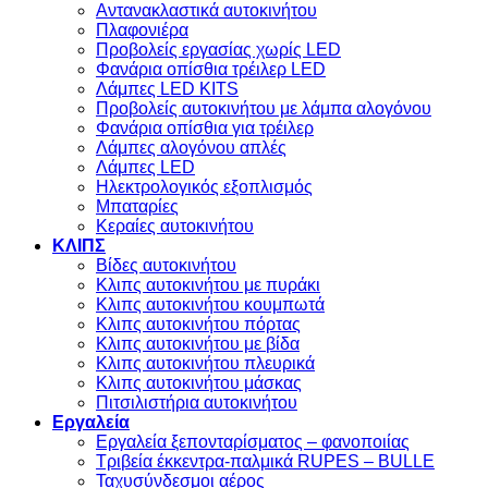
Aντανακλαστικά αυτοκινήτου
Πλαφονιέρα
Προβολείς εργασίας χωρίς LED
Φανάρια οπίσθια τρέιλερ LED
Λάμπες LED KITS
Προβολείς αυτοκινήτου με λάμπα αλογόνου
Φανάρια οπίσθια για τρέιλερ
Λάμπες αλογόνου απλές
Λάμπες LED
Ηλεκτρολογικός εξοπλισμός
Μπαταρίες
Κεραίες αυτοκινήτου
ΚΛΙΠΣ
Βίδες αυτοκινήτου
Kλιπς αυτοκινήτου με πυράκι
Kλιπς αυτοκινήτου κουμπωτά
Κλιπς αυτοκινήτου πόρτας
Κλιπς αυτοκινήτου με βίδα
Kλιπς αυτοκινήτου πλευρικά
Kλιπς αυτοκινήτου μάσκας
Πιτσιλιστήρια αυτοκινήτου
Εργαλεία
Εργαλεία ξεπονταρίσματος – φανοποιίας
Τριβεία έκκεντρα-παλμικά RUPES – BULLE
Ταχυσύνδεσμοι αέρος