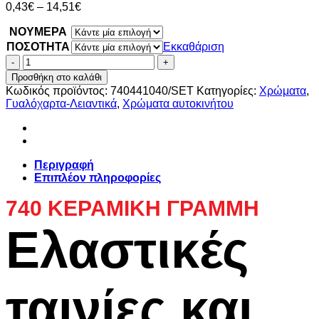
Price
0,43
€
–
14,51
€
range:
ΝΟΥΜΕΡΑ
0,43€
through
ΠΟΣΟΤΗΤΑ
Εκκαθάριση
14,51€
ΡΑΣΠΑΣ
ΦΥΛΛΑ
Προσθήκη στο καλάθι
CERAMIC
Κωδικός προϊόντος:
740441040/SET
Κατηγορίες:
Χρώματα
,
LINE
Γυαλόχαρτα-Λειαντικά
,
Χρώματα αυτοκινήτου
SMIRDEX
14
TΡΥΠΕΣ
ποσότητα
Περιγραφή
Επιπλέον πληροφορίες
740 ΚΕΡΑΜΙΚΗ ΓΡΑΜΜΗ
Ελαστικές
ταινίες και