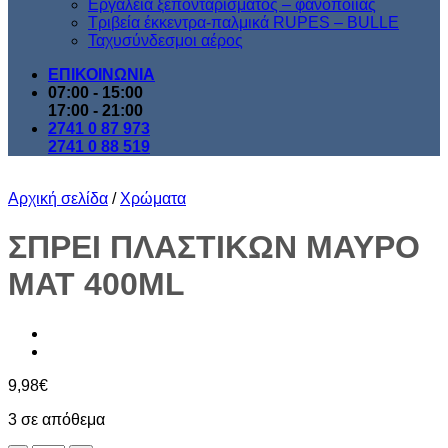
Εργαλεία ξεπονταρίσματος – φανοποιίας
Τριβεία έκκεντρα-παλμικά RUPES – BULLE
Ταχυσύνδεσμοι αέρος
ΕΠΙΚΟΙΝΩΝΙΑ
07:00 - 15:00
17:00 - 21:00
2741 0 87 973
2741 0 88 519
Αρχική σελίδα
/
Χρώματα
ΣΠΡΕΙ ΠΛΑΣΤΙΚΩΝ ΜΑΥΡΟ
ΜΑΤ 400ΜL
9,98
€
3 σε απόθεμα