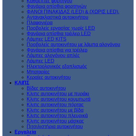
Kαθρέπτες φορτηγού
Φανάρια οπίσθια φορτηγών
ΦΑΝΟΙ ΠΙΝΑΚΙΔΑΣ (LED) & (XΩΡΙΣ LED).
Aντανακλαστικά αυτοκινήτου
Πλαφονιέρα
Προβολείς εργασίας χωρίς LED
Φανάρια οπίσθια τρέιλερ LED
Λάμπες LED KITS
Προβολείς αυτοκινήτου με λάμπα αλογόνου
Φανάρια οπίσθια για τρέιλερ
Λάμπες αλογόνου απλές
Λάμπες LED
Ηλεκτρολογικός εξοπλισμός
Μπαταρίες
Κεραίες αυτοκινήτου
ΚΛΙΠΣ
Βίδες αυτοκινήτου
Kλιπς αυτοκινήτου με πυράκι
Kλιπς αυτοκινήτου κουμπωτά
Κλιπς αυτοκινήτου πόρτας
Κλιπς αυτοκινήτου με βίδα
Kλιπς αυτοκινήτου πλευρικά
Kλιπς αυτοκινήτου μάσκας
Πιτσιλιστήρια αυτοκινήτου
Εργαλεία