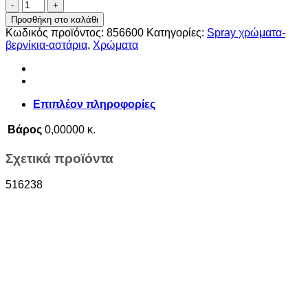
ΣΠΡΕΙ
ΠΛΑΣΤΙΚΩΝ
Προσθήκη στο καλάθι
ΜΑΥΡΟ
Κωδικός προϊόντος:
856600
Κατηγορίες:
Spray χρώματα-
ΜΑΤ
βερνίκια-αστάρια
,
Χρώματα
400ΜL
ποσότητα
Επιπλέον πληροφορίες
Βάρος
0,00000 κ.
Σχετικά προϊόντα
516238