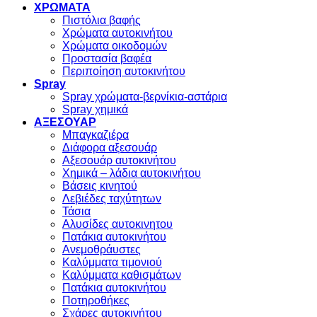
ΧΡΩΜΑΤΑ
Πιστόλια βαφής
Χρώματα αυτοκινήτου
Χρώματα οικοδομών
Προστασία βαφέα
Περιποίηση αυτοκινήτου
Spray
Spray χρώματα-βερνίκια-αστάρια
Spray χημικά
ΑΞΕΣΟΥΑΡ
Μπαγκαζιέρα
Διάφορα αξεσουάρ
Αξεσουάρ αυτοκινήτου
Χημικά – λάδια αυτοκινήτου
Βάσεις κινητού
Λεβιέδες ταχύτητων
Τάσια
Αλυσίδες αυτοκινητου
Πατάκια αυτοκινήτου
Ανεμοθράυστες
Καλύμματα τιμονιού
Καλύμματα καθισμάτων
Πατάκια αυτοκινήτου
Ποτηροθήκες
Σχάρες αυτοκινήτου