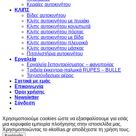
Κεραίες αυτοκινήτου
ΚΛΙΠΣ
Βίδες αυτοκινήτου
Kλιπς αυτοκινήτου με πυράκι
Kλιπς αυτοκινήτου κουμπωτά
Κλιπς αυτοκινήτου πόρτας
Κλιπς αυτοκινήτου με βίδα
Kλιπς αυτοκινήτου πλευρικά
Kλιπς αυτοκινήτου μάσκας
Πιτσιλιστήρια αυτοκινήτου
Εργαλεία
Εργαλεία ξεπονταρίσματος – φανοποιίας
Τριβεία έκκεντρα-παλμικά RUPES – BULLE
Ταχυσύνδεσμοι αέρος
Σχετικά με εμάς
Επικοινωνία
Όροι χρήσης
Newsletter
Σύνδεση
Χρησιμοποιούμε cookies ώστε να εξασφαλίσουμε για εσάς
μια κορυφαία εμπειρία πλοήγησης στην ιστοσελίδα μας.
Χρησιμοποιώντας το ekollias.gr αποδέχεστε τη χρήση τους.
Κατάλαβα