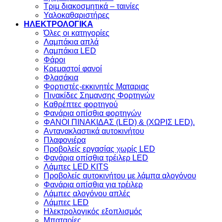
Τριμ διακοσμητικά – ταινίες
Υαλοκαθαριστήρες
ΗΛΕΚΤΡΟΛΟΓΙΚΑ
Όλες οι κατηγορίες
Λαμπάκια απλά
Λαμπάκια LED
Φάροι
Κρεμαστοί φανοί
Φλασάκια
Φορτιστές-εκκινητές Ματαριας
Πινακίδες Σημανσης Φορτηγών
Kαθρέπτες φορτηγού
Φανάρια οπίσθια φορτηγών
ΦΑΝΟΙ ΠΙΝΑΚΙΔΑΣ (LED) & (XΩΡΙΣ LED).
Aντανακλαστικά αυτοκινήτου
Πλαφονιέρα
Προβολείς εργασίας χωρίς LED
Φανάρια οπίσθια τρέιλερ LED
Λάμπες LED KITS
Προβολείς αυτοκινήτου με λάμπα αλογόνου
Φανάρια οπίσθια για τρέιλερ
Λάμπες αλογόνου απλές
Λάμπες LED
Ηλεκτρολογικός εξοπλισμός
Μπαταρίες