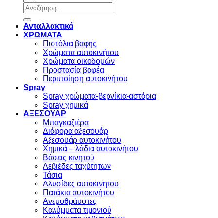
Αναζήτηση
για:
Ανταλλακτικά
ΧΡΩΜΑΤΑ
Πιστόλια βαφής
Χρώματα αυτοκινήτου
Χρώματα οικοδομών
Προστασία βαφέα
Περιποίηση αυτοκινήτου
Spray
Spray χρώματα-βερνίκια-αστάρια
Spray χημικά
ΑΞΕΣΟΥΑΡ
Μπαγκαζιέρα
Διάφορα αξεσουάρ
Αξεσουάρ αυτοκινήτου
Χημικά – λάδια αυτοκινήτου
Βάσεις κινητού
Λεβιέδες ταχύτητων
Τάσια
Αλυσίδες αυτοκινητου
Πατάκια αυτοκινήτου
Ανεμοθράυστες
Καλύμματα τιμονιού