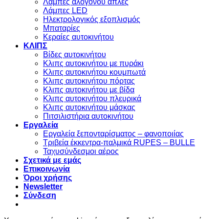
Λάμπες αλογόνου απλές
Λάμπες LED
Ηλεκτρολογικός εξοπλισμός
Μπαταρίες
Κεραίες αυτοκινήτου
ΚΛΙΠΣ
Βίδες αυτοκινήτου
Kλιπς αυτοκινήτου με πυράκι
Kλιπς αυτοκινήτου κουμπωτά
Κλιπς αυτοκινήτου πόρτας
Κλιπς αυτοκινήτου με βίδα
Kλιπς αυτοκινήτου πλευρικά
Kλιπς αυτοκινήτου μάσκας
Πιτσιλιστήρια αυτοκινήτου
Εργαλεία
Εργαλεία ξεπονταρίσματος – φανοποιίας
Τριβεία έκκεντρα-παλμικά RUPES – BULLE
Ταχυσύνδεσμοι αέρος
Σχετικά με εμάς
Επικοινωνία
Όροι χρήσης
Newsletter
Σύνδεση