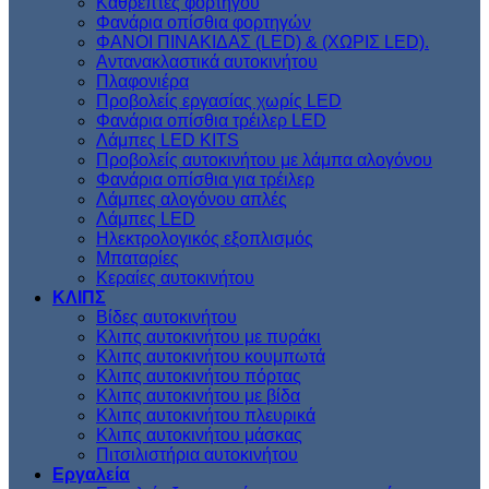
Kαθρέπτες φορτηγού
Φανάρια οπίσθια φορτηγών
ΦΑΝΟΙ ΠΙΝΑΚΙΔΑΣ (LED) & (XΩΡΙΣ LED).
Aντανακλαστικά αυτοκινήτου
Πλαφονιέρα
Προβολείς εργασίας χωρίς LED
Φανάρια οπίσθια τρέιλερ LED
Λάμπες LED KITS
Προβολείς αυτοκινήτου με λάμπα αλογόνου
Φανάρια οπίσθια για τρέιλερ
Λάμπες αλογόνου απλές
Λάμπες LED
Ηλεκτρολογικός εξοπλισμός
Μπαταρίες
Κεραίες αυτοκινήτου
ΚΛΙΠΣ
Βίδες αυτοκινήτου
Kλιπς αυτοκινήτου με πυράκι
Kλιπς αυτοκινήτου κουμπωτά
Κλιπς αυτοκινήτου πόρτας
Κλιπς αυτοκινήτου με βίδα
Kλιπς αυτοκινήτου πλευρικά
Kλιπς αυτοκινήτου μάσκας
Πιτσιλιστήρια αυτοκινήτου
Εργαλεία