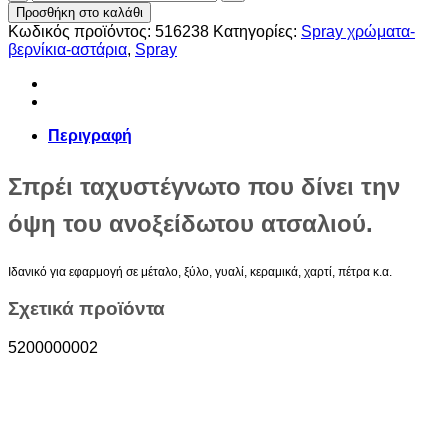
ΑΝΟΞΕΙΔΩΤΟ
Προσθήκη στο καλάθι
ΑΤΣΑΛΙ
Κωδικός προϊόντος:
516238
Κατηγορίες:
Spray χρώματα-
dublicolour
βερνίκια-αστάρια
,
Spray
400ML
ποσότητα
Περιγραφή
Σπρέι ταχυστέγνωτο που δίνει την
όψη του ανοξείδωτου ατσαλιού.
Ιδανικό για εφαρμογή σε μέταλο, ξύλο, γυαλί, κεραμικά, χαρτί, πέτρα κ.α.
Σχετικά προϊόντα
5200000002