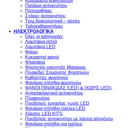
Καλύμματα καθισμάτων
Πατάκια αυτοκινήτου
Ποτηροθήκες
Σχάρες αυτοκινήτου
Τριμ διακοσμητικά – ταινίες
Υαλοκαθαριστήρες
ΗΛΕΚΤΡΟΛΟΓΙΚΑ
Όλες οι κατηγορίες
Λαμπάκια απλά
Λαμπάκια LED
Φάροι
Κρεμαστοί φανοί
Φλασάκια
Φορτιστές-εκκινητές Ματαριας
Πινακίδες Σημανσης Φορτηγών
Kαθρέπτες φορτηγού
Φανάρια οπίσθια φορτηγών
ΦΑΝΟΙ ΠΙΝΑΚΙΔΑΣ (LED) & (XΩΡΙΣ LED).
Aντανακλαστικά αυτοκινήτου
Πλαφονιέρα
Προβολείς εργασίας χωρίς LED
Φανάρια οπίσθια τρέιλερ LED
Λάμπες LED KITS
Προβολείς αυτοκινήτου με λάμπα αλογόνου
Φανάρια οπίσθια για τρέιλερ