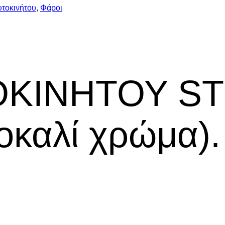
υτοκινήτου
,
Φάροι
ΚΙΝΗΤΟΥ ST
οκαλί χρώμα).