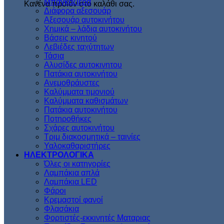
Μπαγκαζιέρα
Κανένα προϊόν στο καλάθι σας.
Διάφορα αξεσουάρ
Αξεσουάρ αυτοκινήτου
Χημικά – λάδια αυτοκινήτου
Βάσεις κινητού
Λεβιέδες ταχύτητων
Τάσια
Αλυσίδες αυτοκινητου
Πατάκια αυτοκινήτου
Ανεμοθράυστες
Καλύμματα τιμονιού
Καλύμματα καθισμάτων
Πατάκια αυτοκινήτου
Ποτηροθήκες
Σχάρες αυτοκινήτου
Τριμ διακοσμητικά – ταινίες
Υαλοκαθαριστήρες
ΗΛΕΚΤΡΟΛΟΓΙΚΑ
Όλες οι κατηγορίες
Λαμπάκια απλά
Λαμπάκια LED
Φάροι
Κρεμαστοί φανοί
Φλασάκια
Φορτιστές-εκκινητές Ματαριας