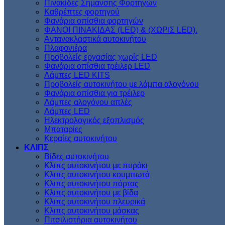
Πινακίδες Σημανσης Φορτηγών
Kαθρέπτες φορτηγού
Φανάρια οπίσθια φορτηγών
ΦΑΝΟΙ ΠΙΝΑΚΙΔΑΣ (LED) & (XΩΡΙΣ LED).
Aντανακλαστικά αυτοκινήτου
Πλαφονιέρα
Προβολείς εργασίας χωρίς LED
Φανάρια οπίσθια τρέιλερ LED
Λάμπες LED KITS
Προβολείς αυτοκινήτου με λάμπα αλογόνου
Φανάρια οπίσθια για τρέιλερ
Λάμπες αλογόνου απλές
Λάμπες LED
Ηλεκτρολογικός εξοπλισμός
Μπαταρίες
Κεραίες αυτοκινήτου
ΚΛΙΠΣ
Βίδες αυτοκινήτου
Kλιπς αυτοκινήτου με πυράκι
Kλιπς αυτοκινήτου κουμπωτά
Κλιπς αυτοκινήτου πόρτας
Κλιπς αυτοκινήτου με βίδα
Kλιπς αυτοκινήτου πλευρικά
Kλιπς αυτοκινήτου μάσκας
Πιτσιλιστήρια αυτοκινήτου