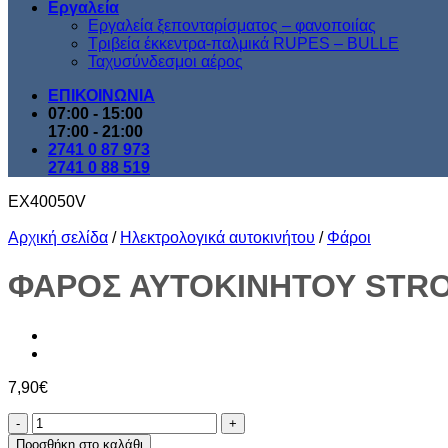
Εργαλεία
Εργαλεία ξεπονταρίσματος – φανοποιίας
Τριβεία έκκεντρα-παλμικά RUPES – BULLE
Ταχυσύνδεσμοι αέρος
ΕΠΙΚΟΙΝΩΝΙΑ
07:00 - 15:00
17:00 - 21:00
2741 0 87 973
2741 0 88 519
EX40050V
Αρχική σελίδα
/
Ηλεκτρολογικά αυτοκινήτου
/
Φάροι
ΦΑΡΟΣ ΑΥΤΟΚΙΝΗΤΟΥ STROBO
7,90
€
ΦΑΡΟΣ
ΑΥΤΟΚΙΝΗΤΟΥ
Προσθήκη στο καλάθι