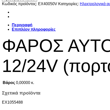
STROBO
Κωδικός προϊόντος:
EX40050V
Κατηγορίες:
Ηλεκτρολογικά α
4
LED
12/24V
(πορτοκαλί
χρώμα).
Περιγραφή
ποσότητα
Επιπλέον πληροφορίες
ΦΑΡΟΣ ΑΥΤΟ
12/24V (πορτ
Βάρος
0,00000 κ.
Σχετικά προϊόντα
EX1055488