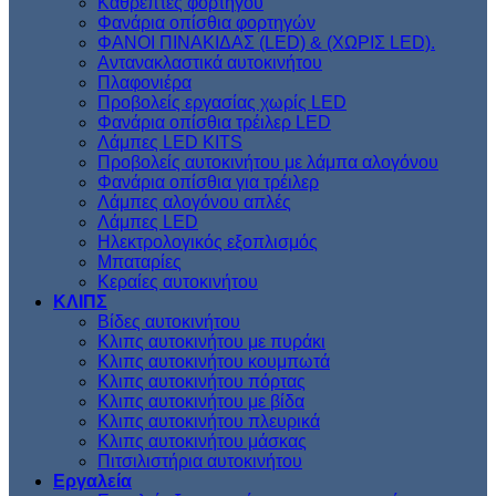
Kαθρέπτες φορτηγού
Φανάρια οπίσθια φορτηγών
ΦΑΝΟΙ ΠΙΝΑΚΙΔΑΣ (LED) & (XΩΡΙΣ LED).
Aντανακλαστικά αυτοκινήτου
Πλαφονιέρα
Προβολείς εργασίας χωρίς LED
Φανάρια οπίσθια τρέιλερ LED
Λάμπες LED KITS
Προβολείς αυτοκινήτου με λάμπα αλογόνου
Φανάρια οπίσθια για τρέιλερ
Λάμπες αλογόνου απλές
Λάμπες LED
Ηλεκτρολογικός εξοπλισμός
Μπαταρίες
Κεραίες αυτοκινήτου
ΚΛΙΠΣ
Βίδες αυτοκινήτου
Kλιπς αυτοκινήτου με πυράκι
Kλιπς αυτοκινήτου κουμπωτά
Κλιπς αυτοκινήτου πόρτας
Κλιπς αυτοκινήτου με βίδα
Kλιπς αυτοκινήτου πλευρικά
Kλιπς αυτοκινήτου μάσκας
Πιτσιλιστήρια αυτοκινήτου
Εργαλεία