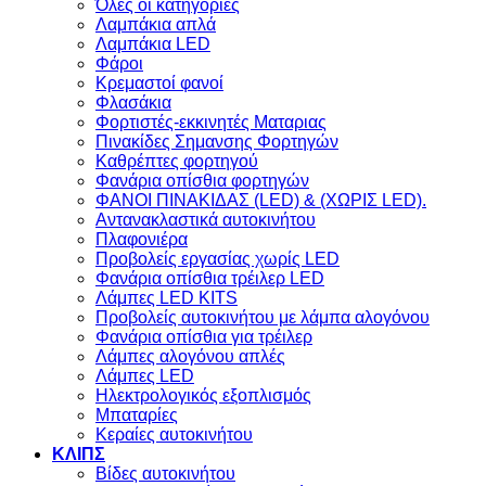
Όλες οι κατηγορίες
Λαμπάκια απλά
Λαμπάκια LED
Φάροι
Κρεμαστοί φανοί
Φλασάκια
Φορτιστές-εκκινητές Ματαριας
Πινακίδες Σημανσης Φορτηγών
Kαθρέπτες φορτηγού
Φανάρια οπίσθια φορτηγών
ΦΑΝΟΙ ΠΙΝΑΚΙΔΑΣ (LED) & (XΩΡΙΣ LED).
Aντανακλαστικά αυτοκινήτου
Πλαφονιέρα
Προβολείς εργασίας χωρίς LED
Φανάρια οπίσθια τρέιλερ LED
Λάμπες LED KITS
Προβολείς αυτοκινήτου με λάμπα αλογόνου
Φανάρια οπίσθια για τρέιλερ
Λάμπες αλογόνου απλές
Λάμπες LED
Ηλεκτρολογικός εξοπλισμός
Μπαταρίες
Κεραίες αυτοκινήτου
ΚΛΙΠΣ
Βίδες αυτοκινήτου