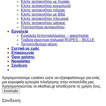
Kλιπς αυτοκινήτου με πυράκι
Kλιπς αυτοκινήτου κουμπωτά
Κλιπς αυτοκινήτου πόρτας
Κλιπς αυτοκινήτου με βίδα
Kλιπς αυτοκινήτου πλευρικά
Kλιπς αυτοκινήτου μάσκας
Πιτσιλιστήρια αυτοκινήτου
Εργαλεία
Εργαλεία ξεπονταρίσματος – φανοποιίας
Τριβεία έκκεντρα-παλμικά RUPES – BULLE
Ταχυσύνδεσμοι αέρος
Σχετικά με εμάς
Επικοινωνία
Όροι χρήσης
Newsletter
Σύνδεση
Χρησιμοποιούμε cookies ώστε να εξασφαλίσουμε για εσάς
μια κορυφαία εμπειρία πλοήγησης στην ιστοσελίδα μας.
Χρησιμοποιώντας το ekollias.gr αποδέχεστε τη χρήση τους.
Κατάλαβα
Σύνδεση