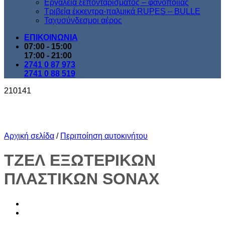
Εργαλεία ξεπονταρίσματος – φανοποιίας
Τριβεία έκκεντρα-παλμικά RUPES – BULLE
Ταχυσύνδεσμοι αέρος
ΕΠΙΚΟΙΝΩΝΙΑ
07:00 - 15:00
17:00 - 21:00
2741 0 87 973
2741 0 88 519
210141
Αρχική σελίδα
/
Περιποίηση αυτοκινήτου
TZEΛ ΕΞΩΤΕΡΙΚΩΝ
ΠΛΑΣΤΙΚΩΝ SONAX