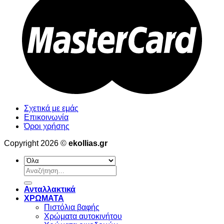
Σχετικά με εμάς
Επικοινωνία
Όροι χρήσης
Copyright 2026 ©
ekollias.gr
Αναζήτηση
για:
Ανταλλακτικά
ΧΡΩΜΑΤΑ
Πιστόλια βαφής
Χρώματα αυτοκινήτου