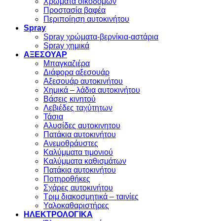
Χρώματα οικοδομών
Προστασία βαφέα
Περιποίηση αυτοκινήτου
Spray
Spray χρώματα-βερνίκια-αστάρια
Spray χημικά
ΑΞΕΣΟΥΑΡ
Μπαγκαζιέρα
Διάφορα αξεσουάρ
Αξεσουάρ αυτοκινήτου
Χημικά – λάδια αυτοκινήτου
Βάσεις κινητού
Λεβιέδες ταχύτητων
Τάσια
Αλυσίδες αυτοκινητου
Πατάκια αυτοκινήτου
Ανεμοθράυστες
Καλύμματα τιμονιού
Καλύμματα καθισμάτων
Πατάκια αυτοκινήτου
Ποτηροθήκες
Σχάρες αυτοκινήτου
Τριμ διακοσμητικά – ταινίες
Υαλοκαθαριστήρες
ΗΛΕΚΤΡΟΛΟΓΙΚΑ