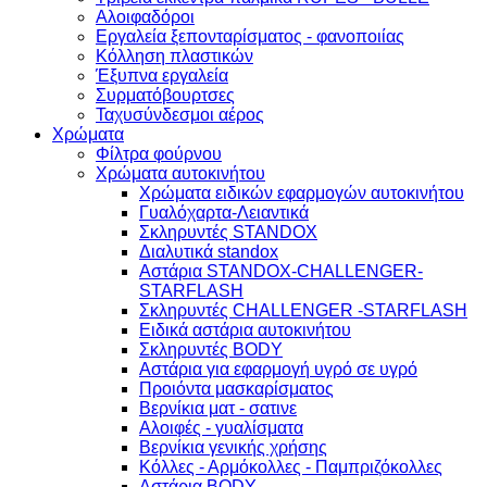
Αλοιφαδόροι
Εργαλεία ξεπονταρίσματος - φανοποιίας
Κόλληση πλαστικών
Έξυπνα εργαλεία
Συρματόβουρτσες
Ταχυσύνδεσμοι αέρος
Χρώματα
Φίλτρα φούρνου
Χρώματα αυτοκινήτου
Xρώματα ειδικών εφαρμογών αυτοκινήτου
Γυαλόχαρτα-Λειαντικά
Σκληρυντές STANDOX
Διαλυτικά standox
Αστάρια STANDOX-CHALLENGER-
STARFLASH
Σκληρυντές CHALLENGER -STARFLASH
Ειδικά αστάρια αυτοκινήτου
Σκληρυντές BODY
Αστάρια για εφαρμογή υγρό σε υγρό
Προιόντα μασκαρίσματος
Βερνίκια ματ - σατινε
Aλοιφές - γυαλίσματα
Bερνίκια γενικής χρήσης
Κόλλες - Αρμόκολλες - Παμπριζόκολλες
Αστάρια BODY