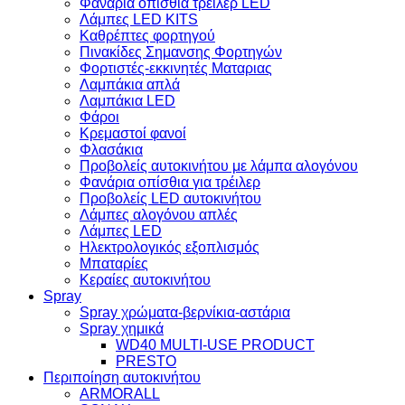
Φανάρια οπίσθια τρέιλερ LED
Λάμπες LED KITS
Kαθρέπτες φορτηγού
Πινακίδες Σημανσης Φορτηγών
Φορτιστές-εκκινητές Ματαριας
Λαμπάκια απλά
Λαμπάκια LED
Φάροι
Κρεμαστοί φανοί
Φλασάκια
Προβολείς αυτοκινήτου με λάμπα αλογόνου
Φανάρια οπίσθια για τρέιλερ
Προβολείς LED αυτοκινήτου
Λάμπες αλογόνου απλές
Λάμπες LED
Ηλεκτρολογικός εξοπλισμός
Μπαταρίες
Κεραίες αυτοκινήτου
Spray
Spray χρώματα-βερνίκια-αστάρια
Spray χημικά
WD40 MULTI-USE PRODUCT
PRESTO
Περιποίηση αυτοκινήτου
ARMORALL