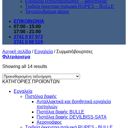
Εργαλεία ξεπονταρίσματος – φανοποιίας
Τριβεία έκκεντρα-παλμικά RUPES – BULLE
Ταχυσύνδεσμοι αέρος
ΕΠΙΚΟΙΝΩΝΙΑ
07:00 - 15:00
17:00 - 21:00
2741 0 87 973
2741 0 88 519
Αρχική σελίδα
/
Εργαλεία
/
Συρματόβουρτσες
Φιλτράρισμα
Showing all 14 results
ΚΑΤΗΓΟΡΙΕΣ ΠΡΟΪΟΝΤΩΝ
Εργαλεία
Πιστόλια βαφής
Ανταλλακτικά και βοηθητικά εργαλεία
πιστολιών
Πιστόλια βαφής BULLE
Πιστόλια βαφής DEVILBISS-SATA
Αερογράφος
Τριβεία έκκεντρα-παλμικά RUPES - BULLE