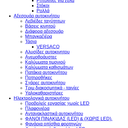
Ριπολίνες για ξύλα
Στόκοι
Ρολλά
Αξεσουάρ αυτοκινήτου
Λεβιέδες ταχύτητων
Βάσεις κινητού
Διάφορα αξεσουάρ
Μπαγκαζιέρα
Τάσια
VERSACO
Αλυσίδες αυτοκινητου
Ανεμοθράυστες
Καλύμματα τιμονιού
Καλύμματα καθισμάτων
Πατάκια αυτοκινήτου
Ποτηροθήκες
Σχάρες αυτοκινήτου
Τριμ διακοσμητικά - ταινίες
Υαλοκαθαριστήρες
Ηλεκτρολογικά αυτοκινήτου
Προβολείς εργασίας χωρίς LED
Πλαφονιέρα
Aντανακλαστικά αυτοκινήτου
ΦΑΝΟΙ ΠΙΝΑΚΙΔΑΣ (LED) & (XΩΡΙΣ LED).
Φανάρια οπίσθια φορτηγών