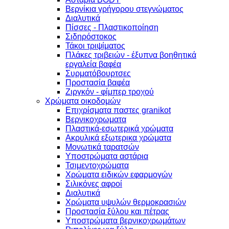
Βερνίκια γρήγορου στεγνώματος
Διαλυτικά
Πίσσες - Πλαστικοποίηση
Σιδηρόστοκος
Τάκοι τριψίματος
Πλάκες τριβειών - έξυπνα βοηθητικά
εργαλεία βαφέα
Συρματόβουρτσες
Προστασία βαφέα
Ζιργκόν - φίμπερ τροχού
Χρώματα οικοδομών
Επιχρίσματα παστες granikot
Βερνικοχρωματα
Πλαστικά-εσωτερικά χρώματα
Ακρυλικά εξωτερικα χρώματα
Μονωτικά ταρατσών
Υποστρώματα αστάρια
Τσιμεντοχρώματα
Χρώματα ειδικών εφαρμογών
Σιλικόνες αφροί
Διαλυτικά
Χρώματα υψυλών θερμοκρασιών
Προστασία ξύλου και πέτρας
Υποστρώματα βερνικοχρωμάτων