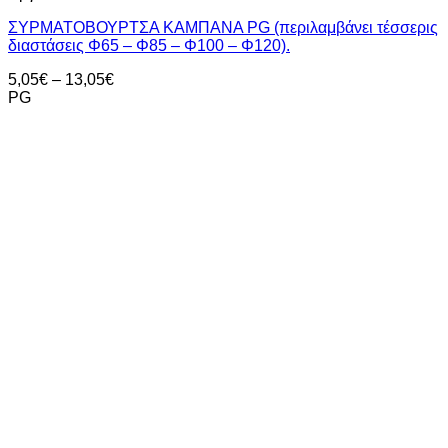
ΣΥΡΜΑΤΟΒΟΥΡΤΣΑ ΚΑΜΠΑΝΑ PG (περιλαμβάνει τέσσερις
διαστάσεις Φ65 – Φ85 – Φ100 – Φ120).
Price
5,05
€
–
13,05
€
range:
PG
5,05€
through
13,05€