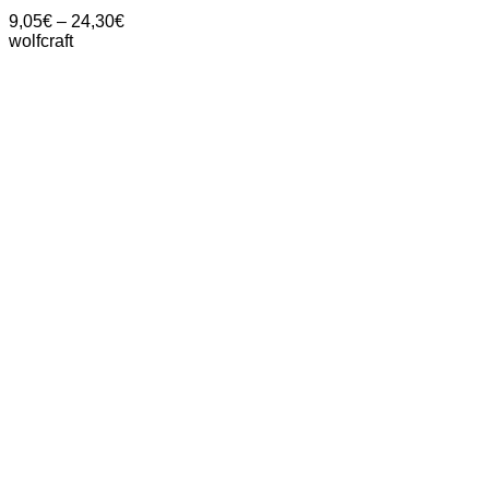
Price
9,05
€
–
24,30
€
range:
wolfcraft
9,05€
through
24,30€