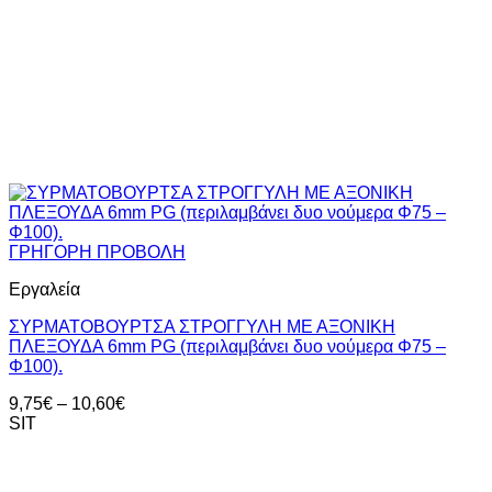
ΓΡΗΓΟΡΗ ΠΡΟΒΟΛΗ
Εργαλεία
ΣΥΡΜΑΤΟΒΟΥΡΤΣΑ ΣΤΡΟΓΓΥΛΗ ΜΕ ΑΞΟΝΙΚΗ
ΠΛΕΞΟΥΔΑ 6mm PG (περιλαμβάνει δυο νούμερα Φ75 –
Φ100).
Price
9,75
€
–
10,60
€
range:
SIT
9,75€
through
10,60€