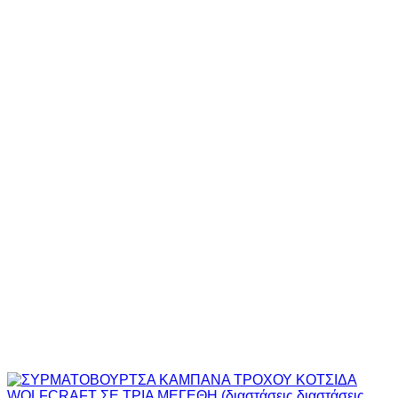
through
13,50€