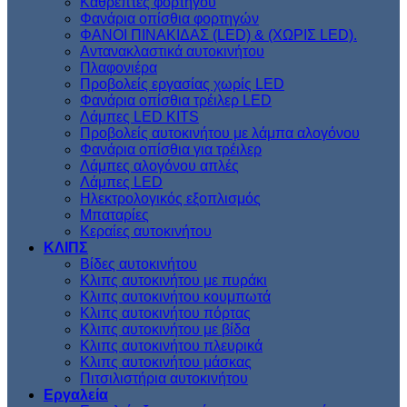
Kαθρέπτες φορτηγού
Φανάρια οπίσθια φορτηγών
ΦΑΝΟΙ ΠΙΝΑΚΙΔΑΣ (LED) & (XΩΡΙΣ LED).
Aντανακλαστικά αυτοκινήτου
Πλαφονιέρα
Προβολείς εργασίας χωρίς LED
Φανάρια οπίσθια τρέιλερ LED
Λάμπες LED KITS
Προβολείς αυτοκινήτου με λάμπα αλογόνου
Φανάρια οπίσθια για τρέιλερ
Λάμπες αλογόνου απλές
Λάμπες LED
Ηλεκτρολογικός εξοπλισμός
Μπαταρίες
Κεραίες αυτοκινήτου
ΚΛΙΠΣ
Βίδες αυτοκινήτου
Kλιπς αυτοκινήτου με πυράκι
Kλιπς αυτοκινήτου κουμπωτά
Κλιπς αυτοκινήτου πόρτας
Κλιπς αυτοκινήτου με βίδα
Kλιπς αυτοκινήτου πλευρικά
Kλιπς αυτοκινήτου μάσκας
Πιτσιλιστήρια αυτοκινήτου
Εργαλεία