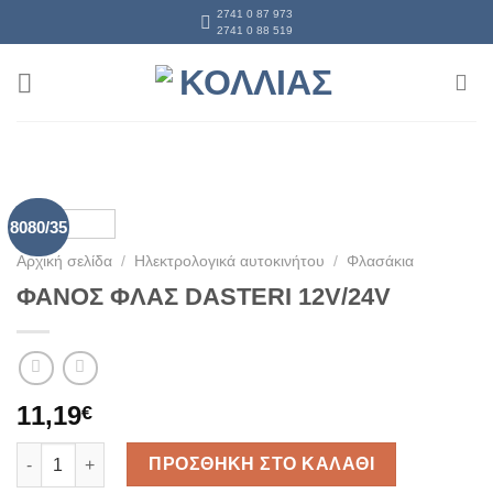
Skip
2741 0 87 973
2741 0 88 519
to
content
8080/35
Αρχική σελίδα
/
Ηλεκτρολογικά αυτοκινήτου
/
Φλασάκια
ΦΑΝΟΣ ΦΛΑΣ DASTERI 12V/24V
11,19
€
ΦΑΝΟΣ ΦΛΑΣ DASTERI 12V/24V ποσότητα
ΠΡΟΣΘΗΚΗ ΣΤΟ ΚΑΛΑΘΙ