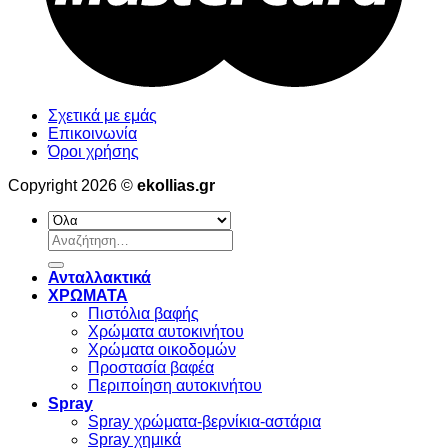
Σχετικά με εμάς
Επικοινωνία
Όροι χρήσης
Copyright 2026 ©
ekollias.gr
Αναζήτηση
για:
Ανταλλακτικά
ΧΡΩΜΑΤΑ
Πιστόλια βαφής
Χρώματα αυτοκινήτου
Χρώματα οικοδομών
Προστασία βαφέα
Περιποίηση αυτοκινήτου
Spray
Spray χρώματα-βερνίκια-αστάρια
Spray χημικά