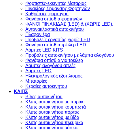
Φορτιστές-εκκινητές Ματαριας
Πινακίδες Σημανσης Φορτηγών
Kαθρέπτες φορτηγού
Φανάρια οπίσθια φορτηγών
ΦΑΝΟΙ ΠΙΝΑΚΙΔΑΣ (LED) & (XΩΡΙΣ LED).
Aντανακλαστικά αυτοκινήτου
Πλαφονιέρα
Προβολείς εργασίας χωρίς LED
Φανάρια οπίσθια τρέιλερ LED
Λάμπες LED KITS
Προβολείς αυτοκινήτου με λάμπα αλογόνου
Φανάρια οπίσθια για τρέιλερ
Λάμπες αλογόνου απλές
Λάμπες LED
Ηλεκτρολογικός εξοπλισμός
Μπαταρίες
Κεραίες αυτοκινήτου
ΚΛΙΠΣ
Βίδες αυτοκινήτου
Kλιπς αυτοκινήτου με πυράκι
Kλιπς αυτοκινήτου κουμπωτά
Κλιπς αυτοκινήτου πόρτας
Κλιπς αυτοκινήτου με βίδα
Kλιπς αυτοκινήτου πλευρικά
Kλιπς αυτοκινήτου μάσκας