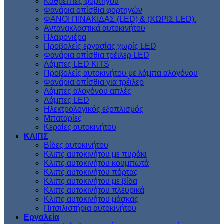
Kαθρέπτες φορτηγού
Φανάρια οπίσθια φορτηγών
ΦΑΝΟΙ ΠΙΝΑΚΙΔΑΣ (LED) & (XΩΡΙΣ LED).
Aντανακλαστικά αυτοκινήτου
Πλαφονιέρα
Προβολείς εργασίας χωρίς LED
Φανάρια οπίσθια τρέιλερ LED
Λάμπες LED KITS
Προβολείς αυτοκινήτου με λάμπα αλογόνου
Φανάρια οπίσθια για τρέιλερ
Λάμπες αλογόνου απλές
Λάμπες LED
Ηλεκτρολογικός εξοπλισμός
Μπαταρίες
Κεραίες αυτοκινήτου
ΚΛΙΠΣ
Βίδες αυτοκινήτου
Kλιπς αυτοκινήτου με πυράκι
Kλιπς αυτοκινήτου κουμπωτά
Κλιπς αυτοκινήτου πόρτας
Κλιπς αυτοκινήτου με βίδα
Kλιπς αυτοκινήτου πλευρικά
Kλιπς αυτοκινήτου μάσκας
Πιτσιλιστήρια αυτοκινήτου
Εργαλεία