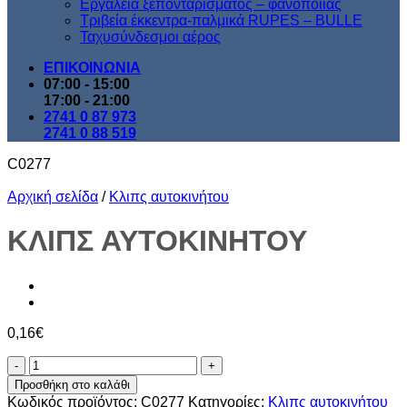
Εργαλεία ξεπονταρίσματος – φανοποιίας
Τριβεία έκκεντρα-παλμικά RUPES – BULLE
Ταχυσύνδεσμοι αέρος
ΕΠΙΚΟΙΝΩΝΙΑ
07:00 - 15:00
17:00 - 21:00
2741 0 87 973
2741 0 88 519
C0277
Αρχική σελίδα
/
Κλιπς αυτοκινήτου
ΚΛΙΠΣ ΑΥΤΟΚΙΝΗΤΟΥ
0,16
€
ΚΛΙΠΣ
ΑΥΤΟΚΙΝΗΤΟΥ
Προσθήκη στο καλάθι
ποσότητα
Κωδικός προϊόντος:
C0277
Κατηγορίες:
Kλιπς αυτοκινήτου