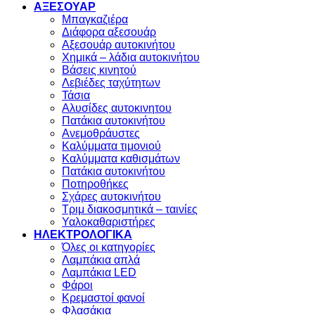
ΑΞΕΣΟΥΑΡ
Μπαγκαζιέρα
Διάφορα αξεσουάρ
Αξεσουάρ αυτοκινήτου
Χημικά – λάδια αυτοκινήτου
Βάσεις κινητού
Λεβιέδες ταχύτητων
Τάσια
Αλυσίδες αυτοκινητου
Πατάκια αυτοκινήτου
Ανεμοθράυστες
Καλύμματα τιμονιού
Καλύμματα καθισμάτων
Πατάκια αυτοκινήτου
Ποτηροθήκες
Σχάρες αυτοκινήτου
Τριμ διακοσμητικά – ταινίες
Υαλοκαθαριστήρες
ΗΛΕΚΤΡΟΛΟΓΙΚΑ
Όλες οι κατηγορίες
Λαμπάκια απλά
Λαμπάκια LED
Φάροι
Κρεμαστοί φανοί
Φλασάκια