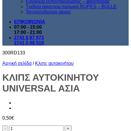
Εργαλεία ξεπονταρίσματος – φανοποιίας
Τριβεία έκκεντρα-παλμικά RUPES – BULLE
Ταχυσύνδεσμοι αέρος
ΕΠΙΚΟΙΝΩΝΙΑ
07:00 - 15:00
17:00 - 21:00
2741 0 87 973
2741 0 88 519
300RD133
Αρχική σελίδα
/
Κλιπς αυτοκινήτου
KΛΙΠΣ ΑΥΤΟΚΙΝΗΤΟΥ
UNIVERSAL AΣIA
0,50
€
KΛΙΠΣ