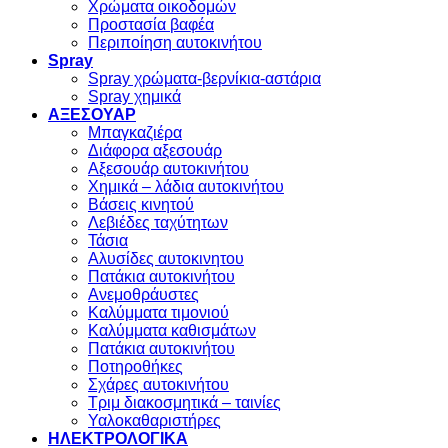
Χρώματα οικοδομών
Προστασία βαφέα
Περιποίηση αυτοκινήτου
Spray
Spray χρώματα-βερνίκια-αστάρια
Spray χημικά
ΑΞΕΣΟΥΑΡ
Μπαγκαζιέρα
Διάφορα αξεσουάρ
Αξεσουάρ αυτοκινήτου
Χημικά – λάδια αυτοκινήτου
Βάσεις κινητού
Λεβιέδες ταχύτητων
Τάσια
Αλυσίδες αυτοκινητου
Πατάκια αυτοκινήτου
Ανεμοθράυστες
Καλύμματα τιμονιού
Καλύμματα καθισμάτων
Πατάκια αυτοκινήτου
Ποτηροθήκες
Σχάρες αυτοκινήτου
Τριμ διακοσμητικά – ταινίες
Υαλοκαθαριστήρες
ΗΛΕΚΤΡΟΛΟΓΙΚΑ