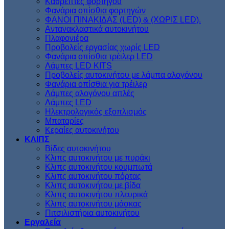
Kαθρέπτες φορτηγού
Φανάρια οπίσθια φορτηγών
ΦΑΝΟΙ ΠΙΝΑΚΙΔΑΣ (LED) & (XΩΡΙΣ LED).
Aντανακλαστικά αυτοκινήτου
Πλαφονιέρα
Προβολείς εργασίας χωρίς LED
Φανάρια οπίσθια τρέιλερ LED
Λάμπες LED KITS
Προβολείς αυτοκινήτου με λάμπα αλογόνου
Φανάρια οπίσθια για τρέιλερ
Λάμπες αλογόνου απλές
Λάμπες LED
Ηλεκτρολογικός εξοπλισμός
Μπαταρίες
Κεραίες αυτοκινήτου
ΚΛΙΠΣ
Βίδες αυτοκινήτου
Kλιπς αυτοκινήτου με πυράκι
Kλιπς αυτοκινήτου κουμπωτά
Κλιπς αυτοκινήτου πόρτας
Κλιπς αυτοκινήτου με βίδα
Kλιπς αυτοκινήτου πλευρικά
Kλιπς αυτοκινήτου μάσκας
Πιτσιλιστήρια αυτοκινήτου
Εργαλεία