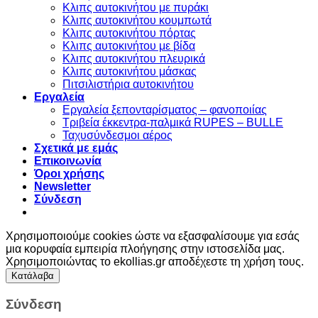
Kλιπς αυτοκινήτου με πυράκι
Kλιπς αυτοκινήτου κουμπωτά
Κλιπς αυτοκινήτου πόρτας
Κλιπς αυτοκινήτου με βίδα
Kλιπς αυτοκινήτου πλευρικά
Kλιπς αυτοκινήτου μάσκας
Πιτσιλιστήρια αυτοκινήτου
Εργαλεία
Εργαλεία ξεπονταρίσματος – φανοποιίας
Τριβεία έκκεντρα-παλμικά RUPES – BULLE
Ταχυσύνδεσμοι αέρος
Σχετικά με εμάς
Επικοινωνία
Όροι χρήσης
Newsletter
Σύνδεση
Χρησιμοποιούμε cookies ώστε να εξασφαλίσουμε για εσάς
μια κορυφαία εμπειρία πλοήγησης στην ιστοσελίδα μας.
Χρησιμοποιώντας το ekollias.gr αποδέχεστε τη χρήση τους.
Κατάλαβα
Σύνδεση