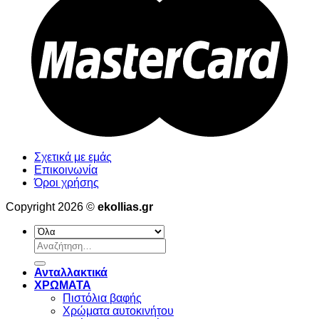
Σχετικά με εμάς
Επικοινωνία
Όροι χρήσης
Copyright 2026 ©
ekollias.gr
Αναζήτηση
για:
Ανταλλακτικά
ΧΡΩΜΑΤΑ
Πιστόλια βαφής
Χρώματα αυτοκινήτου