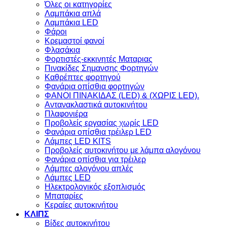
Όλες οι κατηγορίες
Λαμπάκια απλά
Λαμπάκια LED
Φάροι
Κρεμαστοί φανοί
Φλασάκια
Φορτιστές-εκκινητές Ματαριας
Πινακίδες Σημανσης Φορτηγών
Kαθρέπτες φορτηγού
Φανάρια οπίσθια φορτηγών
ΦΑΝΟΙ ΠΙΝΑΚΙΔΑΣ (LED) & (XΩΡΙΣ LED).
Aντανακλαστικά αυτοκινήτου
Πλαφονιέρα
Προβολείς εργασίας χωρίς LED
Φανάρια οπίσθια τρέιλερ LED
Λάμπες LED KITS
Προβολείς αυτοκινήτου με λάμπα αλογόνου
Φανάρια οπίσθια για τρέιλερ
Λάμπες αλογόνου απλές
Λάμπες LED
Ηλεκτρολογικός εξοπλισμός
Μπαταρίες
Κεραίες αυτοκινήτου
ΚΛΙΠΣ
Βίδες αυτοκινήτου