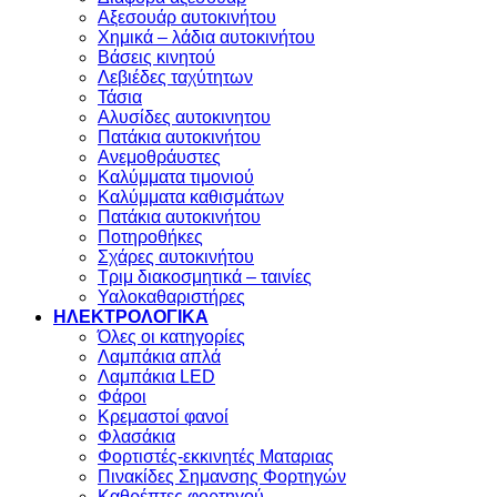
Αξεσουάρ αυτοκινήτου
Χημικά – λάδια αυτοκινήτου
Βάσεις κινητού
Λεβιέδες ταχύτητων
Τάσια
Αλυσίδες αυτοκινητου
Πατάκια αυτοκινήτου
Ανεμοθράυστες
Καλύμματα τιμονιού
Καλύμματα καθισμάτων
Πατάκια αυτοκινήτου
Ποτηροθήκες
Σχάρες αυτοκινήτου
Τριμ διακοσμητικά – ταινίες
Υαλοκαθαριστήρες
ΗΛΕΚΤΡΟΛΟΓΙΚΑ
Όλες οι κατηγορίες
Λαμπάκια απλά
Λαμπάκια LED
Φάροι
Κρεμαστοί φανοί
Φλασάκια
Φορτιστές-εκκινητές Ματαριας
Πινακίδες Σημανσης Φορτηγών
Kαθρέπτες φορτηγού