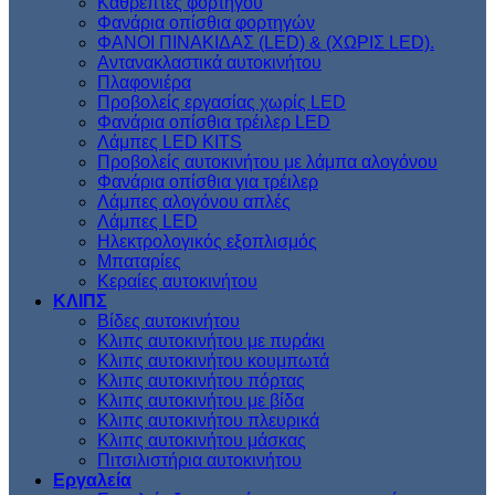
Kαθρέπτες φορτηγού
Φανάρια οπίσθια φορτηγών
ΦΑΝΟΙ ΠΙΝΑΚΙΔΑΣ (LED) & (XΩΡΙΣ LED).
Aντανακλαστικά αυτοκινήτου
Πλαφονιέρα
Προβολείς εργασίας χωρίς LED
Φανάρια οπίσθια τρέιλερ LED
Λάμπες LED KITS
Προβολείς αυτοκινήτου με λάμπα αλογόνου
Φανάρια οπίσθια για τρέιλερ
Λάμπες αλογόνου απλές
Λάμπες LED
Ηλεκτρολογικός εξοπλισμός
Μπαταρίες
Κεραίες αυτοκινήτου
ΚΛΙΠΣ
Βίδες αυτοκινήτου
Kλιπς αυτοκινήτου με πυράκι
Kλιπς αυτοκινήτου κουμπωτά
Κλιπς αυτοκινήτου πόρτας
Κλιπς αυτοκινήτου με βίδα
Kλιπς αυτοκινήτου πλευρικά
Kλιπς αυτοκινήτου μάσκας
Πιτσιλιστήρια αυτοκινήτου
Εργαλεία