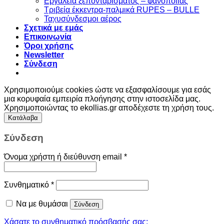
Εργαλεία ξεπονταρίσματος – φανοποιίας
Τριβεία έκκεντρα-παλμικά RUPES – BULLE
Ταχυσύνδεσμοι αέρος
Σχετικά με εμάς
Επικοινωνία
Όροι χρήσης
Newsletter
Σύνδεση
Χρησιμοποιούμε cookies ώστε να εξασφαλίσουμε για εσάς
μια κορυφαία εμπειρία πλοήγησης στην ιστοσελίδα μας.
Χρησιμοποιώντας το ekollias.gr αποδέχεστε τη χρήση τους.
Κατάλαβα
Σύνδεση
Όνομα χρήστη ή διεύθυνση email
*
Συνθηματικό
*
Να με θυμάσαι
Σύνδεση
Χάσατε το συνθηματικό πρόσβασής σας;