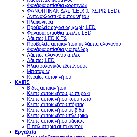
Φανάρια οπίσθια φορτηγών
ΦΑΝΟΙ ΠΙΝΑΚΙΔΑΣ (LED) & (XΩΡΙΣ LED).
Aντανακλαστικά αυτοκινήτου
Πλαφονιέρα
Προβολείς εργασίας χωρίς LED
Φανάρια οπίσθια τρέιλερ LED
Λάμπες LED KITS
Προβολείς αυτοκινήτου με λάμπα αλογόνου
Φανάρια οπίσθια για τρέιλερ
Λάμπες αλογόνου απλές
Λάμπες LED
Ηλεκτρολογικός εξοπλισμός
Μπαταρίες
Κεραίες αυτοκινήτου
ΚΛΙΠΣ
Βίδες αυτοκινήτου
Kλιπς αυτοκινήτου με πυράκι
Kλιπς αυτοκινήτου κουμπωτά
Κλιπς αυτοκινήτου πόρτας
Κλιπς αυτοκινήτου με βίδα
Kλιπς αυτοκινήτου πλευρικά
Kλιπς αυτοκινήτου μάσκας
Πιτσιλιστήρια αυτοκινήτου
Εργαλεία