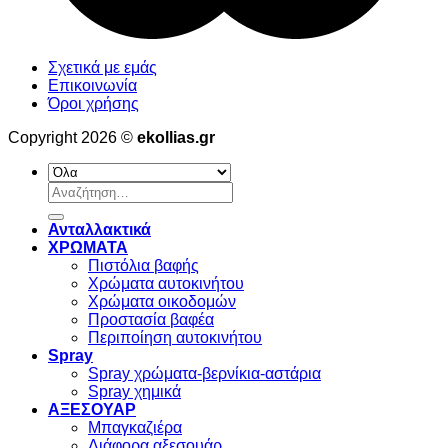
Σχετικά με εμάς
Επικοινωνία
Όροι χρήσης
Copyright 2026 ©
ekollias.gr
Αναζήτηση
για:
Ανταλλακτικά
ΧΡΩΜΑΤΑ
Πιστόλια βαφής
Χρώματα αυτοκινήτου
Χρώματα οικοδομών
Προστασία βαφέα
Περιποίηση αυτοκινήτου
Spray
Spray χρώματα-βερνίκια-αστάρια
Spray χημικά
ΑΞΕΣΟΥΑΡ
Μπαγκαζιέρα
Διάφορα αξεσουάρ