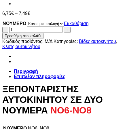
Price
6,75
€
–
7,49
€
range:
ΝΟΥΜΕΡΟ
6,75€
Εκκαθάριση
through
ΞΕΠΟΝΤΑΡΙΣΤΗΣ
7,49€
ΑΥΤΟΚΙΝΗΤΟΥ
Προσθήκη στο καλάθι
ΣΕ
Κωδικός προϊόντος:
Μ/Δ
Κατηγορίες:
Βίδες αυτοκινήτου
,
ΔΥΟ
Κλιπς αυτοκινήτου
ΝΟΥΜΕΡΑ
ΝΟ6-
ΝΟ8
ποσότητα
Περιγραφή
Επιπλέον πληροφορίες
ΞΕΠΟΝΤΑΡΙΣΤΗΣ
ΑΥΤΟΚΙΝΗΤΟΥ ΣΕ ΔΥΟ
ΝΟΥΜΕΡΑ
ΝΟ6-ΝΟ8
ΝΟΥΜΕΡΟ
ΝΟ6, ΝΟ8