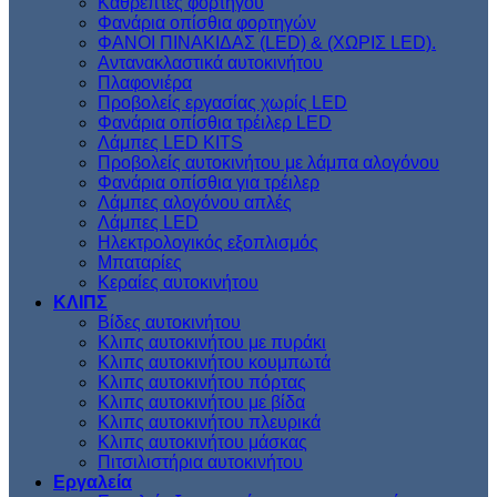
Kαθρέπτες φορτηγού
Φανάρια οπίσθια φορτηγών
ΦΑΝΟΙ ΠΙΝΑΚΙΔΑΣ (LED) & (XΩΡΙΣ LED).
Aντανακλαστικά αυτοκινήτου
Πλαφονιέρα
Προβολείς εργασίας χωρίς LED
Φανάρια οπίσθια τρέιλερ LED
Λάμπες LED KITS
Προβολείς αυτοκινήτου με λάμπα αλογόνου
Φανάρια οπίσθια για τρέιλερ
Λάμπες αλογόνου απλές
Λάμπες LED
Ηλεκτρολογικός εξοπλισμός
Μπαταρίες
Κεραίες αυτοκινήτου
ΚΛΙΠΣ
Βίδες αυτοκινήτου
Kλιπς αυτοκινήτου με πυράκι
Kλιπς αυτοκινήτου κουμπωτά
Κλιπς αυτοκινήτου πόρτας
Κλιπς αυτοκινήτου με βίδα
Kλιπς αυτοκινήτου πλευρικά
Kλιπς αυτοκινήτου μάσκας
Πιτσιλιστήρια αυτοκινήτου
Εργαλεία