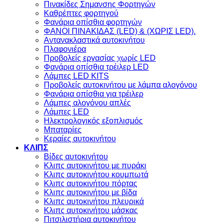
Πινακίδες Σημανσης Φορτηγών
Kαθρέπτες φορτηγού
Φανάρια οπίσθια φορτηγών
ΦΑΝΟΙ ΠΙΝΑΚΙΔΑΣ (LED) & (XΩΡΙΣ LED).
Aντανακλαστικά αυτοκινήτου
Πλαφονιέρα
Προβολείς εργασίας χωρίς LED
Φανάρια οπίσθια τρέιλερ LED
Λάμπες LED KITS
Προβολείς αυτοκινήτου με λάμπα αλογόνου
Φανάρια οπίσθια για τρέιλερ
Λάμπες αλογόνου απλές
Λάμπες LED
Ηλεκτρολογικός εξοπλισμός
Μπαταρίες
Κεραίες αυτοκινήτου
ΚΛΙΠΣ
Βίδες αυτοκινήτου
Kλιπς αυτοκινήτου με πυράκι
Kλιπς αυτοκινήτου κουμπωτά
Κλιπς αυτοκινήτου πόρτας
Κλιπς αυτοκινήτου με βίδα
Kλιπς αυτοκινήτου πλευρικά
Kλιπς αυτοκινήτου μάσκας
Πιτσιλιστήρια αυτοκινήτου