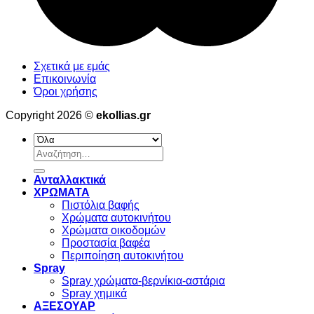
Σχετικά με εμάς
Επικοινωνία
Όροι χρήσης
Copyright 2026 ©
ekollias.gr
Αναζήτηση
για:
Ανταλλακτικά
ΧΡΩΜΑΤΑ
Πιστόλια βαφής
Χρώματα αυτοκινήτου
Χρώματα οικοδομών
Προστασία βαφέα
Περιποίηση αυτοκινήτου
Spray
Spray χρώματα-βερνίκια-αστάρια
Spray χημικά
ΑΞΕΣΟΥΑΡ