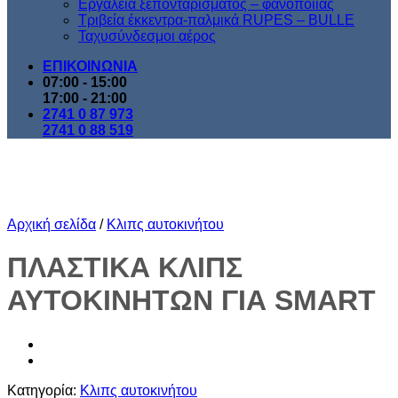
Εργαλεία ξεπονταρίσματος – φανοποιίας
Τριβεία έκκεντρα-παλμικά RUPES – BULLE
Ταχυσύνδεσμοι αέρος
ΕΠΙΚΟΙΝΩΝΙΑ
07:00 - 15:00
17:00 - 21:00
2741 0 87 973
2741 0 88 519
Αρχική σελίδα
/
Κλιπς αυτοκινήτου
ΠΛΑΣΤΙΚΑ ΚΛΙΠΣ
AYTOKINHTΩΝ ΓΙΑ SMART
Κατηγορία:
Κλιπς αυτοκινήτου