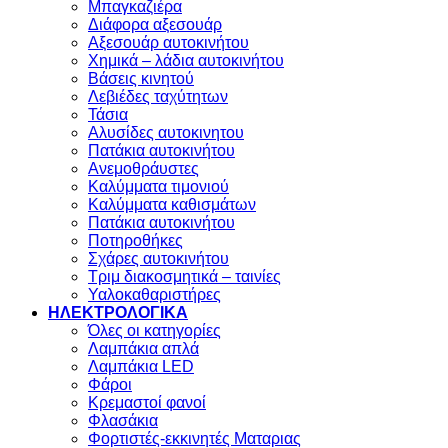
Μπαγκαζιέρα
Διάφορα αξεσουάρ
Αξεσουάρ αυτοκινήτου
Χημικά – λάδια αυτοκινήτου
Βάσεις κινητού
Λεβιέδες ταχύτητων
Τάσια
Αλυσίδες αυτοκινητου
Πατάκια αυτοκινήτου
Ανεμοθράυστες
Καλύμματα τιμονιού
Καλύμματα καθισμάτων
Πατάκια αυτοκινήτου
Ποτηροθήκες
Σχάρες αυτοκινήτου
Τριμ διακοσμητικά – ταινίες
Υαλοκαθαριστήρες
ΗΛΕΚΤΡΟΛΟΓΙΚΑ
Όλες οι κατηγορίες
Λαμπάκια απλά
Λαμπάκια LED
Φάροι
Κρεμαστοί φανοί
Φλασάκια
Φορτιστές-εκκινητές Ματαριας